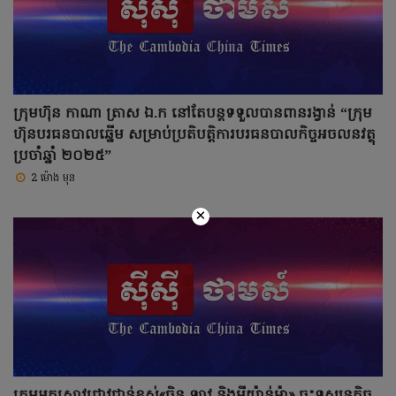
ក្រុមហ៊ុន កាណា ត្រាស​ ឯ.ក នៅតែបន្តទទួលបានពានរង្វាន់ “ក្រុម
ហ៊ុនបរធនបាលឆ្នើម សម្រាប់ប្រតិបត្តិការបរធនបាលកិច្ចអចលនវត្ថុ
ប្រចាំឆ្នាំ ២០២៥”
2 ម៉ោង មុន
×
ក្រុមអ្នកស្រាវជ្រាវជាន់ខ្ពស់«ចិន ឡាវ និងមីយ៉ាន់ម៉ា» ចុះទស្សនកិច្ច