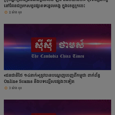
នៅដែនជម្រកសត្វផ្សោតទន្លេមេគង្គ ក្នុងខេត្តក្រចេះ
2 ម៉ោង មុន
«ជនជាតិថៃ ១៤នាក់»ត្រូវបានបណ្ដេញចេញពីកម្ពុជា ពាក់ព័ន្ធ
Online Scams និងបទល្មើសផ្សេងៗទៀត
3 ម៉ោង មុន