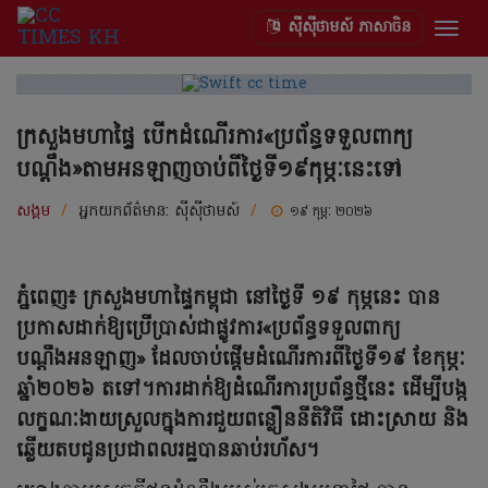
ស៊ីស៊ីថាមស៍ ភាសាចិន
Togg
navig
ក្រសួងមហាផ្ទៃ បើកដំណើរការ«ប្រព័ន្ធទទួលពាក្យ
បណ្តឹង»តាមអនឡាញចាប់ពីថ្ងៃទី១៩កុម្ភៈនេះទៅ
សង្គម
/
អ្នកយកព័ត៌មាន:
ស៊ីស៊ីថាមស៍
/
១៩ កុម្ភៈ ២០២៦
ភ្នំពេញ៖ ក្រសួងមហាផ្ទៃកម្ពុជា នៅថ្ងៃទី ១៩ កុម្ភនេះ បាន
ប្រកាសដាក់ឱ្យប្រើប្រាស់ជាផ្លូវការ«ប្រព័ន្ធទទួលពាក្យ
បណ្តឹងអនឡាញ» ដែលចាប់ផ្តើមដំណើរការពីថ្ងៃទី១៩ ខែកុម្ភៈ
ឆ្នាំ២០២៦ តទៅ។ការដាក់ឱ្យដំណើរការប្រព័ន្ធថ្មីនេះ ដើម្បីបង្ក
លក្ខណៈងាយស្រួលក្នុងការជួយពន្លឿននីតិវិធី ដោះស្រាយ និង
ឆ្លើយតបជូនប្រជាពលរដ្ឋបានឆាប់រហ័ស។