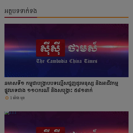
អត្ថបទទាក់ទង
ឆមាសទី១ កម្ពុជាបង្ក្រាបបទល្មើសជួញដូរមនុស្ស និងអាជីវកម្ម
ផ្លូវភេទជាង ១១០ករណី និងសង្គ្រោះ ៥៨១នាក់
1 ម៉ោង មុន