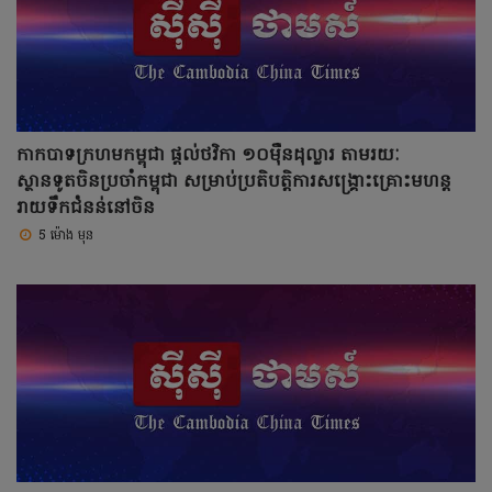
កាកបាទក្រហមកម្ពុជា ផ្តល់ថវិកា ១០ម៉ឺនដុល្លារ តាមរយៈ
ស្ថានទូតចិនប្រចាំកម្ពុជា សម្រាប់ប្រតិបត្តិការសង្គ្រោះគ្រោះមហន្ត
រាយទឹកជំនន់នៅចិន
5 ម៉ោង មុន