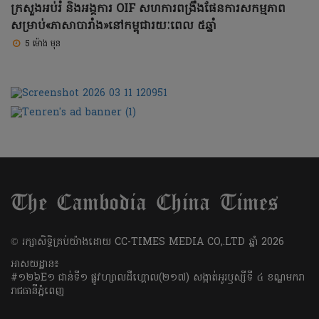
ក្រសួងអប់រំ និងអង្គការ OIF សហការពង្រឹងផែនការសកម្មភាព
សម្រាប់«ភាសាបារាំង»នៅកម្ពុជារយៈពេល ៥ឆ្នាំ
5 ម៉ោង មុន
​© រក្សា​សិទ្ធិ​គ្រប់​យ៉ាង​ដោយ​ CC-TIMES MEDIA CO,.LTD ឆ្នាំ​ 2026
អាសយដ្ឋាន៖
#១២៦E១ ជាន់ទី១ ផ្លូវហ្សាលដឺហ្គោល(២១៧) សង្កាត់អូរឫស្សីទី ៤ ខណ្ឌមករា
រាជធានីភ្នំពេញ