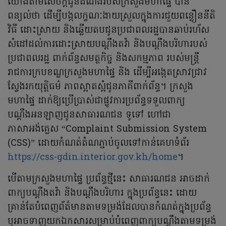
យោងតាមសេចក្តីជូនដំណឹងរបស់ក្រសួងមហាផ្ទៃ បាន
ពន្យល់ថា ដើម្បីបង្កលក្ខណៈងាយស្រួលក្នុងការជួយពន្លឿននីតិ
វិធី ដោះស្រាយ និងឆ្លើយតបជូនប្រជាពលរដ្ឋបានឆាប់រហ័ស
សំដៅដល់ការដោះស្រាយបណ្តឹងតវ៉ា និងបណ្តឹងបរិហារបស់
ប្រជាពលរដ្ឋ ពាក់ព័ន្ធសមត្ថកិច្ច និងសកម្មភាព របស់មន្ត្រី
រាជការក្របខណ្ឌក្រសួងមហាផ្ទៃ និង ដើម្បីអង្កេតស្រាវជ្រាវ
ស្វែងរកយុត្តិធម៌ ភាពស្អាតស្អំជូនភាគីពាក់ព័ន្ធ។ ក្រសួង
មហាផ្ទៃ ដាក់ឱ្យប្រើប្រាស់ជាផ្លូវការប្រព័ន្ធទទួលពាក្យ
បណ្តឹងអនឡាញជូនសាធារណជន ទូទៅ ហៅជា
ភាសាអង់គ្លេស “Complaint Submission System
(CSS)” ដោយកំណត់តំណភ្ជាប់ចូលទៅកាន់គេហទំព័រ
https://css-gdin.interior.gov.kh/home
។
បើតាមក្រសួងមហាផ្ទៃ ប្រព័ន្ធថ្មីនេះ សាធារណជន អាចដាក់
ពាក្យបណ្តឹងតវ៉ា និងបណ្តឹងបរិហារ ក្នុងប្រព័ន្ធនេះ ដោយ
គ្រាន់តែបំពេញព័ត៌មានតាមទម្រង់ដែលបានកំណត់ក្នុងប្រព័ន្ធ
ឬអាចទាញយកឯកសារសម្រាប់បំពេញពាក្យបណ្តឹងតាមទម្រង់