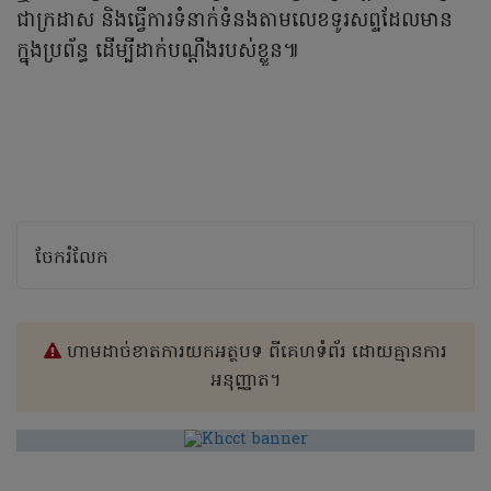
ជាក្រដាស និងធ្វើការទំនាក់ទំនងតាមលេខទូរសព្ទដែលមាន
ក្នុងប្រព័ន្ធ ដើម្បីដាក់បណ្តឹងរបស់ខ្លួន៕
ចែករំលែក
ហាមដាច់ខាតការយកអត្ថបទ ពីគេហទំព័រ ដោយគ្មានការ
អនុញ្ញាត។