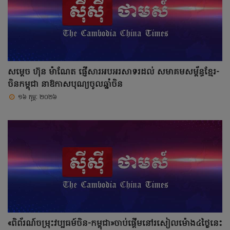
សម្តេច ហ៊ុន ម៉ាណែត ផ្ញើសារអបអរសាទរដល់ សមាគមសម្ព័ន្ធខ្មែរ-
ចិនកម្ពុជា នាឱកាសបុណ្យចូលឆ្នាំចិន
១៦ កុម្ភៈ ២០២៦
«ពិព័រណ៍ចម្រុះវប្បធម៍ចិន-កម្ពុជា»ចាប់ផ្តើមនៅរសៀលម៉ោង៤ថ្ងៃនេះ