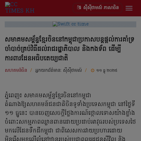
ស៊ីស៊ីថាមស៍ ភាសាចិន
Togg
navig
សមាគមសម្ព័ន្ធខ្មែរចិននៅកម្ពុជាប្រកាសបន្តផ្តល់ការគាំទ្រ
ចាំបាច់គ្រប់វិធីដល់រាជរដ្ឋាភិបាល និងកងទ័ព ដើម្បី
ការពារដែនអធិបតេយ្យជាតិ
សហគមន៍ចិន
/
អ្នកយកព័ត៌មាន:
ស៊ីស៊ីថាមស៍
/
១១ ធ្នូ ២០២៥
ភ្នំពេញ៖ សមាគមសម្ព័ន្ធខ្មែរចិននៅកម្ពុជា
តំណាងឱ្យសហគមន៍ជនជាតិចិនទូទាំងប្រទេសកម្ពុជា នៅថ្ងៃទី
១១ ធ្នូនេះ បានចេញសេចក្តីថ្លែងការណ៍ថ្កោលទោសយ៉ាងខ្លាំង
ចំពោះសកម្មភាពឈ្លានពានដោយប្រដាប់អាវុធរបស់ប្រទេសថៃ
មកលើដែនទឹកដីកម្ពុជា ជាពិសេសការវាយប្រហារដោយ
មិនរើសមុខលើលំនៅឋានរបស់ប្រជាពលរដ្ឋជនស៊ីវិល និង