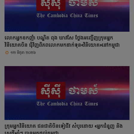
លោកអ្នកឧកញ៉ា បណ្ឌិត ពុង ឃាវសែ ថ្លែងអញ្ជើញក្រុមអ្នក
វិនិយោគចិន ជុំវិញពិភពលោកមកដាក់ទុន«វិនិយោគ»នៅកម្ពុជា
១២ មិថុនា ២០២៦
ក្រុមអ្នកវិនិយោគ ជនជាតិចិនទៀជីវ សំបូរដោយ «អ្នកជំនួញ និង
សេដ្ឋី»ធំៗ បានមកដល់កម្ពុជា