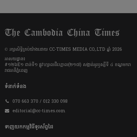
​© រក្សា​សិទ្ធិ​គ្រប់​យ៉ាង​ដោយ​ CC-TIMES MEDIA CO,.LTD ឆ្នាំ​ 2026
អាសយដ្ឋាន៖
#១២៦E១ ជាន់ទី១ ផ្លូវហ្សាលដឺហ្គោល(២១៧) សង្កាត់អូរឫស្សីទី ៤ ខណ្ឌមករា
រាជធានីភ្នំពេញ
ទំនាក់ទំនង
070 663 370 / 012 330 098
editorial@cc-times.com
ទាញយកកម្មវិធីទូរស័ព្ទដៃ