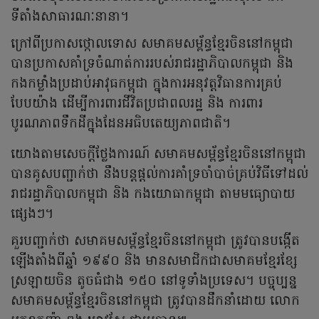
ទីតាំងសាធារណៈនានា។
ក្រៅពីប្រកាសថ្កោលទោស សមាគមសម្ព័ន្ធខ្មែរចិននៅកម្ពុជា
បានប្រកាសគាំទ្រចំណាត់ការរបស់រាជរដ្ឋាភិបាលកម្ពុជា និង
កងកម្លាំងប្រដាប់អាវុធកម្ពុជា ក្នុងការអនុវត្តវិធានការគ្រប់
បែបយ៉ាង ដើម្បីការពារជីវិតប្រជាពលរដ្ឋ និង ការពារ
បូរណភាពទឹកដីក្នុងដែនអធិបតេយ្យភាពជាតិ។
យោងតាមសេចក្តីថ្លែងការណ៍ សមាគមសម្ព័ន្ធខ្មែរចិននៅកម្ពុជា
បានគូសបញ្ជាក់ថា នឹងបន្តផ្តល់ការគាំទ្រចាំបាច់គ្រប់វិធីទៅដល់
រាជរដ្ឋាភិបាលកម្ពុជា និង កងយោធាកម្ពុជា តាមមធ្យោបាយ
ផ្សេងៗ។
គួរបញ្ជាក់ថា សមាគមសម្ព័ន្ធខ្មែរចិននៅកម្ពុជា ត្រូវបានបង្កើត
ឡើងតាំងពីឆ្នាំ ១៩៩០ និង មានសមាជិកជាសមាគមខ្មែរខ្សែ
ស្រឡាយចិន តូចធំជាង ១៥០ នៅទូទាំងប្រទេស។ បច្ចុប្បន្ន
សមាគមសម្ព័ន្ធខ្មែរចិននៅកម្ពុជា ត្រូវបានដឹកនាំដោយ លោក