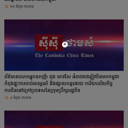
១០ មិថុនា ២០២៦
×
ព័ត៌មានលោកអ្នកឧកញ៉ា ពុង ឃាវសែ អំពាវនាវភ្ញៀវចិនមកកម្ពុជា
កំពុងផ្ទុះការចាប់អារម្មណ៍ និងផ្សាយបន្តដោយ ការិយាល័យកិច្ច
ការចិននៅក្រៅប្រទេសនៃក្រុមប្រឹក្សារដ្ឋចិន
៤ មិថុនា ២០២៦