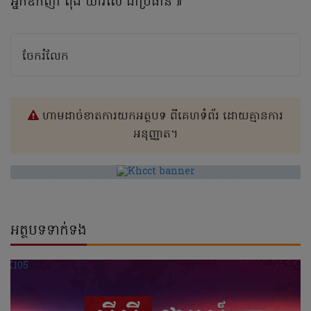
អ្នកឧកញ៉ា ពុង ឃាវសែ ជាប្រធាន៕
ចែករំលែក
ហាមដាច់ខាតការយកអត្ថបទ ពីគេហទំព័រ ដោយគ្មានការ
អនុញ្ញាត។
អត្ថបទទាក់ទង