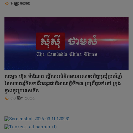
៦ កុម្ភៈ ២០២៦
សម្តេច ហ៊ុន ម៉ាណែត ផ្ញើសារលិខិតអបអរសាទរកិច្ចប្រជុំប្រចាំឆ្នាំ
នៃសហពន្ធ័ចិនទាជីវអន្តរជាតិអាណត្តិទី២៣ ប្រព្រឹត្តទៅនៅ ក្រុង
ក្វាងចូវប្រទេសចិន
៣០ វិច្ឆិកា ២០២៥