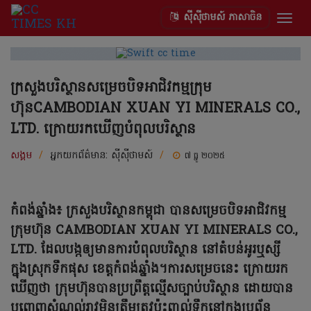
ស៊ីស៊ីថាមស៍ ភាសាចិន
Togg
navig
ក្រសួងបរិស្ថានសម្រេចបិទអាជិវកម្មក្រុម
ហ៊ុនCAMBODIAN XUAN YI MINERALS CO.,
LTD. ក្រោយរកឃើញបំពុលបរិស្ថាន
សង្គម
/
អ្នកយកព័ត៌មាន:
ស៊ីស៊ីថាមស៍
/
៧ ធ្នូ ២០២៥
កំពង់ឆ្នាំង៖ ក្រសួងបរិស្ថានកម្ពុជា បានសម្រេចបិទអាជិវកម្ម
ក្រុមហ៊ុន CAMBODIAN XUAN YI MINERALS CO.,
LTD. ដែលបង្កឲ្យមានការបំពុលបរិស្ថាន នៅតំបន់អូរឬស្សី
ក្នុងស្រុកទឹកផុស ខេត្តកំពង់ឆ្នាំង។ការសម្រេចនេះ ក្រោយរក
ឃើញថា ក្រុមហ៊ុនបានប្រព្រឹត្តល្មើសច្បាប់បរិស្ថាន ដោយបាន
បញ្ចេញសំណល់រាវមិនត្រឹមត្រូវប៉ះពាល់ទឹកនៅក្នុងប្រព័ន្ធ