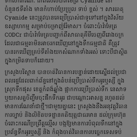
ទឹកសាធារណៈ ជាពិសេសប៉ារ៉ាមែត្រ Cyanide នៅ
ចំនួន៥ទីតាំង មានកំហាប់ប្រែប្រួល ទាប់ ខ្ពស់ ។ សារធាតុ
Cyanide នេះត្រូវបានគេប្រើប្រាស់ជាទូទៅនៅក្នុងវិស័យ
ឧស្សាហកម្ម សម្រាប់ចម្រាញ់រ៉ែមាស។ ចំពោះប៉ារ៉ាមែត្រ
CODCr ជាប៉ារ៉ាមែត្របញ្ជាក់ពីសាធាតុគីមីចេញពីរោងចក្រ
ដែលជាធម្មតាមិនអាចរកឃើញនៅក្នុងទឹកធម្មជាតិ គឺត្រូវ
បានរកឃើញគ្រប់ទីតាំងយកសំណាកទាំងអស់ ទោះបីជាស្ថិត
ក្នុងកម្រិតទាបក៏ដោយ។
ក្រសួងបរិស្ថាន បានចាត់វិធានការបន្ទាន់ដោយស្នើដល់ប្រជា
ពលរដ្ឋដែលពាក់ព័ន្ធនៅក្នុងតំបន់ប្រើប្រាស់ទឹកអូរឬស្សី ក្នុង
ស្រុកទឹកផុស ខេត្តកំពង់ឆ្នាំង ផ្អាកការប្រើប្រាស់ទឹក នេសាទ
ឬយកសត្វចិញ្ចឹមចុះផឹកទឹកអូរ ជាបណ្តោះអាសន្ន រហូតដល់
មានការណែនាំជាថ្មី។ជាមួយគ្នានេះ ក្រសួងងនឹងអនុវត្តវិធាន
ការច្បាប់ និងលិខិតបទដ្ឋានគតិយុត្តជាធរមាន ដល់ក្រុមហ៊ុន
ចំពោះករណីប្រព្រឹត្តល្មើស បង្កឱ្យមានការបំពុលទឹកនៅក្នុង
ប្រព័ន្ធទឹកអូរឬស្សី និង កំពុងចាត់វិធានការបច្ចេកទេសទប់