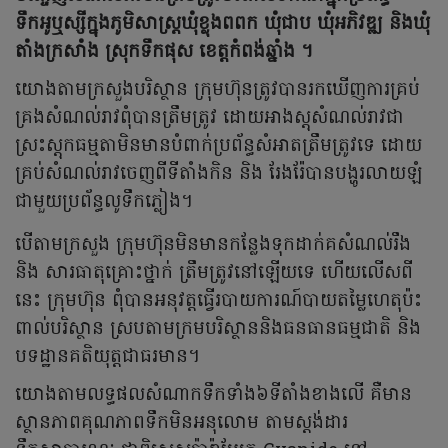
ទឹកអូឬស្សីក្នុងភូមិសាស្ត្រឃុំខ្លុងពពក ឃុំជាប ឃុំអភិវឌ្ឍ និងឃុំ
តាំងក្រសាំង ស្រុកទឹកផុស ខេត្តកំពង់ឆ្នាំង ។
យោងតាមក្រសួងបរិស្ថាន ក្រុមហ៊ុនត្រូវបានរកឃើញការគ្រប់
គ្រងសំណល់រាវពុំបានត្រឹមត្រូវ ដោយអាងស្តុសំណល់រាវជា
ស្រះស្តុកធម្មតាមិនមានបំពាក់ប្រព័ន្ធសំអាតត្រឹមត្រូវទេ ដោយ
គ្រប់សំណល់រាវចេញពីទីតាំងកិន និង រែងរ៉ែបានបង្ហូរលាយឡំ
ជាមួយប្រព័ន្ធលូទឹកភ្លៀង។
បើតាមក្រសួង ក្រុមហ៊ុនមិនមានកន្លែងទុកដាក់គសំណល់រឹង
និង សារធាតុគ្រោះថ្នាក់ ត្រឹមត្រូវនៅឡើយទេ ហើយលើសពី
នេះ ក្រុមហ៊ុន ពុំបានអនុវត្តធ្វើរបាយការណ៍បាយតម្លៃហេតុប៉ះ
ពាល់បរិស្ថាន ស្របតាមក្រមបរិស្ថាននិងធនធានធម្មជាតិ និង
បទដ្ឋានគតិយុត្តជាធរមាន។
យោងតាមលទ្ធផលសំណាកទឹកទាំង៦ទីតាំងខាងលើ គឺមាន
ស្ថានភាពគុណភាពទឹកមិនអនុលោម តាមស្តង់ដារ