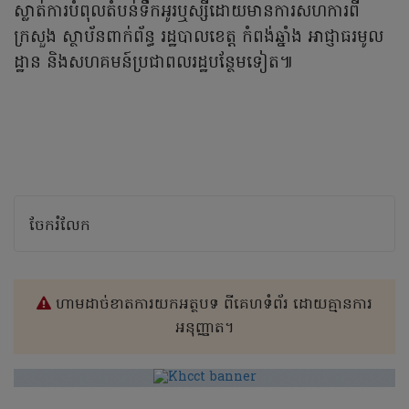
ស្លាត់ការបំពុលតំបន់ទឹកអូរឬស្សីដោយមានការសហការពី
ក្រសួង ស្ថាប័នពាក់ព័ន្ធ រដ្ឋបាលខេត្ត កំពង់ឆ្នាំង អាជ្ញាធរមូល
ដ្ឋាន និងសហគមន៍ប្រជាពលរដ្ឋបន្ថែមទៀត៕
ចែករំលែក
ហាមដាច់ខាតការយកអត្ថបទ ពីគេហទំព័រ ដោយគ្មានការ
អនុញ្ញាត។