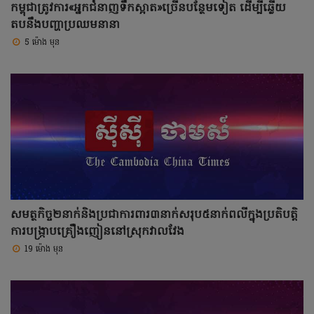
កម្ពុជាត្រូវការ«អ្នកជំនាញទឹកស្អាត»ច្រើនបន្ថែមទៀត ដើម្បីឆ្លើយ
តបនឹងបញ្ហាប្រឈមនានា
5 ម៉ោង មុន
សមត្ថកិច្ច២នាក់និងប្រជាការពារ៣នាក់សរុប៥នាក់ពលីក្នុងប្រតិបត្តិ
ការបង្ក្រាបគ្រឿងញៀននៅស្រុកវាលវែង
19 ម៉ោង មុន