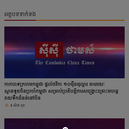
អត្ថបទទាក់ទង
កាកបាទក្រហមកម្ពុជា ផ្តល់ថវិកា ១០ម៉ឺនដុល្លារ តាមរយៈ
ស្ថានទូតចិនប្រចាំកម្ពុជា សម្រាប់ប្រតិបត្តិការសង្គ្រោះគ្រោះមហន្ត
រាយទឹកជំនន់នៅចិន
4 ម៉ោង មុន