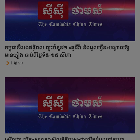
កម្ពុជានឹងរងឥទ្ធិពល ព្យុះចំនួន២ «គូជីរ៉ា និងដូលហ្វីន»បណ្តាលឱ្យ
មានភ្លៀង ចាប់ពីថ្ងៃទី៥-១៥ សីហា
1 ថ្ងៃ មុន