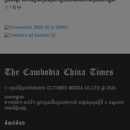
ស្រីលង្កា បើក«ស្ថានកុងស៊ុលកិត្តិយស»ជាលើកដំបូងនៅកម្ពុជា
1 ថ្ងៃ មុន
​© រក្សា​សិទ្ធិ​គ្រប់​យ៉ាង​ដោយ​ CC-TIMES MEDIA CO,.LTD ឆ្នាំ​ 2026
អាសយដ្ឋាន៖
#១២៦E១ ជាន់ទី១ ផ្លូវហ្សាលដឺហ្គោល(២១៧) សង្កាត់អូរឫស្សីទី ៤ ខណ្ឌមករា
រាជធានីភ្នំពេញ
ទំនាក់ទំនង