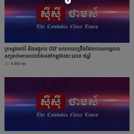
×
ក្រសួងអប់រំ និងអង្គការ OIF សហការពង្រឹងផែនការសកម្មភាព
សម្រាប់«ភាសាបារាំង»នៅកម្ពុជារយៈពេល ៥ឆ្នាំ
4 ម៉ោង មុន