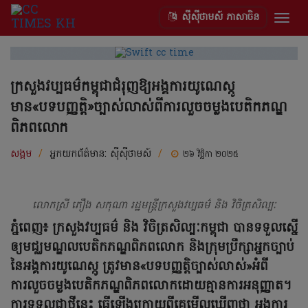
ស៊ីស៊ីថាមស៍ ភាសាចិន
Togg
navig
ក្រសួងវប្បធម៌កម្ពុជាជំរុញឱ្យអង្គការយូណេស្កូ
មាន«បទបញ្ញត្តិ»ច្បាស់លាស់ពីការលួចចម្លងបេតិកភណ្ឌ
ពិភពលោក
សង្គម
/
អ្នកយកព័ត៌មាន:
ស៊ីស៊ីថាមស៍
/
២៦ វិច្ឆិកា ២០២៥
លោកស្រី ភឿង សកុណា រដ្ឋមន្ត្រីក្រសួងវប្បធម៌ និង វិចិត្រសិល្បៈ
ភ្នំពេញ៖ ក្រសួងវប្បធម៌ និង វិចិត្រសិល្បៈកម្ពុជា បានទទួលស្នើ
ឲ្យមជ្ឈមណ្ឌលបេតិកភណ្ឌពិភពលោក និងក្រុមប្រឹក្សាអ្នកច្បាប់
នៃអង្គការយូណេស្កូ ត្រូវមាន«បទបញ្ញត្តិច្បាស់លាស់»អំពី
ការលួចចម្លងបេតិកភណ្ឌពិភពលោកដោយគ្មានការអនុញ្ញាត។
ការទទួលជាថ្មីនេះ ធ្វើឡើងក្រោយពីគេមើលឃើញថា អង្គការ