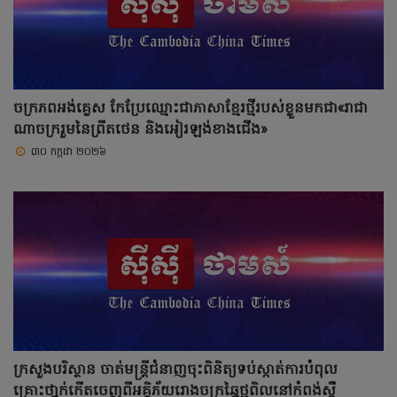
ចក្រភពអង់គ្លេស កែប្រែឈ្មោះជាភាសាខ្មែរថ្មីរបស់ខ្លួនមកជា«រាជា
ណាចក្ររួមនៃព្រីតថេន និងអៀរឡង់ខាងជើង»
៣០ កក្កដា ២០២៦
ក្រសួងបរិស្ថាន ចាត់មន្រ្តីជំនាញចុះពិនិត្យទប់ស្កាត់ការបំពុល
គ្រោះថា្នក់កើតចេញពីអគ្គិភ័យរោងចក្រឆ្នៃថ្មពិលនៅកំពង់ស្ពឺ