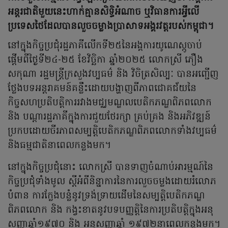
អន្តរជាតិមួយនេះហាក់គ្មានសិទ្ធិអំណាច ឬវិធានការអ្វីលើ
ប្រទេសថៃដែលបានលួចចម្លាងប្រាសាទអង្គរវត្តរបស់កម្ពុជា។
នៅក្នុងកិច្ចប្រជុំរដ្ឋភាគីលើកទី២៥នៃអង្គការយូណេស្កូចាប់
ផ្តើមពីថ្ងៃទី២៤-២៥ ខែវិច្ឆិកា ឆ្នាំ២០២៥ លោកស្រី ភឿង
សកុណា រដ្ឋមន្ត្រីក្រសួងវប្បធម៌ និង វិចិត្រសិល្បៈ បានអញ្ជើញ
ថ្លែងបទអន្តរាគមន៍គន្លឹះដោយបង្ហាញពីភាពជោគជ័យនៃ
កិច្ចសហប្រតិបត្តិការរវាងមជ្ឈមណ្ឌលបេតិកភណ្ឌពិភពលោក
និង បណ្តារដ្ឋភាគីក្នុងការជួយថែរក្សា គ្រប់គ្រង និងអភិវឌ្ឍន៍
ប្រកបដោយចីរភាពសម្បត្តិបេតិកភណ្ឌពិភពលោកទាំងវប្បធម៌
និងធម្មជាតិនាពេលកន្លងមក។
នៅក្នុងកិច្ចប្រជុំនោះ លោកស្រី បានទាញចំណាប់អារម្មណ៍នៃ
កិច្ចប្រជុំទាំងមូល ស្តីអំពីនិន្នាការនៃការលួចចម្លងដោយរំលោភ
បំពាន ការក្លែងបន្លំនូវទ្រង់ទ្រាយដើមនៃសម្បត្តិបេតិកភណ្ឌ
ពិភពលោក និង កង្វះខាតនូវបទបញ្ញត្តិនៃការប្រតិបត្តិក្នុងអនុ
សញ្ញាឆ្នាំ១៩៧០ និង អនុសញ្ញាឆ្នាំ ១៩៧២នាពេលកន្លងមក។