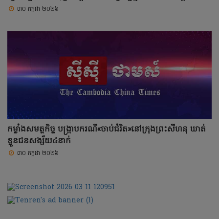
៣០ កក្កដា ២០២៦
កម្លាំងសមត្ថកិច្ច បង្ក្រាបករណី«ចាប់ជំរិត»នៅក្រុងព្រះសីហនុ ឃាត់
ខ្លួនជនសង្ស័យ៤នាក់
៣០ កក្កដា ២០២៦