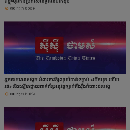
ពិន្ទុ»មុនការប្រកាសលទ្ធផលបាក់ឌុប
៣០ កក្កដា ២០២៦
អ្នកតាមដានសង្គម អំពាវនាវឱ្យលុបបំបាត់ទម្លាប់ «បើកបុក ហើយ
រត់» និងស្នើអាជ្ញាធរពាក់ព័ន្ធអនុវត្តច្បាប់តឹងរ៉ឹងចំពោះជនបង្ក
៣០ កក្កដា ២០២៦