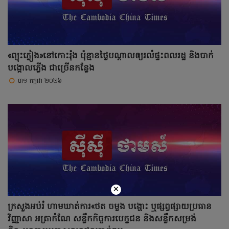
«ព្យុះភ្លៀង»នៅកោះរ៉ុង ប៉ុន្មានថ្ងៃបណ្តាលឲ្យរលំផ្ទះពលរដ្ឋ និងបាក់
បង្គោលភ្លើង ជាច្រើនកន្លែង
៣១ កក្កដា ២០២៦
×
ក្រសួងអប់រំ ហាមឃាត់ការ«ថត ចម្លង បង្ហោះ ឬផ្សព្វផ្សាយប្រធាន
វិញ្ញាសា អត្រាកំណែ សន្លឹកកិច្ចការបេក្ខជន និងសន្លឹកសម្រង់