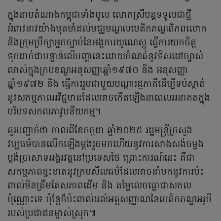
ក្នុងនាមតំណាងកម្ពុជាទាំងមូល លោកស្រីបន្តទទូលជាថ្មី
អំពាវនាវយ៉ាងមុតមាំដល់មជ្ឈមណ្ឌលបេតិកភណ្ឌពិភពលោក
និងក្រុមប្រឹក្សាអ្នកច្បាប់នៃអង្គការយូណេស្កូ ធ្វើការយកចិត្ត
ទុកដាក់ជាបន្ទាន់លើបញ្ហានេះដោយកំណត់នូវទិសដៅច្បាស់
លាស់ក្នុងក្របខណ្ឌអនុសញ្ញាឆ្នាំ១៩៧០ និង អនុសញ្ញា
ឆ្នាំ១៩៧២ និង ធ្វើការរួមជាមួយបណ្តារដ្ឋភាគីដើម្បីទប់ស្កាត់
នូវសកម្មភាពអវិជ្ជមានដែលអាចកើតឡើងនាពេលអនាគតក្នុង
បរិបទសកលភាវូបនីយកម្ម។
គួរបញ្ជាក់ថា កាលពីខែកក្កដា ឆ្នាំ២០២៥ រដ្ឋមន្ត្រីក្រសួង
វប្បធម៌បានលើកឡើងម្តងរួចមកហើយនូវការសាងសង់ចម្លង
ប្លង់ប្រាសាទអង្គរវត្តនៅប្រទេសថៃ ព្រោះការណ៍នេះ គឺជា
សកម្មភាពខ្វះខាតនូវក្រមសីលធម៌ដែលអាចនាំមកនូវការប៉ះ
ពាល់មិនត្រឹមតែសភាពដើម និង តម្លៃលេចធ្លោជាសកល
ប៉ុណ្ណោះទេ ប៉ុន្តែក៏ប៉ះពាល់ដល់អត្តសញ្ញាណនៃបេតិកភណ្ឌអរូបី
របស់ប្រជាជនម្ចាស់ស្រុក៕