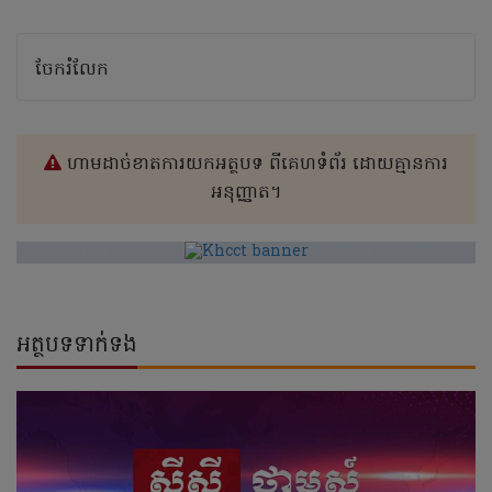
ចែករំលែក
ហាមដាច់ខាតការយកអត្ថបទ ពីគេហទំព័រ ដោយគ្មានការ
អនុញ្ញាត។
អត្ថបទទាក់ទង