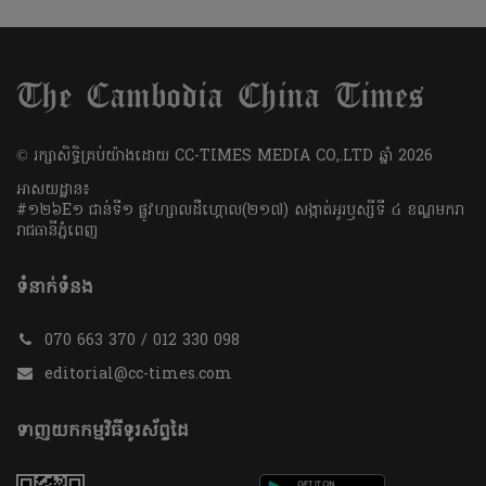
​© រក្សា​សិទ្ធិ​គ្រប់​យ៉ាង​ដោយ​ CC-TIMES MEDIA CO,.LTD ឆ្នាំ​ 2026
អាសយដ្ឋាន៖
#១២៦E១ ជាន់ទី១ ផ្លូវហ្សាលដឺហ្គោល(២១៧) សង្កាត់អូរឫស្សីទី ៤ ខណ្ឌមករា
រាជធានីភ្នំពេញ
ទំនាក់ទំនង
070 663 370 / 012 330 098
editorial@cc-times.com
ទាញយកកម្មវិធីទូរស័ព្ទដៃ