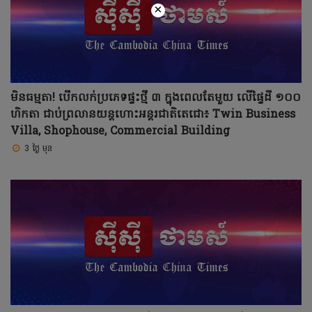
×
មិនធម្មតា! បើកលក់ប្រភេទផ្ទះថ្មី ៣ ក្នុងពេលតែមួយ លើផ្ទៃដី ១០០
ហិកតា ជាប់ព្រលានយន្តហោះអន្តរជាតិតេជោ៖ Twin Business
Villa, Shophouse, Commercial Building
3 ថ្ងៃ មុន