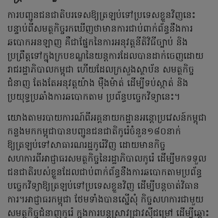
ការបញ្ជូនជនជាតិបរទេសឱ្យត្រឡប់ទៅប្រទេសខ្លួនវិញនេះ
បន្ទាប់ពីសមត្ថកិច្ចរកឃើញថាមានការជាប់ពាក់ព័ន្ធនឹងការ
ឆបោកអនឡាញ គឺជាផ្នែកនៃការអនុវត្តនីតិវិធីច្បាប់ និង
ប្រព្រឹត្តទៅក្នុងក្របខណ្ឌនៃយន្តការដែលបានដាក់ចេញដោយ
រាជរដ្ឋាភិបាលកម្ពុជា ហើយដែលក្រសួងស្ថាប័ន សមត្ថកិច្ច
ជំនាញ តែងតែអនុវត្តយ៉ាង ម៉ឺងម៉ាត់ ដើម្បីទប់ស្កាត់ និង
ប្រយុទ្ធប្រឆាំងការឆបោកតាម ប្រព័ន្ធបច្ចេកវិទ្យានេះ។
យោងតាមរបាយការណ៍ពីអគ្គនាយកដ្ឋានអន្តោប្រវេសន៍កម្ពុជា
កន្លងមកកម្ពុជាបានបញ្ជូនជនជាតិកូរ៉េចំនួន១៨០នាក់
ឱ្យត្រឡប់ទៅសាធារណរដ្ឋកូរ៉េវិញ ដោយមានកិច្ច
សហការពីអាជ្ញាធរសមត្ថកិច្ចនៃរដ្ឋាភិបាលកូរ៉េ ដើម្បីមកទទួល
ជនជាតិរបស់ខ្លួនដែលជាប់ពាក់ព័ន្ធនឹងការឆបោកតាមប្រព័ន្ធ
បច្ចេកវិទ្យាឱ្យត្រឡប់ទៅប្រទេសខ្លួនវិញ ដើម្បីបន្តចាត់វិធាន
ការ។អាជ្ញាធរកម្ពុជា ថែមទាំងបានស្នើសុំ កិច្ចសហការជាមួយ
សមត្ថកិច្ចជំនាញកូរ៉េ ក្នុងការបន្តស្រាវជ្រាវស៊ីជម្រៅ ដើម្បីឆ្ពោះ