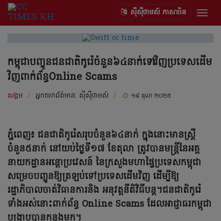
ស៊ីស៊ីថាមស៍ ភាសាចិន
Togg
navig
កម្ពុជាបញ្ចូនជនជាតិកូរ៉េចំនួន៦៤នាក់ទៅវិញប្រទេសដើម
វិញពាក់ព័ន្ធOnline Scams
សង្គម
/
អ្នកយកព័ត៌មាន:
ស៊ីស៊ីថាមស៍
/
១៨ តុលា ២០២៥
ភ្នំពេញ៖ ជនជាតិកូរ៉េសរុបចំនួន៦៤នាក់ ក្នុងនោះមានស្ត្រី
ចំនួន៥នាក់ នៅយប់ថ្ងៃទី១៧ ខែតុលា ត្រូវបានមន្ត្រីនៃអគ្គ
នាយកដ្ឋានអន្តោប្រវេសន៍ នៃក្រសួងមហាផ្ទៃប្រទេសកម្ពុជា
សម្រេចបញ្ចូនឱ្យត្រឡប់ទៅប្រទេសដើមវិញ ដើម្បីឱ្យ
រដ្ឋាភិបាលចាត់វិធានការនិង អនុវត្តនីតិវិធីបន្ត។ជនជាតិកូរ៉េ
ទាំងអស់នោះពាក់ព័ន្ធ Online Scams ដែលអាជ្ញាធរកម្ពុជា
បង្ក្រាបបានកន្លងមក។