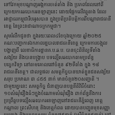
ទៅវែកមុខបណ្តាញអង្គការចាត់តាំង និង ប្រភពដែលនៅពី
ក្រោយការឆបោកអនឡាញនេះ ដោយផ្អែកលើវត្ថុតាង ដែល
អាជ្ញាធរកម្ពុជារឹបអូសបាន ក្នុងប្រតិប្រតិបត្តិការពីបណ្តារាជធានី
ខេត្ត នៃព្រះរាជាណាចក្រកម្ពុជា។
សូមរំលឹកជូនថា ក្នុងរយៈពេល៤ខែចុងក្រោយ ឆ្នាំ២០២៥
គណៈបញ្ជាការឯកភាពរដ្ឋបាលរាជធានីខេត្ត ក្រោមការចង្អុល
បង្ហាញពី លេខាធិការដ្ឋានគ.ប.ឆ.ប. បានចុះពិនិត្យទីតាំង
សង្ស័យ និងបានបង្ក្រាប បទល្មើសឆបោកតាមប្រព័ន្ធ
បច្ចេកវិទ្យា នៅតាមគោលដៅចំនួន ៩២ទីតាំង ក្នុង ១៨
រាជធានីខេត្ត។ ជាលទ្ធផល សមត្ថកិច្ចបានឃាត់ខ្លួនជនសង្ស័យ
សរុប ប្រមាណ ៣ ៤៥៥ នាក់ មានចំនួន២០សញ្ជាតិ ។
ជាមួយគ្នានេះ សមត្ថកិច្ច ជំនាញបានបន្តនីតិវិធីចំពោះ
១០សំណុំរឿងធំៗក្នុងចំណោមសំណុំរឿង ពាក់ព័ន្ធនឹងការ
ប្រព្រឹត្តបទល្មើសឆបោកអនឡាញនៅរាជធានីភ្នំពេញ ខេត្ត
កណ្តាល ព្រះសីហនុ និងខេត្តកំពត ដោយបានបញ្ជូនមុខសញ្ញា