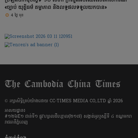
ប្រឡងបាក់ឌុបថ្ងៃទី ១០ សីហា ក្រសួងអប់រំឈរលើគោលការណ៍
«ច្បាប់ យុត្តិធម៌ តម្លាភាព និងលទ្ធផលទទួលយកបាន»
4 ថ្ងៃ មុន
​© រក្សា​សិទ្ធិ​គ្រប់​យ៉ាង​ដោយ​ CC-TIMES MEDIA CO,.LTD ឆ្នាំ​ 2026
អាសយដ្ឋាន៖
#១២៦E១ ជាន់ទី១ ផ្លូវហ្សាលដឺហ្គោល(២១៧) សង្កាត់អូរឫស្សីទី ៤ ខណ្ឌមករា
រាជធានីភ្នំពេញ