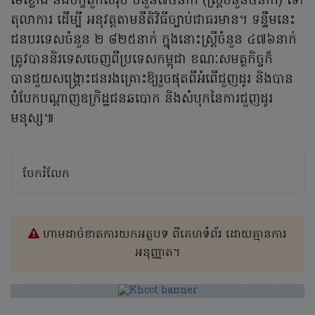
មេខ្លោង និងបក្ខពួកសរុប ចំនួន៧៥នាក់ (ស្រ្តីចំនួន៥នាក់) ទៅ
តុលាការ ដើម្បី អនុវត្តតាមនីតិវិធីច្បាប់ជាធរមាន។ ទន្ទឹមនេះ
ជនបរទេសចំនួន ២ ៨២៥នាក់ ក្នុងនោះស្ត្រីចំនួន ៤៧៦នាក់
ត្រូវបាននិរទេសចេញពីប្រទេសកម្ពុជា ខណៈសមត្ថកិច្ចក៏
បានជួយសង្រ្គោះជនរងគ្រោះឱ្យរួចផុតពីអំពើជួញដូរ និងបាន
បំបែកបណ្តាញឧក្រិដ្ឋជនឆបោក និងសំបុកនៃការជួញដូរ
មនុស្ស៕
ចែករំលែក
ហាមដាច់ខាតការយកអត្ថបទ ពីគេហទំព័រ ដោយគ្មានការ
អនុញ្ញាត។