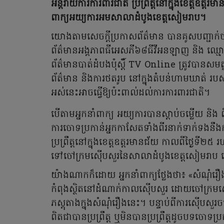
អន្តរាយការការពារជាតិ ប្រព្រឹត្តនៅក្នុងខេត្តឧត្ត
ពាក្យ​អយ្យការ​អម​សាលា​ដំបូង​ខេត្ត​សៀមរាប។
យោងតាមសេចក្តីប្រកាសព័ត៌មាន បានគូសបញ្ជាក់ថា
ព័ត៌មានអង្គភាពធីអេសភី៦៨ធីវីអនឡាញ និង ឈ្មោះ
ព័ត៌មានបាត់ដំបងប៉ុស្តិ៍ TV Online ត្រូវបានសម
ព័ត៌មាន និងការថតរូប នៅក្នុងតំបន់ហាមឃាត់ របស
អស់នេះអាចធ្វើឱ្យប៉ះពាល់ដល់ការការពារជាតិ។
បើ​តាមអ្នក​នាំពាក្យ​ អយ្យការ​បាន​ស្តាប់ចម្លើយ និ
ការចោទប្រកាន់អ្នកកាសែតទាំងពីរនាក់ទាក់ទងនឹងក
ប្រព្រឹត្តនៅក្នុងខេត្តឧត្តរមានជ័យ កាលពីថ្ងៃទី២
ទៅចៅក្រមស៊ើបសួរនៃសាលាដំបូងខេត្តសៀមរាប ដើម្ប
យ៉ាង​ណាក​ក៏​ដោយ អ្នកនាំពាក្យថ្លែង​ថា៖ «សំណុំរឿ
កំពុងស្ថិតនៅដំណាក់កាលស៊ើបសួរ ដោយចៅក្រមស៊ើប
ភស្តុតាងក្នុងសំណុំរឿងនេះ។ បន្ទាប់ពីការស៊ើបសួ
ពិតជាបានប្រព្រឹត្ត ឬមិនបានប្រព្រឹត្តដូចបទចោទប្