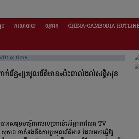
គម
នយោបាយ
យុវជន
CHINA-CAMBODIA HOTLIN
់ព័ន្ធ«ប្រមូលព័ត៌មាន»ប៉ះពាល់ដល់សន្តិសុខ
ប បានសម្រេចធ្វើការចោទប្រកាន់លើអ្នកកាសែត TV
សុភាព ទាក់ទងនឹងការប្រមូលព័ត៌មាន ដែលអាចធ្វើឱ្យ