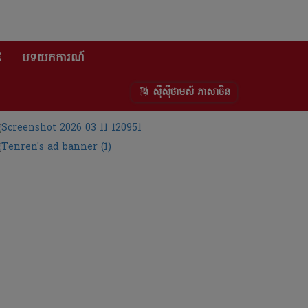
E
បទយកការណ៍
ស៊ីស៊ីថាមស៍ ភាសាចិន