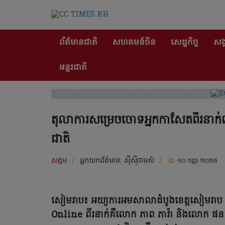
ព័ត៌មានជាតិ
សហគមន៍ចិន
សេដ្ឋកិច្ច
សង្
អន្តរជាតិ
តុលាការសម្រេចចោទអ្នកកាសែតពីរនាក់ពាក
ជាតិ
សង្គម
/
អ្នកយកព័ត៌មាន:
ស៊ីស៊ីថាមស៍
/
១០ កញ្ញា ២០២៥
សៀមរាប៖ អយ្យការ​អម​សាលា​ដំបូង​ខេត្ត​សៀមរា
Online ពីរ​នាក់​គឺលោក ភាព ភារ៉ា និងលោក ផន 