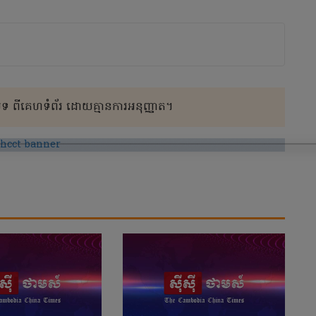
 ពីគេហទំព័រ ដោយគ្មានការអនុញ្ញាត។