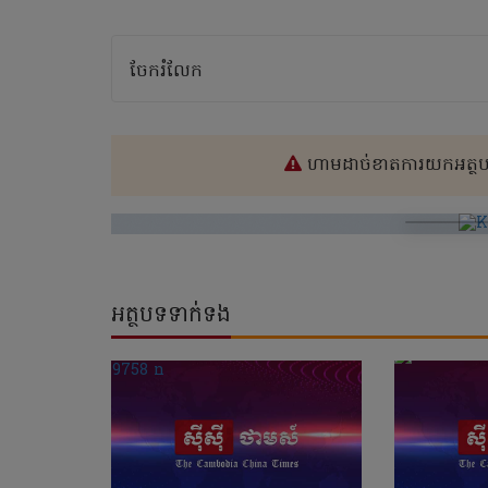
ចែករំលែក
ហាមដាច់ខាតការយកអត្ថបទ
អត្ថបទទាក់ទង