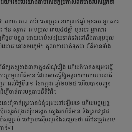
រមានជ័យ។នេះបើយោងតាមសេចក្តីប្រកាសព័ត៌មានរបស់​អ្នក​នាំ​
 លោក ភាព ភារ៉ា ភេទប្រុស អាយុ៣៤ឆ្នាំ មុខរបរ អ្នកសារ
 ផន សុភាព ភេទប្រុស អាយុ៤៥ឆ្នាំ មុខរបរ អ្នកសារ
ត្ថកិច្ចចាប់ខ្លួន ដោយជាប់សង្ស័យទាក់ទងទៅនឹងការប្រមូល
់យោធានៅសមរភូមិ។ តុលាការ​ចាត់​ទុក​​ថា ព័ត៌មានទាំង
ង ពិនិត្យភស្តុតាងនានាក្នុងសំណុំរឿង ហើយ​ក៏​បានសម្រេចធ្វើ
ារប្រមូលព័ត៌មាន ដែលអាចធ្វើឱ្យអន្តរាយការការពារជាតិ
៥ រហូត ដល់ថ្ងៃទី៣១ ខែកក្កដា ឆ្នាំ២០២៥ ហើយបានបញ្ជូន
ីចាត់ការបន្តតាមនីតិវិធី។
ងនេះពុំទាន់ត្រូវបានជំនុំជម្រះនៅឡើយទេ ហើយបច្ចុប្បន្ន
សួរកំពុងស៊ើបអង្កេត ស្វែងរកព័ត៌មាន និងស្រាវជ្រាវ
រចប់សព្វគ្រប់ ចៅក្រមស៊ើបសួរនឹងសម្រេចថា តើជនត្រូវចោទ
រកាន់»។