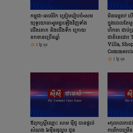
កម្ពុជា-អាម៉េរិក ត្រៀមរៀបចំ«សម
មិនធម្មតា! បើ
យុទ្ធ​យោធា»រួមគ្នាឡើងវិញទាំង
ក្នុងពេលតែម
ជើងគោក និងជើងទឹក ក្រោយ
ហិកតា ជាប់ព
ខកខានច្រើនឆ្នាំ
ជាតិតេជោ៖ 
Villa, Sho
1 ថ្ងៃ មុន
Commercia
1 ថ្ងៃ មុន
ឪពុកស្រ្តីឈ្មោះ សាម ម៉ីជូ បានផ្តល់
«កុលាលភាជន៍
សំណង ៦ម៉ឺនដុល្លារ ជូន
ការរីកចម្រើន