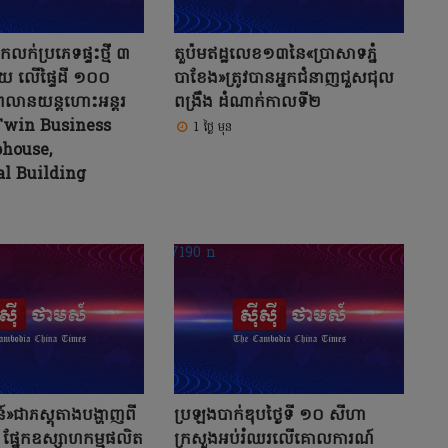
កលក់ប្រភេទផ្ទះថ្មី ៣
តួប៉មឥដ្ឋលេខ១៣នៃ«ប្រាសាទភ្នំ
ួយ លើផ្ទៃដី ១០០
បាខែង»ត្រូវបានអ្នកជំនាញជួសជុល
្រលានយន្តហោះអន្តរ
ពង្រឹង ដំណាក់កាលទី២
Twin Business
1 ថ្ងៃ មុន
phouse,
l Building
»ជាភស្តុតាងបង្ហាញពី
ប្រឡងបាក់ឌុបថ្ងៃទី ១០ សីហា
 ផ្នែកឧស្សាហកម្មផលិត
ក្រសួងអប់រំឈរលើគោលការណ៍