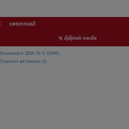
E
បទយកការណ៍
ស៊ីស៊ីថាមស៍ ភាសាចិន