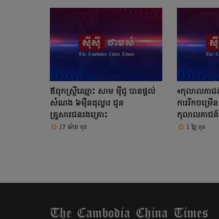
ឪពុកស្រ្តីឈ្មោះ សាម ម៉ីជូ បានផ្តល់
«កុលាលភាជន៍
សំណង ៦ម៉ឺនដុល្លារ ជូន
ការរីកចម្រើន
គ្រួសារជនរងគ្រោះ
កុលាលភាជន៍
17 ម៉ោង មុន
1 ថ្ងៃ មុន