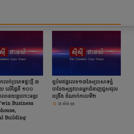
កលក់ប្រភេទផ្ទះថ្មី ៣
តួប៉មឥដ្ឋលេខ១៣នៃ«ប្រាសាទភ្នំ
ួយ លើផ្ទៃដី ១០០
បាខែង»ត្រូវបានអ្នកជំនាញជួសជុល
្រលានយន្តហោះអន្តរ
ពង្រឹង ដំណាក់កាលទី២
Twin Business
16 ម៉ោង មុន
phouse,
l Building