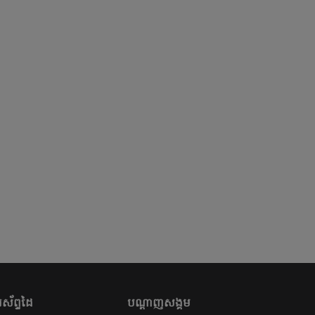
ស័ព្ទដៃ
បណ្តាញសង្គម