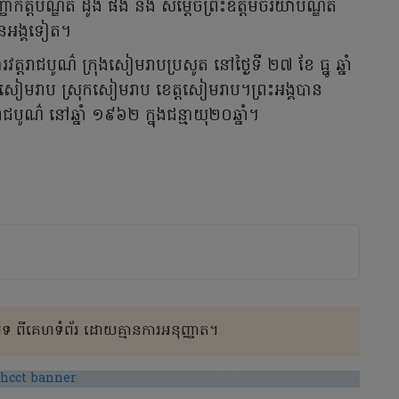
្ញាកិត្តិបណ្ឌិត ដូង ផង់ និង សម្តេចព្រះឧត្តមចរិយាបណ្ឌិត
ើនអង្គទៀត។
ត្ដរាជបូណ៌ ក្រុងសៀមរាបប្រសូត នៅថ្ងៃទី ២៧ ខែ ធ្នូ ឆ្នាំ
ឃុំសៀមរាប ស្រុកសៀមរាប ខេត្តសៀមរាប។ព្រះអង្គបាន
តរាជបូណ៌ នៅឆ្នាំ ១៩៦២ ក្នុងជន្មាយុ២០ឆ្នាំ។
 ពីគេហទំព័រ ដោយគ្មានការអនុញ្ញាត។