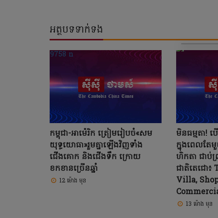
អត្ថបទទាក់ទង
កម្ពុជា-អាម៉េរិក ត្រៀមរៀបចំ«សម
មិនធម្មតា! បើ
យុទ្ធ​យោធា»រួមគ្នាឡើងវិញទាំង
ក្នុងពេលតែម
ជើងគោក និងជើងទឹក ក្រោយ
ហិកតា ជាប់ព
ខកខានច្រើនឆ្នាំ
ជាតិតេជោ៖ 
Villa, Sho
12 ម៉ោង មុន
Commercia
13 ម៉ោង មុន