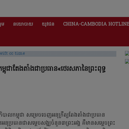
គម
នយោបាយ
យុវជន
CHINA-CAMBODIA HOTLIN
កម្ពុជាតែងតាំងជាប្រធាន«ថេរសភានៃព្រះពុទ្ធ
ឋាភិបាលកម្ពុជា សម្រេចចេញអនុក្រឹត្យតែងតាំងជាប្រធាន
នុប្រធានជាសម្តេចសង្ឍចំនួន៣ព្រះអង្គ គឺមានសម្តេចព្រះ