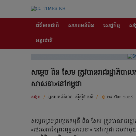
ព័ត៌មានជាតិ
សហគមន៍ចិន
សេដ្ឋកិច្ច
សង្
អន្តរជាតិ
សម្ដេច ពិន សែម ត្រូវបានរាជរដ្ឋាភិបាល
សាសនា»នៅកម្ពុជា
សង្គម
/
អ្នកយកព័ត៌មាន:
ស៊ីស៊ីថាមស៍
/
២៤ សីហា ២០២៥
សម្ដេចព្រះព្រហ្មរតនមុនី ពិន សែម ត្រូវបានរាជរដ្
«ថេរសភានៃព្រះពុទ្ធសាសនា» នៅកម្ពុជា អមជាមួយអ