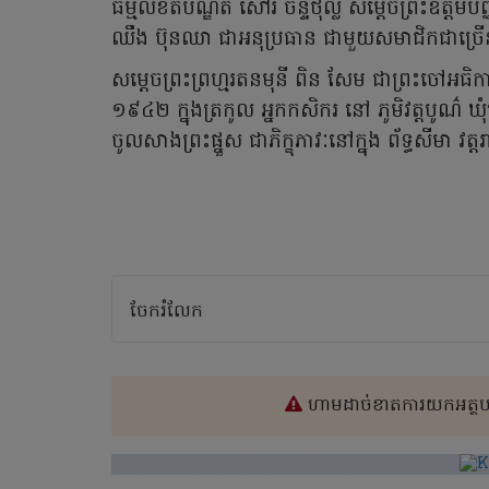
ធម្មលិខិតបណ្ឌិត សៅរ៍ ចន្ទថុល្ល សម្តេចព្រះឧត្តមបញ
ឈឹង ប៊ុនឈា ជាអនុប្រធាន ជាមួយសមាជិកជាច្រ
សម្ដេចព្រះព្រហ្មរតនមុនី ពិន សែម ជាព្រះចៅអធិការវ
១៩៤២ ក្នុងត្រកូល អ្នកកសិករ នៅ ភូមិវត្តបូណ៌ 
ចូលសាងព្រះផ្នួស ជាភិក្ខុភាវៈនៅក្នុង ព័ទ្ធសីមា វត្
ចែករំលែក
ហាមដាច់ខាតការយកអត្ថបទ