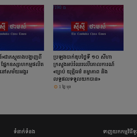
»ជាភស្តុតាងបង្ហាញពី
ប្រឡងបាក់ឌុបថ្ងៃទី ១០ សីហា
 ផ្នែកឧស្សាហកម្មផលិត
ក្រសួងអប់រំឈរលើគោលការណ៍
នៅសម័យអង្គរ
«ច្បាប់ យុត្តិធម៌ តម្លាភាព និង
លទ្ធផលទទួលយកបាន»
1 ថ្ងៃ មុន
ទំនាក់ទំនង
ទាញយកកម្មវិធីទូរ