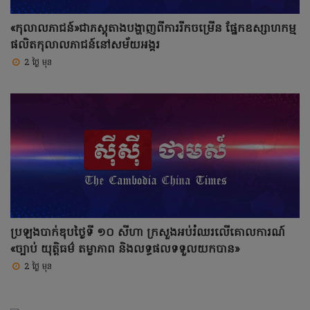
«កុលាលភាជន៍»ជាភស្តុតាងបង្ហាញពីការរីកចម្រើន ផ្នែកឧស្សាហកម្ម
ផលិតកុលាលភាជន៍នៅសម័យអង្គរ
2 ថ្ងៃ មុន
ប្រឡងបាក់ឌុបថ្ងៃទី ១០ សីហា ក្រសួងអប់រំឈរលើគោលការណ៍
«ច្បាប់ យុត្តិធម៌ តម្លាភាព និងលទ្ធផលទទួលយកបាន»
2 ថ្ងៃ មុន