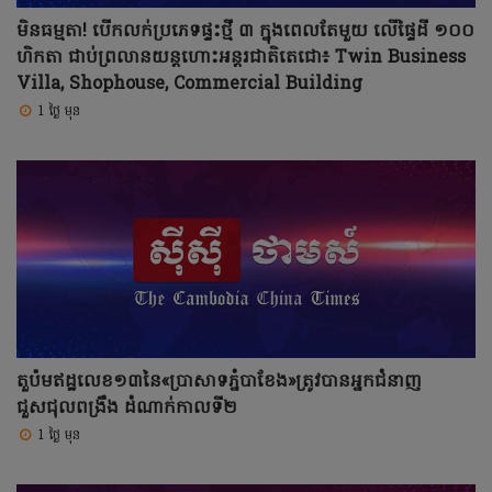
មិនធម្មតា! បើកលក់ប្រភេទផ្ទះថ្មី ៣ ក្នុងពេលតែមួយ លើផ្ទៃដី ១០០
ហិកតា ជាប់ព្រលានយន្តហោះអន្តរជាតិតេជោ៖ Twin Business
Villa, Shophouse, Commercial Building
1 ថ្ងៃ មុន
តួប៉មឥដ្ឋលេខ១៣នៃ«ប្រាសាទភ្នំបាខែង»ត្រូវបានអ្នកជំនាញ
ជួសជុលពង្រឹង ដំណាក់កាលទី២
1 ថ្ងៃ មុន