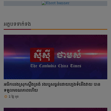
អត្ថបទទាក់ទង
អធិការរងស្រុកស្ទឹងត្រង់ រងរបួសធ្ងន់ដោយក្មេងទំនើងវាយ បាន
ទទួលមរណភាពហើយ
2 ថ្ងៃ មុន