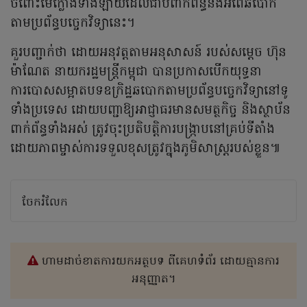
ចំពោះមេក្លោងទាំងឡាយដែលជាប់ពាក់ព័ន្ធនឹងអំពើឆបោក
តាមប្រព័ន្ធបច្ចេកវិទ្យានេះ។
គួរបញ្ជាក់ថា ដោយអនុវត្តតាមអនុសាសន៍ របស់សម្ដេច ហ៊ុន
ម៉ាណែត នាយករដ្ឋមន្ត្រីកម្ពុជា បានប្រកាសបើកយុទ្ធនា
ការបោសសម្អាតបទឧក្រិដ្ឋឆបោកតាមប្រព័ន្ធបច្ចេកវិទ្យានៅទូ
ទាំងប្រទេស ដោយបញ្ជាឱ្យអាជ្ញាធរមានសមត្ថកិច្ច និងស្ថាប័ន
ពាក់ព័ន្ធទាំងអស់ ត្រូវចុះប្រតិបត្តិការបង្ក្រាបនៅគ្រប់ទីតាំង
ដោយភាពម្ចាស់ការទទួលខុសត្រូវក្នុងភូមិសាស្ត្ររបស់ខ្លួន៕
ចែករំលែក
ហាមដាច់ខាតការយកអត្ថបទ ពីគេហទំព័រ ដោយគ្មានការ
អនុញ្ញាត។