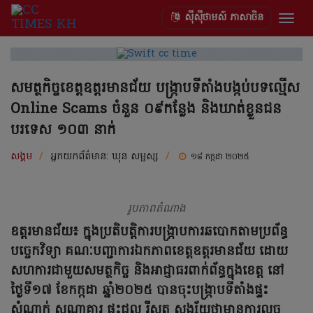
ស៊ីស៊ីថាមស៍ ភាសាចិន
Togg
navig
សមត្ថកិច្ចខេត្តឧត្តរមានជ័យ បង្ក្រាបទីតាំងបង្កប់បទល្មើស
Online Scams ចំនួន ០៩កន្លែង និងឃាត់ខ្លួនជន
បរទេស ១០៣ នាក់
សង្គម
/
អ្នកយកព័ត៌មាន:
ឃុន សម្ផស្ស
/
១៨ កក្កដា ២០២៥
រូបភាពតំណាង
ឧត្តរមានជ័យ៖ ក្នុងប្រតិបត្តិការបង្រ្កាបការឆបោកតាមប្រព័ន្ធ
បច្ចេកវិទ្យា គណៈបញ្ជាការឯកភាពខេត្តឧត្តរមានជ័យ ដោយ
សហការជាមួយសមត្ថកិច្ច និងអាជ្ញាធរពាក់ព័ន្ធក្នុងខេត្ត នៅ
ថ្ងៃទី១៧ ខែកក្កដា ឆ្នាំ២០២៥ បានចុះបង្រ្កាបទីតាំងផ្ទះ
សំណាក់ សណ្ឋាគារ ផ្ទះជួល រីសត សង្ស័យថាមានការលួច