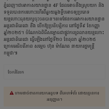
ភ្នំពេញ។ជាអាកាសយានដ្ឋាន 4F ដែលអាចនឹងស្រូបយក និង
ទទួលបានការហោះហើរពីឆ្ងាយឆ្លងទ្វីបអាចឲ្យប្រភេទ
យន្តហោះធុនយក្សចុះចតបាន។តាមផែនការអាកាសយានដ្ឋាន
អន្តរជាតិតេជោ នឹង បើកឱ្យប្រតិបត្តិការ នៅថ្ងៃទី៩ ខែកញ្ញា
ឆ្នាំ២០២៥។ ចំណែកឯពិធីសម្ពោធជាផ្លូវការព្រលានយន្តហោះ
អន្តរជាតិតេជោ ធ្វើឡើងនៅថ្ងៃទី២០ ខែតុលា ឆ្នាំ២០២៥
ក្រោមអធិបតីភាព សម្ដេច ហ៊ុន ម៉ាណែត នាយករដ្ឋមន្ដ្រី
កម្ពុជា៕
ចែករំលែក
ហាមដាច់ខាតការយកអត្ថបទ ពីគេហទំព័រ ដោយគ្មានការ
អនុញ្ញាត។