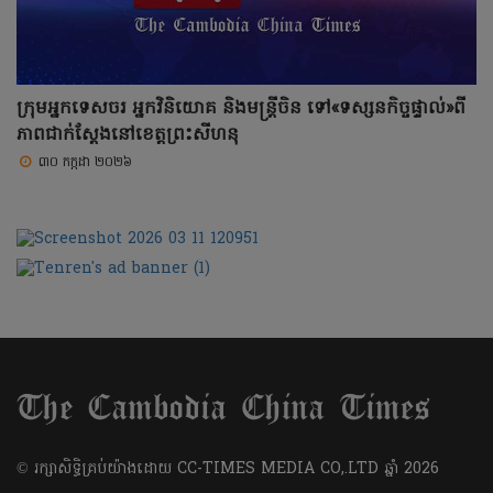
ក្រុមអ្នកទេសចរ អ្នកវិនិយោគ និងមន្ត្រីចិន ទៅ«ទស្សនកិច្ចផ្ទាល់»ពី
ភាពជាក់ស្តែងនៅខេត្តព្រះសីហនុ
៣០ កក្កដា ២០២៦
​© រក្សា​សិទ្ធិ​គ្រប់​យ៉ាង​ដោយ​ CC-TIMES MEDIA CO,.LTD ឆ្នាំ​ 2026