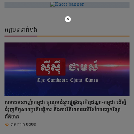
×
អត្ថបទទាក់ទង
សមាគមឧកញ៉ាកម្ពុជា ចូលរួមជំនួបផ្គូផ្គងធុរកិច្ចឥណ្ឌា-កម្ពុជា ដើម្បី
ជំរុញកិច្ចសហប្រតិបត្តិការ និងការវិនិយោគលើវិស័យបច្ចេកវិទ្យា
ព័ត៌មាន
៣១ កក្កដា ២០២៦