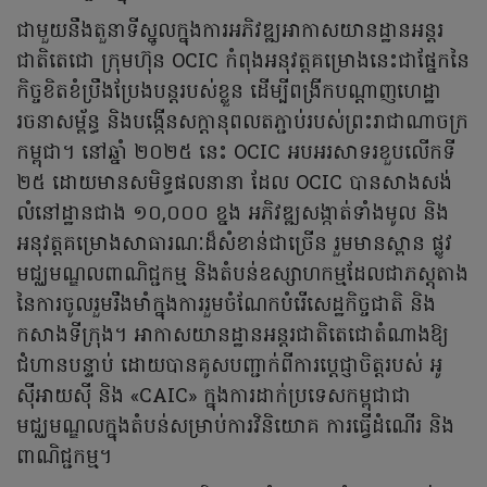
ជាមួយនឹងតួនាទីស្នូលក្នុងការអភិវឌ្ឍអាកាសយានដ្ឋានអន្តរ
ជាតិតេជោ ក្រុមហ៊ុន OCIC កំពុងអនុវត្តគម្រោងនេះជាផ្នែកនៃ
កិច្ចខិតខំប្រឹងប្រែងបន្តរបស់ខ្លួន ដើម្បីពង្រីកបណ្ដាញហេដ្ឋា
រចនាសម្ព័ន្ធ និងបង្កើនសក្តានុពលតភ្ជាប់របស់ព្រះរាជាណាចក្រ
កម្ពុជា។ នៅឆ្នាំ ២០២៥ នេះ OCIC អបអរសាទរខួបលើកទី
២៥ ដោយមានសមិទ្ធផលនានា ដែល OCIC បានសាងសង់
លំនៅដ្ឋានជាង ១០,០០០ ខ្នង អភិវឌ្ឍសង្កាត់ទាំងមូល និង
អនុវត្តគម្រោងសាធារណៈដ៏សំខាន់ជាច្រើន រួមមានស្ពាន ផ្លូវ
មជ្ឈមណ្ឌលពាណិជ្ជកម្ម និងតំបន់ឧស្សាហកម្មដែលជាភស្តុតាង
នៃការចូលរួមរឹងមាំក្នុងការរួមចំណែកបំរើសេដ្ឋកិច្ចជាតិ និង
កសាងទីក្រុង។ អាកាសយានដ្ឋានអន្តរជាតិតេជោតំណាងឱ្យ
ជំហានបន្ទាប់ ដោយបានគូសបញ្ជាក់ពីការប្តេជ្ញាចិត្តរបស់ អូ
ស៊ីអាយស៊ី និង «CAIC» ក្នុងការដាក់ប្រទេសកម្ពុជាជា
មជ្ឈមណ្ឌលក្នុងតំបន់សម្រាប់ការវិនិយោគ ការធ្វើដំណើរ និង
ពាណិជ្ជកម្ម។