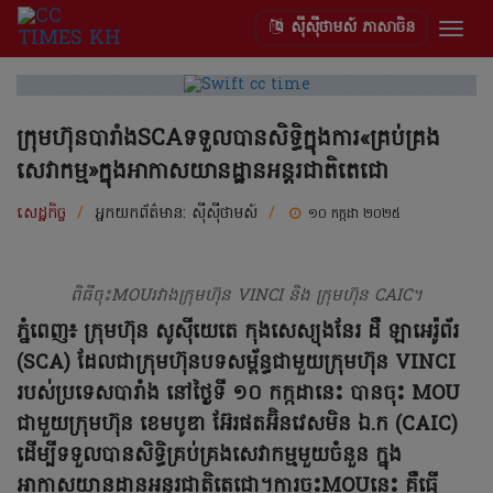
ស៊ីស៊ីថាមស៍ ភាសាចិន
Togg
navig
ក្រុមហ៊ុនបារាំងSCAទទួលបានសិទ្ធិក្នុងការ«គ្រប់គ្រង
សេវាកម្ម»ក្នុងអាកាសយានដ្ឋានអន្តរជាតិតេជោ
សេដ្ឋកិច្ច
/
អ្នកយកព័ត៌មាន:
ស៊ីស៊ីថាមស៍
/
១០ កក្កដា ២០២៥
ពិធីចុះMOUរវាងក្រុមហ៊ុន VINCI និង ក្រុមហ៊ុន CAIC។
ភ្នំពេញ៖ ក្រុមហ៊ុន សូស៊ីយេតេ កុងសេស្យុងនែរ ដឺ ឡាអេរ៉ូព័រ
(SCA) ដែលជាក្រុមហ៊ុនបទសម្ព័ន្ធជាមួយក្រុមហ៊ុន VINCI
របស់ប្រទេសបារាំង នៅថ្ងៃទី ១០ កក្កដានេះ បានចុះ MOU
ជាមួយក្រុមហ៊ុន ខេមបូឌា អ៊ែរផតអ៊ិនវេសមិន ឯ.ក (CAIC)
ដើម្បីទទួលបានសិទ្ធិគ្រប់គ្រងសេវាកម្មមួយចំនួន ក្នុង
អាកាសយានដ្ឋានអន្តរជាតិតេជោ។ការចុះMOUនេះ គឺធ្វើ