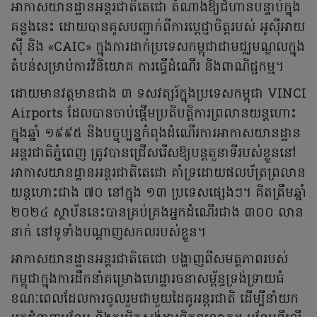
អាកាសយានដ្ឋានអន្តរជាតិតេជោ តំណាងឱ្យជំហានបន្ទាប់ក្នុង
គន្លងនេះ ដោយបានគូសបញ្ជាក់ពីការប្តេជ្ញាចិត្តរបស់ អូស៊ីអាយ
ស៊ី និង «CAIC» ក្នុងការដាក់ប្រទេសកម្ពុជាជាមជ្ឈមណ្ឌលក្នុង
តំបន់សម្រាប់ការវិនិយោគ ការធ្វើដំណើរ និងពាណិជ្ជកម្ម។
ដោយមានវត្តមានជាង ៣ ទសវត្សរ៍ក្នុងប្រទេសកម្ពុជា VINCI
Airports ដែលបានចាប់ផ្តើមប្រតិបត្តិការព្រលានយន្តហោះ
ក្នុងឆ្នាំ ១៩៩៥ និងបច្ចុប្បន្នកំពុងដំណើរការអាកាសយានដ្ឋាន
អន្តរជាតិភ្នំពេញ ត្រូវបានជ្រើសរើសឱ្យបន្តតួនាទីរបស់ខ្លួននៅ
អាកាសយានដ្ឋានអន្តរជាតិតេជោ គាំទ្រដោយផលប័ត្រព្រលាន
យន្តហោះជាង ៧០ នៅក្នុង ១៣ ប្រទេសផ្សេងៗ។ គិតត្រឹមឆ្នាំ
២០២៤ ស្ថាប័ននេះបានគ្រប់គ្រងអ្នកដំណើរជាង ៣០០ លាន
នាក់ នៅទូទាំងបណ្តាញសកលរបស់ខ្លួន។
អាកាសយានដ្ឋានអន្តរជាតិតេជោ បង្ហាញពីសមត្ថភាពរបស់
កម្ពុជាក្នុងការដឹកនាំគម្រោងហេដ្ឋារចនាសម្ព័ន្ធទ្រង់ទ្រាយធំ
ខណៈពេលដែលការចូលរួមជាមួយដៃគូអន្តរជាតិ ដើម្បីនាំយក