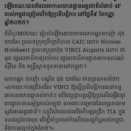
ឡើងខណៈពេលដែលអាកាសយានដ្ឋានអន្តរជាតិលំដាប់ 4F
របស់កម្ពុជាត្រៀមបើកឱ្យប្រតិបត្តិការ នៅថ្ងៃទី៩ ខែកញ្ញា
ឆ្នាំ២០២៥។
ពិធីចុះMOUនេះ រៀបចំឡើងដោយមានលោកអ្នកឧកញ៉ា ពុង
ឃាវសែ ប្រធានក្រុមប្រឹក្សាភិបាល CAIC លោក Nicolas
Notebaert ប្រធានក្រុមហ៊ុន VINCI Airports លោក ជា
អូន រដ្ឋលេខាធិការប្រចាំការ រដ្ឋលេខាធិការដ្ឋានអាកាសចរណ៍
ស៊ីវិល និង មន្ត្រីស្ថានទូតនានានៅកម្ពុជា។
លោកអ្នក ឧកញ៉ា បណ្ឌិត ពុង ឃាវសែ មានប្រសាសន៍ថា៖
«តាមរយៈការជ្រើសរើស VINCI ឱ្យធ្វើប្រតិបត្តិការសេវាកម្ម
អាកាសយានដ្ឋានសំខាន់ៗ យើងប្តេជ្ញាបន្តធ្វើឱ្យប្រសើរឡើងនូវ
ហេដ្ឋារចនាសម្ព័ន្ធរបស់កម្ពុជា តាមរយៈគម្រោងដែលស្របតាម
ស្តង់ដារអន្តរជាតិ។ ចក្ខុវិស័យរបស់យើងគឺបន្តពង្រីក TIA ក្នុង
ទសវត្សរ៍ខាងមុខ ដើម្បីគាំទ្រដល់កំណើនសេដ្ឋកិច្ចរបស់កម្ពុជា
និងការតភ្ជាប់ក្នុងតំបន់។»