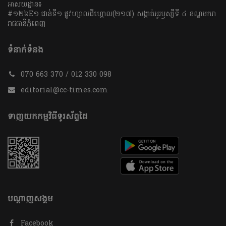
អាសយដ្ឋាន៖
#១២៦E១ ជាន់ទី១ ផ្លូវហ្សាលដឺហ្គោល(២១៧) សង្កាត់អូរឫស្សីទី ៤ ខណ្ឌមករា
រាជធានីភ្នំពេញ
ទំនាក់ទំនង
070 663 370 / 012 330 098
editorial@cc-times.com
ទាញយកកម្មវិធីទូរស័ព្ទដៃ
បណ្តាញសង្គម
Facebook