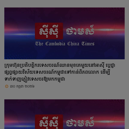
ក្រុមហ៊ុនប្រតិបត្តិករទេសចរណ៍ឈានមុខគេមួយនៅអាស៊ី ប្ដេជ្ញា
ផ្សព្វផ្សាយវិស័យទេសចរណ៍កម្ពុជាទៅកាន់ពិភពលោក ដើម្បី
ទាក់ទាញភ្ញៀវទេសចរឱ្យមកកម្ពុជា
៣០ កក្កដា ២០២៦