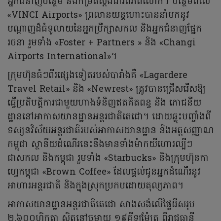
អ្នកជំនាញបន្ថែម និងកម្រិតស្តង់ដារពិភពលោក។ បន្ថែមពីលើ
«VINCI Airports» ព្រលានយន្តហោះបាននាំមកនូវ
បណ្តាញដ៏ធំទូលាយនៃអ្នកប្រឹក្សាសកល និងអ្នកជំនាញផ្នែក
រចនា រួមទាំង «Foster + Partners » និង «Changi
Airports International»។
ក្រុមហ៊ុនធំៗពីរផ្សេងទៀតរបស់បារាំងគឺ «Lagardere
Travel Retail» និង «Newrest» ត្រូវបានជ្រើសរើសឱ្យ
ធ្វើប្រតិបត្តិការជាមួយហាងទំនិញឥតគិតពន្ធ និង ភោជនីយ
ដ្ឋាននៅអាកាសយានដ្ឋានអន្តរជាតិតេជោ។ ដោយឆ្លុះបញ្ចាំងពី
ទស្សនវិស័យអន្តរជាតិរបស់អាកាសយានដ្ឋាន និងអត្តសញ្ញាណ
កម្ពុជា ស្ថានីយដំណើរនេះនឹងមានទាំងម៉ាកយីហោរល្បីៗ
ជាសកល និងកម្ពុជា រួមទាំង «Starbucks» និងក្រុមហ៊ុនកា
ហ្វេកម្ពុជា «Brown Coffee» ដែលផ្តល់ជូនអ្នកដំណើរនូវ
អាហារអន្តរជាតិ និងក្នុងស្រុកប្រកបដោយតុល្យភាព។
អាកាសយានដ្ឋានអន្តរជាតិតេជោ សាងសង់លើផ្ទៃដីសរុប
២,៦០០ហិកតា ស្ថិតនៅចម្ងាយ ១៩គីឡូម៉ែត្រ ពីរាជធានី