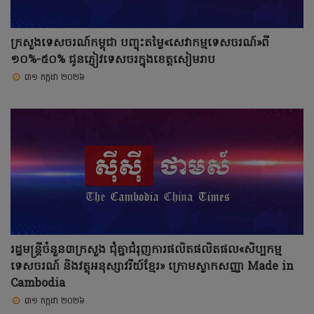
ក្រសួងទេសចរណ៍កម្ពុជា បញ្ចុះតម្លៃ«សេវាកម្មទេសចរណ៍»ពី
១០%-៥០% ជូនភ្ញៀវទេសចរក្នុងខេត្តសៀមរាប
៣១ កក្កដា ២០២៦
រដ្ឋមន្ត្រីចំនួន៣ក្រសួង ជុំគ្នាជំរុញការផលិតផលិតផល«សិប្បកម្ម
ទេសចរណ៍ និងវត្ថុអនុស្សាវរីយ៍ខ្មែរ» ក្រោមស្លាកសញ្ញា Made in
Cambodia
៣១ កក្កដា ២០២៦