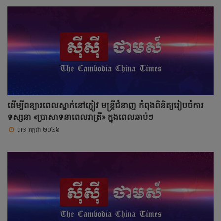
ដើម្បីពន្យារពេលស្នាក់នៅភ្ញៀវ មន្ត្រីជំនាញ កំពុងពិនិត្យរៀបចំការ
ទស្សនា «ប្រាសាទនាពេលរាត្រី» ក្នុងពេលឆាប់ៗ
៣១ កក្កដា ២០២៦