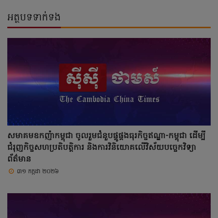
អត្ថបទទាក់ទង
សមាគមឧកញ៉ាកម្ពុជា ចូលរួមជំនួបផ្គូផ្គងធុរកិច្ចឥណ្ឌា-កម្ពុជា ដើម្បី
ជំរុញកិច្ចសហប្រតិបត្តិការ និងការវិនិយោគលើវិស័យបច្ចេកវិទ្យា
ព័ត៌មាន
៣១ កក្កដា ២០២៦