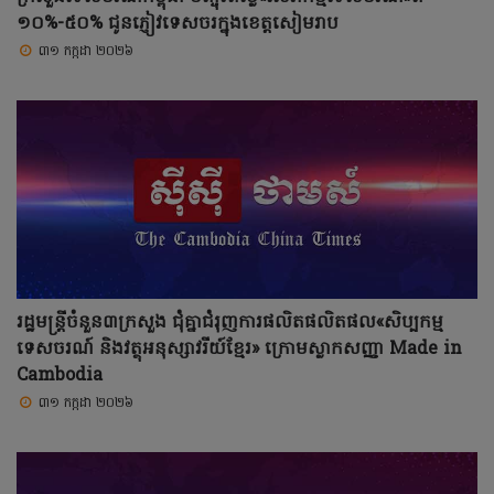
១០%-៥០% ជូនភ្ញៀវទេសចរក្នុងខេត្តសៀមរាប
៣១ កក្កដា ២០២៦
រដ្ឋមន្ត្រីចំនួន៣ក្រសួង ជុំគ្នាជំរុញការផលិតផលិតផល«សិប្បកម្ម
ទេសចរណ៍ និងវត្ថុអនុស្សាវរីយ៍ខ្មែរ» ក្រោមស្លាកសញ្ញា Made in
Cambodia
៣១ កក្កដា ២០២៦