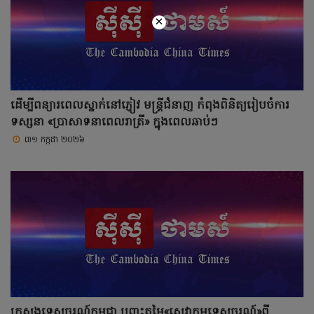
×
ដើម្បីពន្យារពេលស្នាក់នៅភ្ញៀវ មន្ត្រីជំនាញ កំពុងពិនិត្យរៀបចំការ
ទស្សនា «ប្រាសាទនាពេលរាត្រី» ក្នុងពេលឆាប់ៗ
៣១ កក្កដា ២០២៦
ក្រសួងទេសចរណ៍កម្ពុជា បញ្ចុះតម្លៃ«សេវាកម្មទេសចរណ៍»ពី