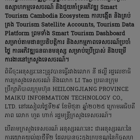
ឧស្សាហកម្មទេសចរណ៍ និងជួយគាំទ្រអភិវឌ្ឍ Smart
Tourism Cambodia Ecosystem ការបង្កើត និងគ្រប់
គ្រង Tourism Satellite Accounts, Tourism Data
Platform ព្រមទាំង Smart Tourism Dashboard
សម្រាប់តាមដានប្រតិបត្តិការ និងសកម្មភាពទេសចរណ៍ប្រចាំ
ថ្ងៃ ការអភិវឌ្ឍធនធានមនុស្ស សម្រាប់ប្រើប្រាស់ និងបម្រើ
ការងារនៅក្រសួងទេសចរណ៍។
ពិធីចុះអនុស្សរៈនេះត្រូវបានធ្វើរវាងលោក នី ផល្លី រដ្ឋលេខាធិ
ការក្រសួងទេសចរណ៍ និងលោក LI Tao ប្រធានក្រុម
ប្រឹក្សាភិបាលក្រុមហ៊ុន HEILONGJIANG PROVINCE
MAIKU INFORMATION TECHNOLOGY CO.,
LTD. នៅរសៀលថ្ងៃទី២៩ ខែមិថុនា ឆ្នាំ២០២៥ ក្រោមអធិបតី
ភាព លោក ហួត ហាក់ រដ្ឋមន្រ្តីក្រសួងទេសចរណ៍។
បើតាមក្រសួងទេសចរណ៍ អនុស្សរណៈនេះ ជាអនុស្សរណៈនៃ
ការយោគយល់គ្នាថ្មីទី២ ដែលបានចុះក្នុងក្របខណ្ឌនៃកិច្ចសហ