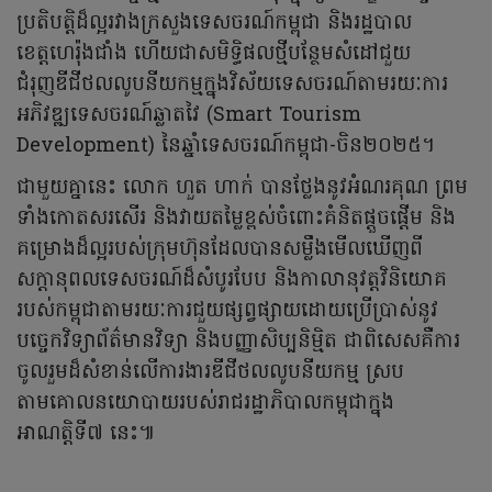
ប្រតិបត្តិដ៏ល្អរវាងក្រសួងទេសចរណ៍កម្ពុជា និងរដ្ឋបាល
ខេត្តហេរ៉ុងជាំង ហើយជាសមិទ្ធិផលថ្មីបន្ថែមសំដៅជួយ
ជំរុញឌីជីថលលូបនីយកម្មក្នុងវិស័យទេសចរណ៍តាមរយៈការ
អភិវឌ្ឍទេសចរណ៍ឆ្លាតវៃ (Smart Tourism
Development) នៃឆ្នាំទេសចរណ៍កម្ពុជា-ចិន២០២៥។
ជាមួយគ្នានេះ លោក ហួត ហាក់ បានថ្លែងនូវអំណរគុណ ព្រម
ទាំងកោតសរសើរ និងវាយតម្លៃខ្ពស់ចំពោះគំនិតផ្តួចផ្តើម និង
គម្រោងដ៏ល្អរបស់ក្រុមហ៊ុនដែលបានសម្លឹងមើលឃើញពី
សក្តានុពលទេសចរណ៍ដ៏សំបូរបែប និងកាលានុវត្តវិនិយោគ
របស់កម្ពុជាតាមរយៈការជួយផ្សព្វផ្សាយដោយប្រើប្រាស់នូវ
បច្ចេកវិទ្យាព័ត៌មានវិទ្យា និងបញ្ញាសិប្បនិម្មិត ជាពិសេសគឺការ
ចូលរួមដ៏សំខាន់លើការងារឌីជីថលលូបនីយកម្ម ស្រប
តាមគោលនយោបាយរបស់រាជរដ្ឋាភិបាលកម្ពុជាក្នុង
អាណត្តិទី៧ នេះ៕