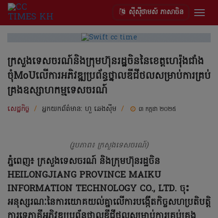
ស៊ីស៊ីថាមស៍ ភាសាចិន
Togg
navig
ក្រសួងទេសចរណ៍និងក្រុមហ៊ុនរដ្ឋចិននៃខេត្តហេរ៉ុងជាំង
ចុំMoUលើការអភិវឌ្ឍប្រព័ន្ធថ្នាលឌីជីថលសម្រាប់ការគ្រប់
គ្រងឧស្សាហកម្មទេសចរណ៍
សេដ្ឋកិច្ច
/
អ្នកយកព័ត៌មាន:
ហួ ឆេងស៊ីម
/
៣ កក្កដា ២០២៥
(រូបភាព៖ ក្រសួងទេសចរណ៍)
ភ្នំពេញ៖ ក្រសួងទេសចរណ៍ និងក្រុមហ៊ុនរដ្ឋចិន
HEILONGJIANG PROVINCE MAIKU
INFORMATION TECHNOLOGY CO., LTD. ចុះ
អនុស្សរណៈនៃការយោគយល់គ្នាលើការបង្កើតកិច្ចសហប្រតិបត្តិ
ការទ្វេភាគីអភិវឌ្ឍប្រព័ន្ធថ្នាលឌីជីថលសម្រាប់ការគ្រប់គ្រង