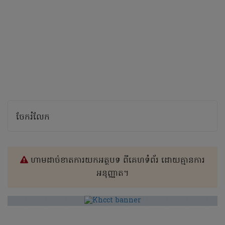
ចែករំលែក
ហាមដាច់ខាតការយកអត្ថបទ ពីគេហទំព័រ ដោយគ្មានការ
អនុញ្ញាត។