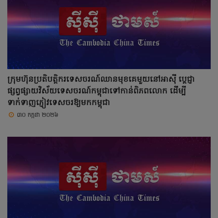
ក្រុមហ៊ុនប្រតិបត្តិករទេសចរណ៍ឈានមុខគេមួយនៅអាស៊ី ប្ដេជ្ញា
ផ្សព្វផ្សាយវិស័យទេសចរណ៍កម្ពុជាទៅកាន់ពិភពលោក ដើម្បី
ទាក់ទាញភ្ញៀវទេសចរឱ្យមកកម្ពុជា
៣០ កក្កដា ២០២៦