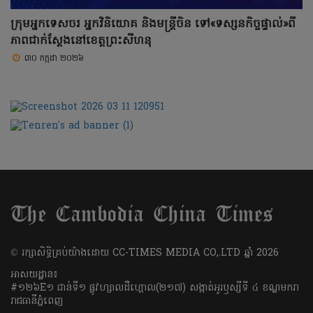
ក្រុមអ្នកទេសចរ អ្នកវិនិយោគ និងមន្ត្រីចិន ទៅ«ទស្សនកិច្ចផ្ទាល់»ពី
ភាពជាក់ស្តែងនៅខេត្តព្រះសីហនុ
៣០ កក្កដា ២០២៦
​© រក្សា​សិទ្ធិ​គ្រប់​យ៉ាង​ដោយ​ CC-TIMES MEDIA CO,.LTD ឆ្នាំ​ 2026
អាសយដ្ឋាន៖
#១២៦E១ ជាន់ទី១ ផ្លូវហ្សាលដឺហ្គោល(២១៧) សង្កាត់អូរឫស្សីទី ៤ ខណ្ឌមករា
រាជធានីភ្នំពេញ