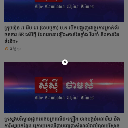
ក្រុមហ៊ុន អ អិម អេ (ខេមបូឌា) ម.ក បើកបង្ហាញជាផ្លូវការត្រាក់ទ័រ
ចនឌារ 5E ស៊េរីថ្មី ដែលរចនាឡើង«កាន់តែខ្លាំង រឹងមាំ និងកាន់តែ
ទំនើប»
3 ថ្ងៃ មុន
×
ក្រសួងបរិស្ថានផ្អាករោងចក្រផលិត«ក្បឿង ចានបង្គន់អនាម័យ និង
ការ៉ូ»មួយកន្លែង ក្រោយរកឃើញបញ្ចេញសំណល់រាវបំពុលបរិស្ថាន