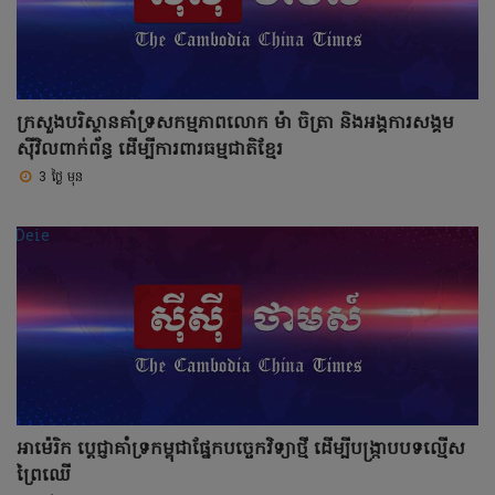
ក្រសួងបរិស្ថានគាំទ្រសកម្មភាពលោក ម៉ា ចិត្រា និងអង្គការសង្គម
ស៊ីវិលពាក់ព័ន្ធ ដើម្បីការពារធម្មជាតិខ្មែរ
3 ថ្ងៃ មុន
អាម៉េរិក ប្តេជ្ញាគាំទ្រកម្ពុជាផ្នែកបច្ចេកវិទ្យាថ្មី ដើម្បីបង្រ្កាបបទល្មើស
ព្រៃឈើ