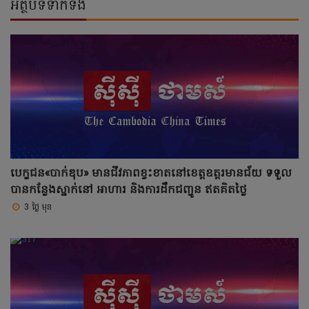
អត្ថបទទាក់ទង
បេក្ខជន«បាក់ឌុប» មានជីវភាពខ្វះខាតនៅខេត្តឧត្តរមានជ័យ ទទួល
បានកន្លែងស្នាក់នៅ អាហារ និងការដឹកជញ្ជូន ឥតគិតថ្លៃ
3 ថ្ងៃ មុន