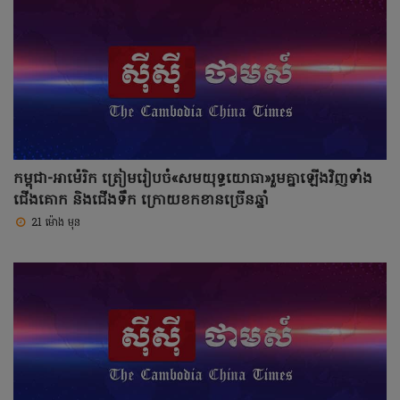
កម្ពុជា-អាម៉េរិក ត្រៀមរៀបចំ«សមយុទ្ធ​យោធា»រួមគ្នាឡើងវិញទាំង
ជើងគោក និងជើងទឹក ក្រោយខកខានច្រើនឆ្នាំ
21 ម៉ោង មុន