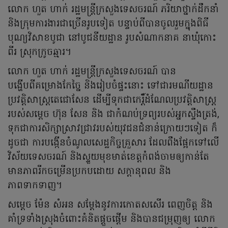
លោក ហួត ហាក់ រដ្ឋមន្ត្រីក្រសួងទេសចរណ៍ ភរិយាថ្នាក់ដឹកនាំ
និងក្រុមការងារជាច្រើនរូបទៀត បន្ទាប់ពីបានចូលរួមក្នុងពិធី
បុណ្យវិសាខបូជា នៅបូជនីយដ្ឋាន រូបសំណាកនាគ នាឃុំកោះ
ពីរ ស្រុកក្រូចឆ្មារ។
លោក ហួត ហាក់ រដ្ឋមន្ត្រីក្រសួងទេសចរណ៍ បាន
បង្ហើបពីគម្រោងកែច្នៃ និងរៀបចំផ្ទះនោះ ទៅជារមណីយដ្ឋាន
ប្រវត្តិសាស្ត្រតេជោសែន ដើម្បីទុកជាកេរ្តិ៍ដំណែលប្រវត្តិសាស្ត្រ
របស់សម្តេច ហ៊ុន សែន និង ជាកំណប់ទ្រព្យរបស់អ្នកស្ទឹងត្រង់,
ទុកជាការសិក្សាស្រាវជ្រាវរបស់យុវជនជំនាន់ក្រោយៗទៀត ក៏
ដូចជា ការបង្កើនចំណូលសេដ្ឋកិច្ចគ្រួសារ ដែលពឹងផ្អែកទៅលើ
វិស័យទេសចរណ៍ និងស្ទួយមុខមាត់ខេត្តកំពង់ចាមឲ្យកាន់តែ
មានភាពរីកចម្រើនប្រកបដោយ សក្តានុពល និង
ភាពទាកទាញ។
សម្ដេច ម៉ែន សំអន សម្តែងនូវការកោតសសើរ ពេញចិត្ត និង
គាំទ្រទាំងស្រុងចំពោះគំនិតផ្តួចផ្តើម និងបានជម្រុញឲ្យ លោក