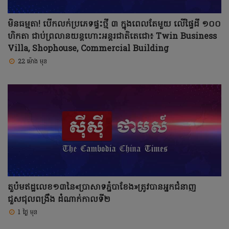
មិនធម្មតា! បើកលក់ប្រភេទផ្ទះថ្មី ៣ ក្នុងពេលតែមួយ លើផ្ទៃដី ១០០
ហិកតា ជាប់ព្រលានយន្តហោះអន្តរជាតិតេជោ៖ Twin Business
Villa, Shophouse, Commercial Building
22 ម៉ោង មុន
តួប៉មឥដ្ឋលេខ១៣នៃ«ប្រាសាទភ្នំបាខែង»ត្រូវបានអ្នកជំនាញ
ជួសជុលពង្រឹង ដំណាក់កាលទី២
1 ថ្ងៃ មុន