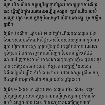
ម្តេច ម៉ែន សំអន ឧត្តមប្រឹក្សាផ្ទាល់ព្រះមហាក្សត្រ។ការគាំទ្រ
នេះ ធ្វើឡើងក្នុងពេលបានអញ្ជើញទស្សនា ផ្ទះកំណើត របស់
សម្ដេច ហ៊ុន សែន ក្នុងភូមិពាមក្រៅ ឃុំពាមកោះស្នា ស្រុកស្ទឹង
ត្រង់។
ថ្ងៃទី៥ ខែសីហា ឆ្នាំ១៩៥២ ជាថ្ងៃកំណើតរបស់សម្តេច ហ៊ុន
សែន។សម្តេចកើតនៅលើផ្ទះចាស់បែបសម័យបុរាណ ភូមិពាម
ក្រៅ ឃុំពាមកោះស្នា ស្រុកស្ទឹងត្រង់ ខេត្តកំពង់ចាម ដែលជា
ភូមិស្រុកជាប់ដងទន្លេ។កាលពីអំឡុង ខែមករា ឆ្នាំ១៩៨៨
ដោយឃើញថាផ្ទះចាស់ មានសភាពទ្រុឌទ្រោមខ្លាំង ផ្ទះនេះត្រូវ
បាន រុះរើផ្ទះចាស់នោះចេញ ជំនួសដោយផ្ទះថ្មី ដែលសង់
អំពីឈើប្រក់ក្បឿង ទំហំ ៦ម×១៤ម ដែលមានអ្នកស្រី សុន ជូ
និងស្វាមី ជាអ្នកមើលថែទាំរហូតដល់សព្វថ្ងៃនេះ។
ថ្ងៃទី១១ ខែឧសភា ឆ្នាំ២០២៥ សម្ដេច ម៉ែន សំអន ឧត្តម
ប្រឹក្សាផ្ទាល់ព្រះមហាក្សត្រ បានអញ្ជើញទស្សនា ផ្ទះកំណើត
របស់ សម្ដេច ហ៊ុន សែន ក៏មានវត្តមានអញ្ជើញចូលរួមពី