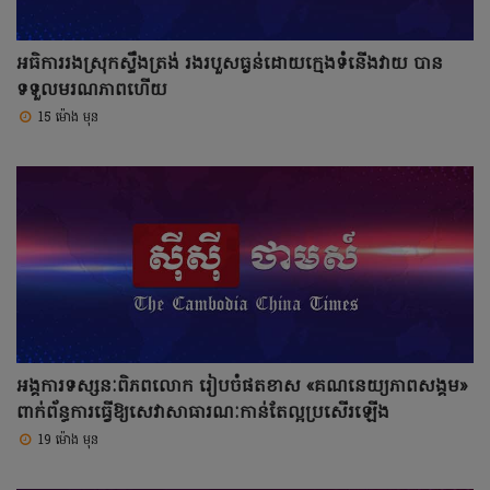
អធិការរងស្រុកស្ទឹងត្រង់ រងរបួសធ្ងន់ដោយក្មេងទំនើងវាយ បាន
ទទួលមរណភាពហើយ
15 ម៉ោង មុន
អង្គការទស្សនៈពិភពលោក រៀបចំផតខាស «គណនេយ្យភាពសង្គម»
ពាក់ព័ន្ធការធ្វើឱ្យសេវាសាធារណៈកាន់តែល្អប្រសើរឡើង
19 ម៉ោង មុន