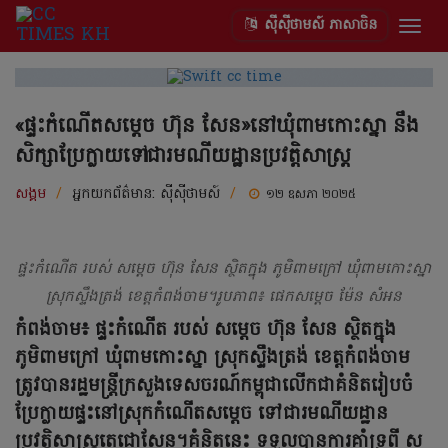
ស៊ីស៊ីថាមស៍ ភាសាចិន
Togg
navig
«ផ្ទះកំណើតសម្តេច ហ៊ុន សែន»នៅឃុំពាមកោះស្នា នឹង
សិក្សាប្រែក្លាយទៅជារមណីយដ្ឋានប្រវត្តិសាស្ត្រ
សង្គម
/
អ្នកយកព័ត៌មាន:
ស៊ីស៊ីថាមស៍
/
១២ ឧសភា ២០២៥
ផ្ទះកំណើត របស់ សម្ដេច ហ៊ុន សែន ស្ថិតក្នុង ភូមិពាមក្រៅ ឃុំពាមកោះស្នា
ស្រុកស្ទឹងត្រង់ ខេត្តកំពង់ចាម។រូបភាព៖ ផេកសម្ដេច ម៉ែន សំអន
កំពង់ចាម៖ ផ្ទះកំណើត របស់ សម្ដេច ហ៊ុន សែន ស្ថិតក្នុង
ភូមិពាមក្រៅ ឃុំពាមកោះស្នា ស្រុកស្ទឹងត្រង់ ខេត្តកំពង់ចាម
ត្រូវបានរដ្ឋមន្ត្រីក្រសួងទេសចរណ៍កម្ពុជាលើកជាគំនិតរៀបចំ
ប្រែក្លាយផ្ទះនៅស្រុកកំណើតសម្តេច ទៅជារមណីយដ្ឋាន
ប្រវត្តិសាស្ត្រតេជោសែន។គំនិតនេះ ទទួលបានការគាំទ្រពី ស