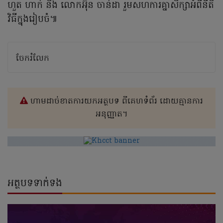
ហួត ហាក់ និង លោកអ៊ុន ចាន់ដា រួមសហការគ្នាសិក្សាអំពីនីតិ
វិធីក្នុងរៀបចំ៕
ចែករំលែក
ហាមដាច់ខាតការយកអត្ថបទ ពីគេហទំព័រ ដោយគ្មានការ
អនុញ្ញាត។
អត្ថបទទាក់ទង