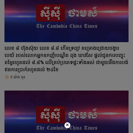
លេខ ៨ ហ៊ុងស៊ុយ លេខ ៨.៨ កើនទ្រព្យ! គម្រោងជ្រោយចង្វារ
បេយ៍ របស់លោកអ្នកឧកញ៉ាបណ្ឌិត ពុង ឃាវសែ ផ្តល់ជូនការបញ្ចុះ
តម្លៃរហូតដល់ ៨.៨% លើគ្រប់ប្រភេទផ្ទះទាំងអស់ ជាមួយនឹងការបង់
ឥតការប្រាក់់រហូតដល់ ២៤ខែ
5 ម៉ោង មុន
×