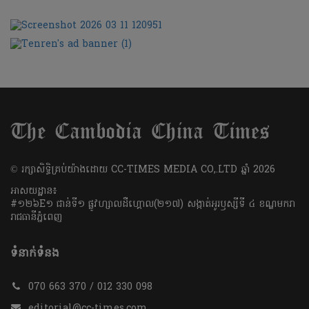
​© រក្សា​សិទ្ធិ​គ្រប់​យ៉ាង​ដោយ​ CC-TIMES MEDIA CO,.LTD ឆ្នាំ​ 2026
អាសយដ្ឋាន៖
#១២៦E១ ជាន់ទី១ ផ្លូវហ្សាលដឺហ្គោល(២១៧) សង្កាត់អូរឫស្សីទី ៤ ខណ្ឌមករា
រាជធានីភ្នំពេញ
ទំនាក់ទំនង
070 663 370 / 012 330 098
editorial@cc-times.com