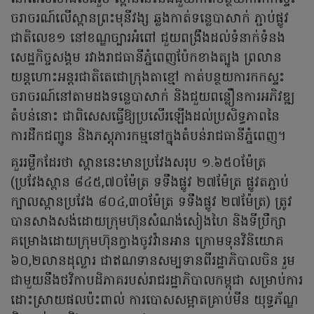
ចរាចរណ៍លើស្ពានព្រះមុនីវង្ស ឆ្លងកាត់ទន្លេបាសាក់ ភ្ជាប់ផ្លូវ
ជាតិលេខ១ នៅខណ្ឌច្បារអំពៅ ជួយពង្រឹងដល់ទំនាក់ទំនង
សេដ្ឋកិច្ចសង្គម រវាងរាជធានីភ្នំពេញប៉ែកខាងត្បូង ព្រលាន
យន្តហោះអន្តរជាតិតេជោក្រុងតាខ្មៅ កាត់បន្ថយការកកស្ទះ
ចរាចរណ៍នៅតាមដងទន្លេបាសាក់ និងជួយពន្លឿនការអភិវឌ្ឍ
តំបន់នោះ ជាពិសេសធ្វើឱ្យប្រសើរឡើងដល់ប្រសិទ្ធភាពនៃ
ការដឹកជញ្ជូន និងភស្តុភារកម្មនៅក្នុងតំបន់រាជធានីភ្នំពេញ។
គួររម្លឹកដែរថា ស្ពាននេះមានប្រវែងសរុប ១.៦៥០ម៉ែត្រ
(ប្រវែងស្ពាន ៨៤៥,៧០ម៉ែត្រ ទទឹងផ្លូវ ២៧ម៉ែត្រ ផ្លូវតភ្ជាប់
ក្បាលស្ពានប្រវែង ៨០៤,៣០ម៉ែត្រ ទទឹងផ្លូវ ២៧ម៉ែត្រ) ត្រូវ
បានសាងសង់ដោយក្រុមហ៊ុនសំណង់សៀងហៃ និងទីប្រឹក្សា
គម្រោងដោយក្រុមហ៊ុនក្វាងចូវវ៉ានអាន ក្រោមទុនវិនិយោគ
៦០,២លានដុល្លារ ជាឥណទានសម្បទានពីរដ្ឋាភិបាលចិន រួម
ជាមួយនឹងថវិកាបដិភាគរបស់រាជរដ្ឋាភិបាលកម្ពុជា សម្រាប់ការ
ដោះស្រាយផលប៉ះពាល់ ការបោសសម្អាតគ្រាប់មីន យុទ្ធភ័ណ្ឌ