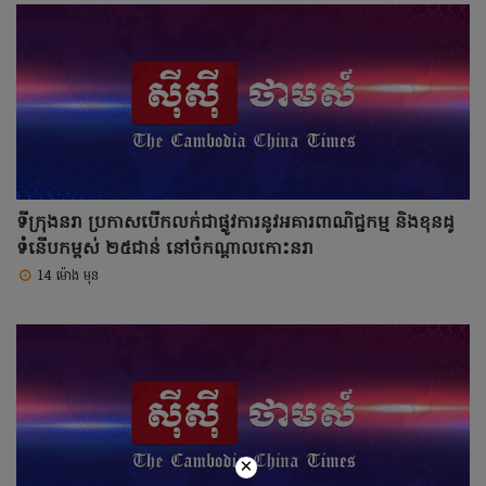
ទីក្រុងនរា ប្រកាសបើកលក់ជាផ្លូវការនូវអគារពាណិជ្ជកម្ម និងខុនដូ
ទំនើបកម្ពស់ ២៥ជាន់ នៅចំកណ្តាលកោះនរា
14 ម៉ោង មុន
×