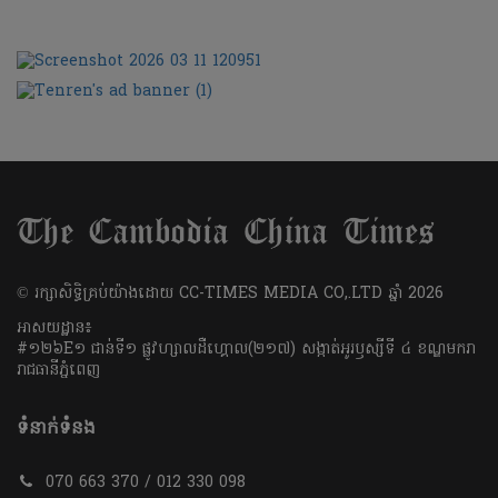
​© រក្សា​សិទ្ធិ​គ្រប់​យ៉ាង​ដោយ​ CC-TIMES MEDIA CO,.LTD ឆ្នាំ​ 2026
អាសយដ្ឋាន៖
#១២៦E១ ជាន់ទី១ ផ្លូវហ្សាលដឺហ្គោល(២១៧) សង្កាត់អូរឫស្សីទី ៤ ខណ្ឌមករា
រាជធានីភ្នំពេញ
ទំនាក់ទំនង
070 663 370 / 012 330 098