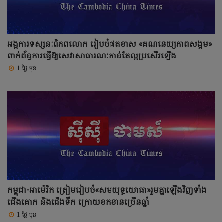
អង្គការទស្សនៈពិភពលោក រៀបចំផតខាស «គណនេយ្យភាពសង្គម»
ពាក់ព័ន្ធការធ្វើឱ្យសេវាសាធារណៈកាន់តែល្អប្រសើរឡើង
1 ថ្ងៃ មុន
កម្ពុជា-អាម៉េរិក ត្រៀមរៀបចំ«សមយុទ្ធ​យោធា»រួមគ្នាឡើងវិញទាំង
ជើងគោក និងជើងទឹក ក្រោយខកខានច្រើនឆ្នាំ
1 ថ្ងៃ មុន