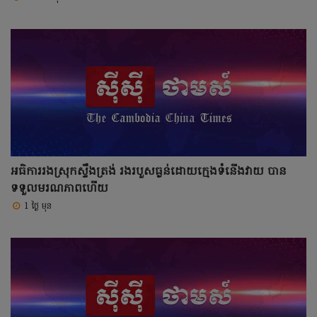
អធិការរងស្រុកស្ទឹងត្រង់ រងរបួសធ្ងន់ដោយក្មេងទំនើងវាយ បាន
ទទួលមរណភាពហើយ
1 ថ្ងៃ មុន