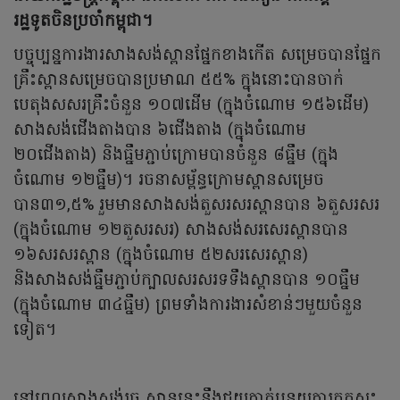
រដ្ឋទូតចិនប្រចាំកម្ពុជា។
បច្ចុប្បន្នការងារសាងសង់ស្ពានផ្នែកខាងកើត សម្រេចបានផ្នែក
គ្រឹះស្ពានសម្រេចបានប្រមាណ ៥៥% ក្នុងនោះបានចាក់
បេតុងសសរគ្រឹះចំនួន ១០៧ដើម (ក្នុងចំណោម ១៥៦ដើម)
សាងសង់ជើងតាងបាន ៦ជើងតាង (ក្នុងចំណោម
២០ជើងតាង) និងធ្នឹមភ្ជាប់ក្រោមបានចំនួន ៨ធ្នឹម (ក្នុង
ចំណោម ១២ធ្នឹម)។ រចនាសម្ព័ន្ធក្រោមស្ពានសម្រេច
បាន៣១,៥% រួមមានសាងសង់តួសរសរស្ពានបាន ៦តួសរសរ
(ក្នុងចំណោម ១២តួសរសរ) សាងសង់សរសេរស្ពានបាន
១៦សរសរស្ពាន (ក្នុងចំណោម ៥២សរសេរស្ពាន)
និងសាងសង់ធ្នឹមភ្ជាប់ក្បាលសរសរទទឹងស្ពានបាន ១០ធ្នឹម
(ក្នុងចំណោម ៣៤ធ្នឹម) ព្រមទាំងការងារសំខាន់ៗមួយចំនួន
ទៀត។
នៅពេលសាងសង់រួច ស្ពាននេះនឹងជួយកាត់បន្ថយការកកស្ទះ