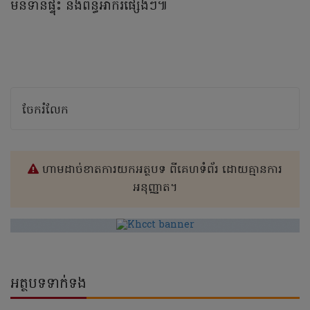
មិនទាន់ផ្ទុះ និងពន្ធអាករផ្សេងៗ៕
ចែករំលែក
ហាមដាច់ខាតការយកអត្ថបទ ពីគេហទំព័រ ដោយគ្មានការ
អនុញ្ញាត។
អត្ថបទទាក់ទង