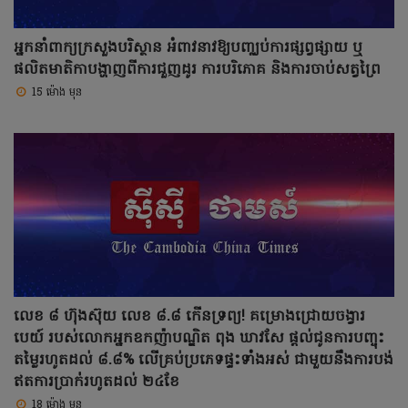
អ្នកនាំពាក្យក្រសួងបរិស្ថាន អំពាវនាវឱ្យបញ្ឈប់ការផ្សព្វផ្សាយ ឬ
ផលិតមាតិកាបង្ហាញពីការជួញដូរ ការបរិភោគ និងការចាប់សត្វព្រៃ
15 ម៉ោង មុន
លេខ ៨ ហ៊ុងស៊ុយ លេខ ៨.៨ កើនទ្រព្យ! គម្រោងជ្រោយចង្វារ
បេយ៍ របស់លោកអ្នកឧកញ៉ាបណ្ឌិត ពុង ឃាវសែ ផ្តល់ជូនការបញ្ចុះ
តម្លៃរហូតដល់ ៨.៨% លើគ្រប់ប្រភេទផ្ទះទាំងអស់ ជាមួយនឹងការបង់
ឥតការប្រាក់់រហូតដល់ ២៤ខែ
18 ម៉ោង មុន