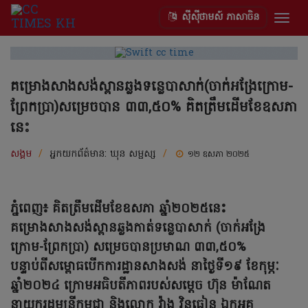
ស៊ីស៊ីថាមស៍ ភាសាចិន
Togg
navig
គម្រោងសាងសង់ស្ពានឆ្លងទន្លេបាសាក់(ចាក់អង្រែក្រោម-
ព្រែកប្រា)សម្រេចបាន ៣៣,៥០% គិតត្រឹមដើមខែឧសភា
នេះ
សង្គម
/
អ្នកយកព័ត៌មាន:
ឃុន សម្ផស្ស
/
១២ ឧសភា ២០២៥
ភ្នំពេញ៖ គិតត្រឹមដើមខែឧសភា ឆ្នាំ២០២៥នេះ
គម្រោងសាងសង់ស្ពានឆ្លងកាត់ទន្លេបាសាក់ (ចាក់អង្រែ
ក្រោម-ព្រែកប្រា) សម្រេចបានប្រមាណ ៣៣,៥០%
បន្ទាប់ពីសម្ពោធបើកការដ្ឋានសាងសង់ នាថ្ងៃទី១៩ ខែកុម្ភៈ
ឆ្នាំ២០២៤ ក្រោមអធិបតីភាពរបស់សម្តេច ហ៊ុន ម៉ាណែត
នាយករដ្ឋមន្ត្រីកម្ពុជា និងលោក វ៉ាង វិនធៀន ឯកអគ្គ