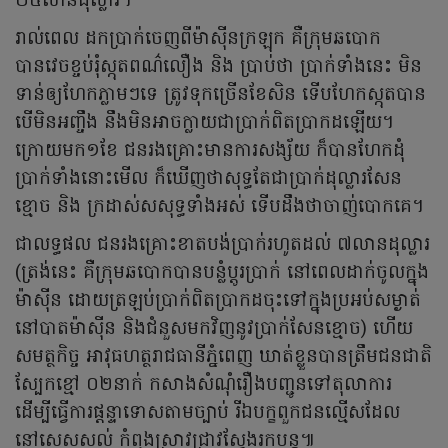
២៥លានដុល្លារ។
រាល់ពេល ដកប្រាក់ចេញពីម៉ាស៊ីនក្រឡុក គឺក្រុមឆបោក
បានវេចខ្ចប់រុំស្កុតពណ៌លឿង និង ប្រាប់ថា ប្រាក់ទាំងនេះ មិន
ទាន់ឲ្យហែកភ្លាមៗទេ ត្រូវទុកច្រើនខែសិន ទើបហែកស្កុតបាន
បើមិនអញ្ចឹង នឹងមិនអាចក្លាយជាប្រាក់ពិតប្រាកដឡើយ។
ក្រោយមក១ខែ ជនរងគ្រោះមានការសង្ស័យ ក៏បានហែកដុំ
ប្រាក់ទាំងនោះមើល ក៏ឃើញថាសុទ្ធតែជាប្រាក់ដុល្លារសែន
ខ្មោច និង ក្រដាស់សសុទ្ធទាំងអស់ ទើបដឹងថាចាញ់បោកគេ។
ជាលទ្ធផល ជនរងគ្រោះខាតបង់ប្រាក់រហូតដល់ ៧លានដុល្លារ
(ត្រង់នេះ គឺក្រុមឆបោកបានបន្លំប្តូរប្រាក់ នៅពេលដាក់ចូលក្នុង
ម៉ាស៊ីន ដោយត្រឡប់ប្រាក់ពិតប្រាកដចុះទៅក្នុងប្រអប់សម្ងាត់
នៅបាតម៉ាស៊ីន និងជំនួសមកវិញនូវប្រាក់សែនខ្មោច) ហើយ
សមត្ថកិច្ច អាវុធហត្ថរាជធានីភ្នំពេញ ឃាត់ខ្លួនបានត្រឹមជនជាតិ
ស្បែកខ្មៅ ០២នាក់ កសាងសំណុំរឿងបញ្ជូនទៅតុលាការ
ដើម្បីធ្វើការផ្តន្ទាទោសតាមច្បាប់ រីឯបក្ខពួកជនល្មើសដែល
នៅសេសសល់ កំពុងស្រាវជ្រាវស្វែងរកបន្ត៕