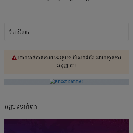
ចែករំលែក
ហាមដាច់ខាតការយកអត្ថបទ ពីគេហទំព័រ ដោយគ្មានការ
អនុញ្ញាត។
អត្ថបទទាក់ទង