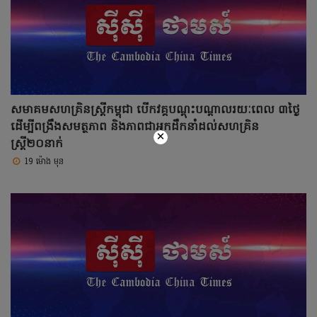
សមាគមសហគ្រិនស្ត្រីកម្ពុជា បើកវគ្គបណ្តុះបណ្តាលរយៈពេល ៣ថ្ងៃ
ដើម្បីពង្រឹងសមត្ថភាព និងភាពជាអ្នកដឹកនាំដល់សហគ្រិន
×
ស្ត្រី២០នាក់
19 ម៉ោង មុន