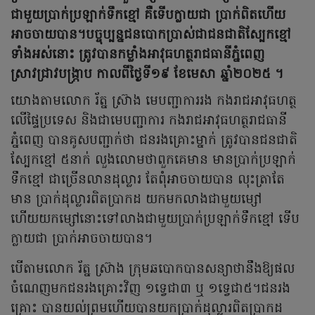
ជាមួយប្រាក់ប្រឡាក់ទឹកខ្មៅ គឺទើបក្លាយជា ប្រាក់ពិតហើយ
អាចចាយបាន។បច្ចុប្បន្នជនបោកប្រាស់ជាជនជាតិស្បែកខ្មៅ
ទាំងអស់នោះ ត្រូវបានកម្លាំងអាវុធ​ហត្ថ​រាជ​ធានី​ភ្នំពេញ​
ស្រាវជ្រាវបង្ក្រាប កាលពីថ្ងៃទី១៩ ខែមេសា ឆ្នាំ២០២៥ ។
យោងតាមលោក រ័ត្ន ស្រ៊ាង មេបញ្ជាការរង កងរាជ​អាវុធ​ហត្ថ​
លើ​ផ្ទៃ​ប្រទេស និងជាមេបញ្ជាការ កងរាជអាវុធហត្ថរាជធានី
ភ្នំពេញ បានគូសបញ្ជាក់ថា ជនរងគ្រោះម្នាក់ ត្រូវបានជនជាតិ
ស្បែកខ្មៅ ៥នាក់ លួងលោមថាពួកគេមាន មានប្រាក់ប្រឡាក់
ទឹកខ្មៅ ជាច្រើនលានដុល្លារ តែពុំអាចចាយបាន លុះត្រាតែ
មាន ប្រាក់ដុល្លារពិតប្រាកដ យកមកលាងជាមួយម្សៅ
ហើយយកម្សៅនោះទៅលាងជាមួយប្រាក់ប្រឡាក់ទឹកខ្មៅ ទើប
ក្លាយជា ប្រាក់អាចចាយបាន។
បើតាមលោក រ័ត្ន ស្រ៊ាង ក្រុមឆបោកបានសន្យាថានឹងឱ្យផល
ចំណេញមកជនរងគ្រោះវិញ ១ទ្វេជា៣ ឬ ១ទ្វេជា៥។ជនរង
គ្រោះ បានយល់ព្រមហើយបានយកប្រាក់ដុល្លារពិតប្រាកដ