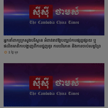
អ្នកនាំពាក្យក្រសួងបរិស្ថាន អំពាវនាវឱ្យបញ្ឈប់ការផ្សព្វផ្សាយ ឬ
ផលិតមាតិកាបង្ហាញពីការជួញដូរ ការបរិភោគ និងការចាប់សត្វព្រៃ
2 ថ្ងៃ មុន