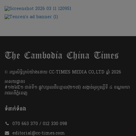
​© រក្សា​សិទ្ធិ​គ្រប់​យ៉ាង​ដោយ​ CC-TIMES MEDIA CO,.LTD ឆ្នាំ​ 2026
អាសយដ្ឋាន៖
#១២៦E១ ជាន់ទី១ ផ្លូវហ្សាលដឺហ្គោល(២១៧) សង្កាត់អូរឫស្សីទី ៤ ខណ្ឌមករា
រាជធានីភ្នំពេញ
ទំនាក់ទំនង
070 663 370 / 012 330 098
editorial@cc-times.com