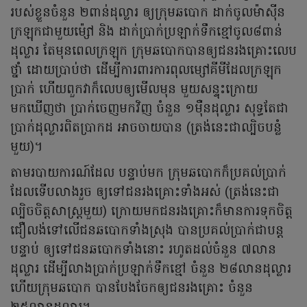
របស់ខ្លួនចំនួន ២ពាន់ដុល្លារ ឲ្យក្រុមឆបោក ដាក់ចូលម៉ាស៊ីន
ក្រឡុកជាមួយម៉្សៅ និង ដាក់ប្រាក់ប្រឡាក់ទឹកខ្មៅចូល៨ពាន់
ដុល្លារ តែមុនពេលក្រឡុក ក្រុមឆបោកបានឲ្យជនរងគ្រោះលេប
ថ្នាំ ដោយប្រាប់ថា ដើម្បីការពារការពុលម្សៅគីមីដែលក្រឡុក
ប្រាក់ ហើយពួកវាក៏លេបឲ្យមើលមុន មួយសន្ទុះក្រោយ
មកឃើញថា ប្រាក់ចេញមកវិញ ចំនួន ១ម៉ឺនដុល្លារ សុទ្ធតែជា
ប្រាក់ដុល្លារពិតប្រាកដ អាចចាយបាន (ត្រង់នេះជាល្បិចបន្លំ
មួយ)។
តាមរបាយការណ៍ដែល បន្ទាប់មក ក្រុមឆបោកក៏ប្រគល់ប្រាក់
ដែលទើបលាងរួច ឲ្យទៅជនរងគ្រោះទាំងអស់ (ត្រង់នេះជា
ល្បិចចិត្តសាស្ត្រមួយ) ក្រោយមកជនរងគ្រោះក៏មានការទុកចិត្ត
ជឿលង់ទៅលើជនឆបោកទាំងស្រុង បានប្រគល់ប្រាក់ជាបន្ត
បន្ទាប់ ឲ្យទៅជនឆបោកទាំងនោះ រហូតដល់ចំនួន ៧លាន
ដុល្លារ ដើម្បីលាងប្រាក់ប្រឡាក់ទឹកខ្មៅ ចំនួន ២៨លានដុល្លារ
ហើយក្រុមឆបោក បានបែងចែកឲ្យជនរងគ្រោះ ចំនួន