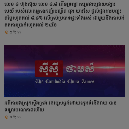
លេខ ៨ ហ៊ុងស៊ុយ លេខ ៨.៨ កើនទ្រព្យ! គម្រោងជ្រោយចង្វារ
បេយ៍ របស់លោកអ្នកឧកញ៉ាបណ្ឌិត ពុង ឃាវសែ ផ្តល់ជូនការបញ្ចុះ
តម្លៃរហូតដល់ ៨.៨% លើគ្រប់ប្រភេទផ្ទះទាំងអស់ ជាមួយនឹងការបង់
ឥតការប្រាក់់រហូតដល់ ២៤ខែ
2 ថ្ងៃ មុន
អធិការរងស្រុកស្ទឹងត្រង់ រងរបួសធ្ងន់ដោយក្មេងទំនើងវាយ បាន
ទទួលមរណភាពហើយ
3 ថ្ងៃ មុន