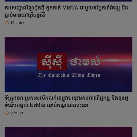
ការសម្ពោធវីឡាម៉ូតថ្មី កូនកាត់ VISTA ជាមួយតម្លៃកាន់តែល្អ មិន
ធ្លាប់មាននៅបុរីចន្ទគីរី
19 ម៉ោង មុន
ទីក្រុងនរា ប្រកាសបើកលក់ជាផ្លូវការនូវអគារពាណិជ្ជកម្ម និងខុនដូ
ទំនើបកម្ពស់ ២៥ជាន់ នៅចំកណ្តាលកោះនរា
2 ថ្ងៃ មុន