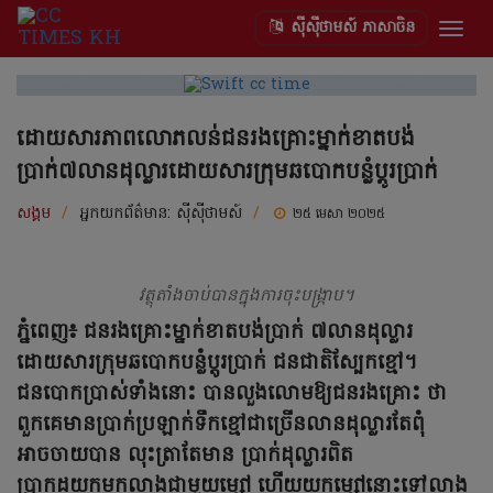
ស៊ីស៊ីថាមស៍ ភាសាចិន
Togg
navig
ដោយសារភាពលោភលន់ជនរងគ្រោះម្នាក់ខាតបង់
ប្រាក់៧លានដុល្លារដោយសារក្រុមឆបោកបន្លំប្តូរប្រាក់
សង្គម
/
អ្នកយកព័ត៌មាន:
ស៊ីស៊ីថាមស៍
/
២៥ មេសា ២០២៥
វត្ថុតាំងចាប់បានក្នុងការចុះបង្ក្រាប។
ភ្នំពេញ៖ ជនរងគ្រោះម្នាក់ខាតបង់ប្រាក់ ៧លានដុល្លារ
ដោយសារក្រុមឆបោកបន្លំប្តូរប្រាក់ ជនជាតិស្បែកខ្មៅ។
ជនបោកប្រាស់ទាំងនោះ បានលួងលោមឱ្យជនរងគ្រោះ ថា
ពួកគេមានប្រាក់ប្រឡាក់ទឹកខ្មៅជាច្រើនលានដុល្លារតែពុំ
អាចចាយបាន លុះត្រាតែមាន ប្រាក់ដុល្លារពិត
ប្រាកដយកមកលាងជាមួយម្សៅ ហើយយកម្សៅនោះទៅលាង