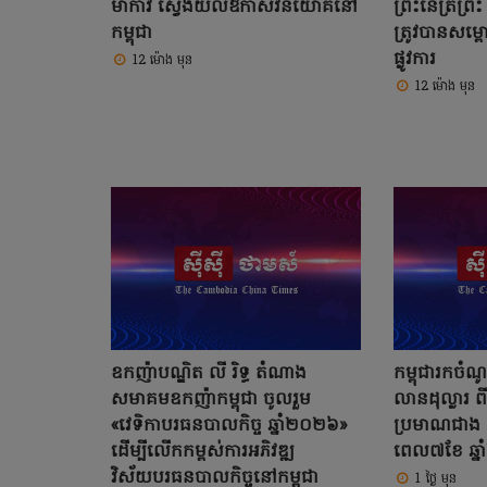
ម៉ាកាវ ស្វែងយល់ឱកាសវិនិយោគនៅ
ព្រះនេត្រព្រ
កម្ពុជា
ត្រូវបានសម្ពោ
ផ្លូវការ
12 ម៉ោង មុន
12 ម៉ោង មុន
ឧកញ៉ាបណ្ឌិត លី រិទ្ធ តំណាង
កម្ពុជារកច
សមាគមឧកញ៉ាកម្ពុជា ចូលរួម
លានដុល្លារ ព
«វេទិកាបរធនបាលកិច្ច ឆ្នាំ២០២៦»
ប្រមាណជាង 
ដើម្បីលើកកម្ពស់ការអភិវឌ្ឍ
ពេល៧ខែ ឆ្ន
វិស័យបរធនបាលកិច្ចនៅកម្ពុជា
1 ថ្ងៃ មុន