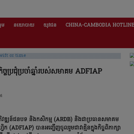
គម
នយោបាយ
យុវជន
CHINA-CAMBODIA HOTLIN
ច្ចប្រជុំប្រចាំឆ្នាំរបស់សមាគម ADFIAP
២៥
ារអភិវឌ្ឍន៍ជនបទ និងកសិកម្ម (ARDB) និងជាប្រធានសមាគម
ាស៊ីហ្វិក (ADFIAP) បានអញ្ជើញចូលរួមជាវាគ្មិនក្នុងកិច្ចពិភាក្សា