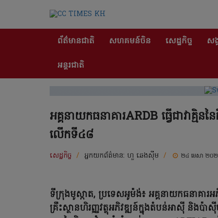
ព័ត៌មានជាតិ
សហគមន៍ចិន
សេដ្ឋកិច្ច
សង្
អន្តរជាតិ
អគ្គនាយកធនាគារARDB ធ្វើជាវាគ្មិននៃកិ
លើកទី៤៨
សេដ្ឋកិច្ច
/
អ្នកយកព័ត៌មាន:
ហួ ឆេងស៊ីម
/
២៤ មេសា ២០
ទីក្រុងមូស្កាត, ប្រទេសអូម៉ង់៖ អគ្គនាយកធនាគ
គ្រឹះស្ថានហិរញ្ញវត្ថុអភិវឌ្ឍន៍ក្នុងតំបន់អាស៊ី និងប៉