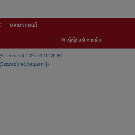
E
បទយកការណ៍
ស៊ីស៊ីថាមស៍ ភាសាចិន