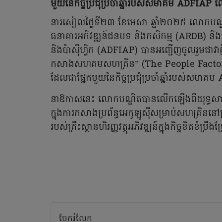
មួយនៃកិច្ចប្រជុំប្រចាំឆ្នាំរបស់សមាគម ADFIAP ល
នារសៀលថ្ងៃទី២៣ ខែមេសា ឆ្នាំ២០២៥ លោកបណ្ឌិត
ធនាគារអភិវឌ្ឍន៍ជនបទ និងកសិកម្ម (ARDB) និងជាប្
និងប៉ាស៊ីហ្វិក (ADFIAP) បានអញ្ជើញចូលរួមជាវាគ្ម
កសាងសហគមសហគ្រិន” (The People Factor
ដែលជាផ្នែកមួយនៃកិច្ចប្រជុំប្រចាំឆ្នាំរបស់សមា
នាឱកាសនេះ លោកបណ្ឌិតបានលើកឡើងពីយុទ្ធសាស្រ
ក្នុងការកសាងប្រព័ន្ធអេកូឡូស៊ីសម្រាប់សហគ្រិននៅប
របស់គ្រឹះស្ថានហិរញ្ញវត្ថុអភិវឌ្ឍន៍ក្នុងកិច្ចខិតខំប្រ
ចែករំលែក