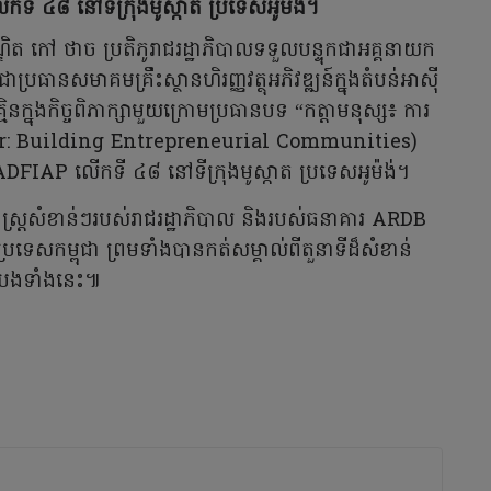
ើកទី ៤៨ នៅទីក្រុងមូស្កាត ប្រទេសអូម៉ង់។
 កៅ ថាច ប្រតិភូរាជរដ្ឋាភិបាលទទួលបន្ទុកជាអគ្គនាយក
រធានសមាគមគ្រឹះស្ថានហិរញ្ញវត្ថុអភិវឌ្ឍន៍ក្នុងតំបន់អាស៊ី
ិនក្នុងកិច្ចពិភាក្សាមួយក្រោមប្រធានបទ “កត្តាមនុស្ស៖ ការ
: Building Entrepreneurial Communities)
គម ADFIAP លើកទី ៤៨ នៅទីក្រុងមូស្កាត ប្រទេសអូម៉ង់។
្តសំខាន់ៗរបស់រាជរដ្ឋាភិបាល និងរបស់ធនាគារ ARDB
្រទេសកម្ពុជា ព្រមទាំងបានកត់សម្គាល់ពីតួនាទីដ៏សំខាន់
ឹងប្រែងទាំងនេះ៕