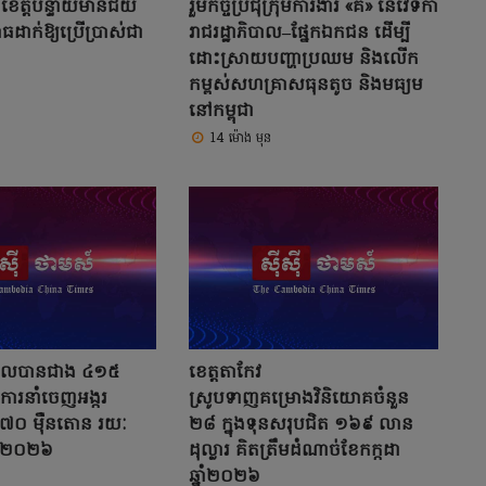
ះ ខេត្តបន្ទាយមានជ័យ
រួមកិច្ចប្រជុំក្រុមការងារ «គ» នៃវេទិកា
ធដាក់ឱ្យប្រើប្រាស់ជា
រាជរដ្ឋាភិបាល–ផ្នែកឯកជន ដើម្បី
ដោះស្រាយបញ្ហាប្រឈម និងលើក
កម្ពស់សហគ្រាសធុនតូច និងមធ្យម
នៅកម្ពុជា
14 ម៉ោង មុន
ំណូលបានជាង ៤១៥
ខេត្តតាកែវ
ីការនាំចេញអង្ករ
ស្រូបទាញគម្រោងវិនិយោគចំនួន
៧០ ម៉ឺនតោន រយៈ
២៨ ក្នុងទុនសរុបជិត ១៦៩ លាន
ាំ២០២៦
ដុល្លារ គិតត្រឹមដំណាច់ខែកក្កដា
ឆ្នាំ២០២៦