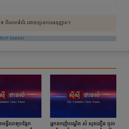
 ពីគេហទំព័រ ដោយគ្មានការអនុញ្ញាត។
មន្ទីរពេទ្យបង្អែក
អ្នកឧកញ៉ាបណ្ឌិត សំ សុខនឿន ចូល