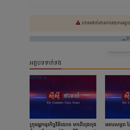
ហាមដាច់ខាតការយកអត្ថបទ
អត្ថបទទាក់ទង
ក្រុមអ្នកធុរកិច្ចវិនិយោគ មកពីហុងកុង
អគារសម្ភព នៃ