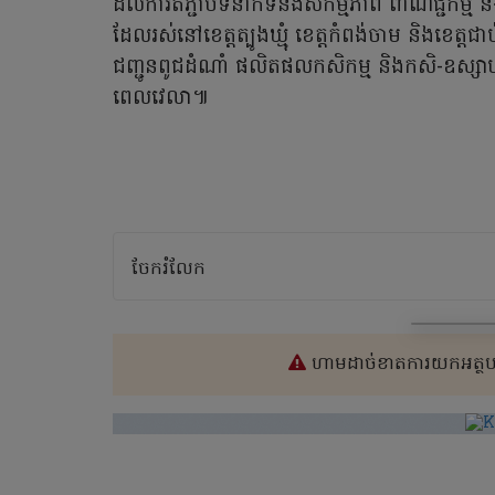
ដល់ការតភ្ជាប់ទំនាក់​ទំនង​​សកម្មភាព ពាណិជ្ជកម្
ដែលរស់នៅខេត្តត្បូងឃ្មុំ ខេត្តកំពង់ចាម និងខេត្ត​ជ
ជញ្ជូន​ពូជដំណាំ ផលិតផលកសិកម្ម និងកសិ-ឧស្ស
ពេលវេលា៕
ចែករំលែក
ហាមដាច់ខាតការយកអត្ថបទ