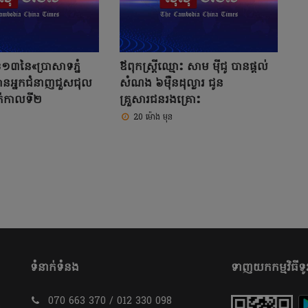
ខ១៣នៃ«ប្រាសាទភ្នំ
ឪពុកស្រ្តីឈ្មោះ សាម ម៉ីជូ បានផ្តល់
បានអ្នកជំនាញជួសជុល
សំណង ៦ម៉ឺនដុល្លារ ជូន
ក់កាលទី២
គ្រួសារជនរងគ្រោះ
20 ម៉ោង មុន
ទំនាក់ទំនង
ទាញយកកម្មវិធីទូរ
070 663 370 / 012 330 098
​