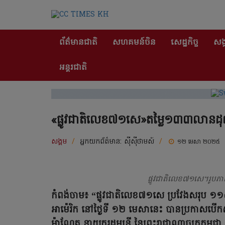
ព័ត៌មានជាតិ
សហគមន៍ចិន
សេដ្ឋកិច្ច
សង្
អន្តរជាតិ
«ផ្លូវជាតិលេខ៧១សេ»តម្លៃ១៣៣លានដុល្ល
សង្គម
/
អ្នកយកព័ត៌មាន:
ស៊ីស៊ីថាមស៍
/
១២ មេសា ២០២៥
ផ្លូវជាតិលេខ៧១សេ។រូបភា
កំពង់ចាម៖ “ផ្លូវជាតិលេខ៧១សេ ប្រវែងសរុប ១
អាម៉េរិក នៅថ្ងៃទី ១២ មេសានេះ បានប្រកាសបើកសម
ម៉ាណែត​​ នាយករដ្ឋមន្ត្រី នៃព្រះរាជាណាចក្រកម្ពុជា​​ ន