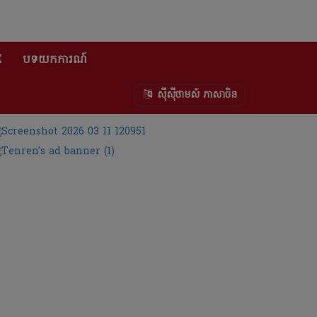
E
បទយកការណ៍
ស៊ីស៊ីថាមស៍ ភាសាចិន