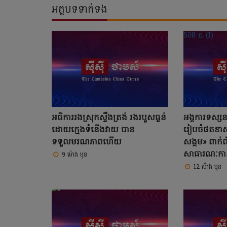
អត្ថបទទាក់ទង
អធិការរងស្រុកស្ទឹងត្រង់ រងរបួសធ្ងន់
អង្គការទស្
ដោយក្មេងទំនើងវាយ បាន
រៀបចំផតខា
ទទួលមរណភាពហើយ
សង្គម» ពាក់ព័
សាធារណៈកាន
9 ម៉ោង មុន
12 ម៉ោង មុន