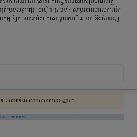
ម និងទេសចរណ៍ ជាពិសេស ការធ្វើដំណើរ​របស់ប្រជាពលរដ្ឋ
ាប់​​ព្រំប្រទល់គ្នាផ្សេងៗទៀត ព្រមទាំងសម្រួលដល់ដល់ការដឹក
ាហកម្ម ឱ្យកាន់​តែរហ័ស កាត់បន្ថយការចំណាយ និងចំណេញ
 ពីគេហទំព័រ ដោយគ្មានការអនុញ្ញាត។