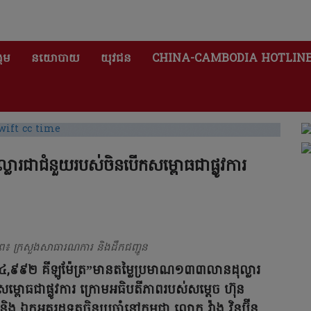
គម
នយោបាយ
យុវជន
CHINA-CAMBODIA HOTLIN
ារជាជំនួយរបស់ចិនបើកសម្ពោធជាផ្លូវការ
ព៖ ក្រសួងសាធារណការ និងដឹកជញ្ជូន
១៤,៩៩២ គីឡូម៉ែត្រ”មានតម្លៃប្រមាណ១៣៣លានដុល្លារ
្ពោធជាផ្លូវការ ក្រោមអធិបតីភាពរបស់សម្តេច ហ៊ុន
ិង ឯកអគ្គរដ្ឋទូត​ចិន​ប្រចាំ​នៅ​កម្ពុជា​ លោក វ៉ាង វិនប៊ីន ​