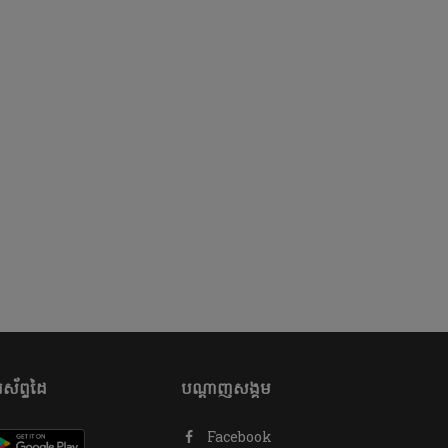
ស័ព្ទដៃ
បណ្តាញសង្គម
Facebook