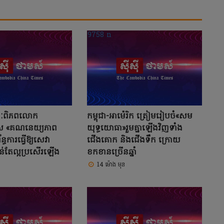
សនៈពិភពលោក
កម្ពុជា-អាម៉េរិក ត្រៀមរៀបចំ«សម
ស «គណនេយ្យភាព
យុទ្ធ​យោធា»រួមគ្នាឡើងវិញទាំង
ន្ធការធ្វើឱ្យសេវា
ជើងគោក និងជើងទឹក ក្រោយ
់តែល្អប្រសើរឡើង
ខកខានច្រើនឆ្នាំ
14 ម៉ោង មុន