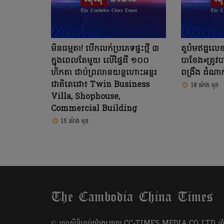
មិនធម្មតា! បើកលក់ប្រភេទផ្ទះថ្មី ៣
តួប៉មឥដ្ឋលេ
ក្នុងពេលតែមួយ លើផ្ទៃដី ១០០
បាខែង»ត្រូវ
ហិកតា ជាប់ព្រលានយន្តហោះអន្តរ
ពង្រឹង ដំណា
ជាតិតេជោ៖ Twin Business
18 ម៉ោង មុន
Villa, Shophouse,
Commercial Building
15 ម៉ោង មុន
​© រក្សា​សិទ្ធិ​គ្រប់​យ៉ាង​ដោយ​ CC-TIMES MEDIA CO,.LTD ឆ្នាំ