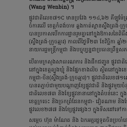
(Wang Wenbin) ​។
ផ្លូវជាតិលេខ៧១C មានប្រវែង ១១៤,៦២ គីឡូម៉ែត្រ ត
ចំការលើ ខេត្តកំពង់ចាម ឆ្លងកាត់ស្ពានស្ទឹងត្រង់-ក្រូ
បានប្រកាសបើកការដ្ឋាន​រួមគ្នា​នៅ​ក្នុងឱកាសនៃពិធីសម
(ស្ទឹងត្រង់-ក្រូចឆ្មារ) កាលពីថ្ងៃទី២៣ ខែវិច្ឆិកា ឆ
នាយករដ្ឋមន្ត្រី​កម្ពុជា និងបច្ចុប្បន្នជាប្រធានព្រឹទ្ធស
បើតាមក្រសួងសាធារណការ និងដឹកជញ្ជូន ផ្លូវជាត
នៅក្នុងខេត្តត្បូងឃ្មុំ និងផ្នែកខាងលិច ស្ថិតនៅក្នុង
កម្ពុជា-ចិន(ស្ទឹងត្រង់-ក្រូចឆ្មារ)។ ផ្លូវជាតិលេខ៧១
បានតភ្ជាប់ជាមួយ​បណ្តាញ​​​ខ្សែផ្លូវជាតិ និងផ្លូវមួយ
ជាតិលេខ៧៣ និងខ្សែផ្លូវ​នានា​នៅក្នុងតំបន់​នេះ ក្នុង
ខេត្តក្រចេះ និងច្រកព្រំដែនកម្ពុជា- វៀតណាម និង
ផ្លូវលេខ២៧៧ និងខ្សែផ្លូវផ្សេងៗ ក្នុងទិសដៅទៅកាន
សម្តេច ហ៊ុន ម៉ាណែត និង ឯកអគ្គរដ្ឋទូត​ចិន​ប្រចាំ​