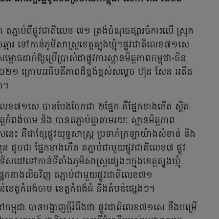
ភ្ជាប់ពីផ្លូវជាតិលេខ ៧១ ត្រង់ចំណុចផ្សារចំការលើ ស្រុក
ចឆ្មារ ទៅកាន់ភូមិសាស្ត្រខេត្តត្បូងឃ្មុំ។ផ្លូវជាតិលេខ៧១សេ
្ពោធដាក់ឱ្យប្រើប្រាស់ជាផ្លូវការស្ពានមិត្តភាពកម្ពុជា-ចិន
្នាំ២០២១ ក្រោម​អធិប​តីភាពដ៏ខ្ពង់ខ្ពស់សម្ដេច ហ៊ុន សែន អតីត
ភា។
ិលេខ៧១សេ បានបែងចែកជា ២ផ្នែក គឺផ្នែកខាងកើត ស្ថិត
ខេត្តកំពង់ចាម និង បានតភ្ជាប់គ្នាតាមរយៈ ស្ពានមិត្តភាព​
សេនេះ គឺជាខ្សែផ្លូវ​យុទ្ធសាស្ត្រ ប្រទាក់ក្រឡាយ៉ាងសំខាន់ និង
ចំនួន ដូចជា ផ្នែកខាងកើត តភ្ជាប់​ជាមួយ​ផ្លូវជាតិលេខ៧ ផ្លូវ
ទិសដៅទៅកាន់ទីតាំងភូមិសាស្ត្រផ្សេងៗក្នុងខេត្តត្បូងឃ្មុំ
ផ្នែកខាងលិចវិញ តភ្ជាប់ជាមួយផ្លូវជាតិលេខ៧១
់ខេត្តកំពង់ចាម ខេត្តកំពង់ធំ និងតំបន់ផ្សេងៗ។
នៅ​កម្ពុជា បានបង្ហាញក្តីរំពឹងថា ផ្លូវជាតិលេខ៧១សេ នឹងបម្រើ