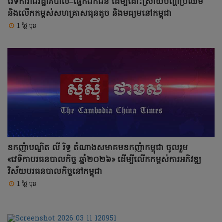
វេទិការាជរដ្ឋាភិបាល–ផ្នែកឯកជន ដើម្បីដោះស្រាយបញ្ហាប្រឈម
និងលើកកម្ពស់សហគ្រាសធុនតូច និងមធ្យមនៅកម្ពុជា
1 ថ្ងៃ មុន
ឧកញ៉ាបណ្ឌិត លី រិទ្ធ តំណាងសមាគមឧកញ៉ាកម្ពុជា ចូលរួម
«វេទិកាបរធនបាលកិច្ច ឆ្នាំ២០២៦» ដើម្បីលើកកម្ពស់ការអភិវឌ្ឍ
វិស័យបរធនបាលកិច្ចនៅកម្ពុជា
1 ថ្ងៃ មុន