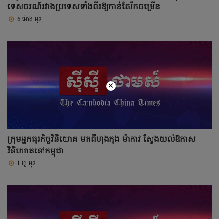
ទេសចរណ៍រវាងប្រទេសទាំងពីរឱ្យកាន់តែរីកចម្រើន
6 ម៉ោង មុន
×
ក្រុមអ្នកធុរកិច្ចវិនិយោគ មកពីហុងកុង ម៉ាកាវ ស្វែងយល់ឱកាស
វិនិយោគនៅកម្ពុជា
1 ថ្ងៃ មុន