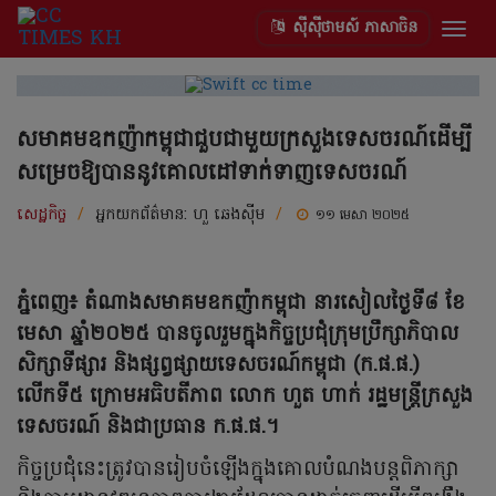
ស៊ីស៊ីថាមស៍ ភាសាចិន
Togg
navig
សមាគមឧកញ៉ាកម្ពុជាជួបជាមួយក្រសួងទេសចរណ៍ដើម្បី
សម្រេចឱ្យបាននូវគោលដៅទាក់ទាញទេសចរណ៍
សេដ្ឋកិច្ច
/
អ្នកយកព័ត៌មាន:
ហួ ឆេងស៊ីម
/
១១ មេសា ២០២៥
ភ្នំពេញ៖ តំណាងសមាគមឧកញ៉ាកម្ពុជា នារសៀលថ្ងៃទី៨ ខែ
មេសា ឆ្នាំ២០២៥ បានចូលរួមក្នុងកិច្ចប្រជុំក្រុមប្រឹក្សាភិបាល
សិក្សាទីផ្សារ និងផ្សព្វផ្សាយទេសចរណ៍កម្ពុជា (ក.ផ.ផ.)
លើកទី៥ ក្រោមអធិបតីភាព លោក ហួត ហាក់ រដ្ឋមន្ត្រីក្រសួង
ទេសចរណ៍ និងជាប្រធាន ក.ផ.ផ.។
កិច្ចប្រជុំនេះត្រូវបានរៀបចំឡើងក្នុងគោលបំណងបន្តពិភាក្សា