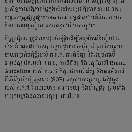
និងតាមដានវឌ្ឍនភាពការងារដែលបានដាក់ចេញដើម្បីពង្រឹង
ប្រសិទ្ធភាពអង្គភាពផ្ទៃក្នុងសំដៅសម្រេចឱ្យបានតាមផែនការ
យុទ្ធសាស្ត្រផ្សព្វផ្សាយទេសចរណ៍កម្ពុជាទៅកាន់ពិភពលោក
និងទាក់ទាញភ្ញៀវទេសចរអន្តរជាតិមកកម្ពុជា។
កិច្ចប្រជុំនេះ ត្រូវបានរៀបចំឡើងដើម្បីអនុម័តលើរបៀបវារៈ
សំខាន់ៗដូចជា ការបោះឆ្នោតផ្តល់សេចក្តីទុកចិត្តលើបេក្ខភាព
នាយកប្រតិបត្តិថ្មីរបស់ ក.ផ.ផ, ការពិនិត្យ និងអនុម័តលើ
ទម្រង់ស្ថាប័នរបស់ ក.ផ.ផ, ការពិនិត្យ និងអនុម័តលើ Brand
Guideline របស់ ក.ផ.ផ ក៏ដូចជាការពិនិត្យ និងអនុម័តលើ
នីតិវិធីប្រតិបត្តិស្តង់ដារ (SOP) សម្រាប់ការគ្រប់គ្រងផ្ទៃក្នុង
របស់ ក.ផ.ផ ដែលរួមមាន គណនេយ្យ និងហិរញ្ញវត្ថុ ព្រមទាំង
ការគ្រប់គ្រងធនធានមនុស្ស ជាដើម៕