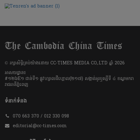
​© រក្សា​សិទ្ធិ​គ្រប់​យ៉ាង​ដោយ​ CC-TIMES MEDIA CO,.LTD ឆ្នាំ​ 2026
អាសយដ្ឋាន៖
#១២៦E១ ជាន់ទី១ ផ្លូវហ្សាលដឺហ្គោល(២១៧) សង្កាត់អូរឫស្សីទី ៤ ខណ្ឌមករា
រាជធានីភ្នំពេញ
ទំនាក់ទំនង
070 663 370 / 012 330 098
editorial@cc-times.com