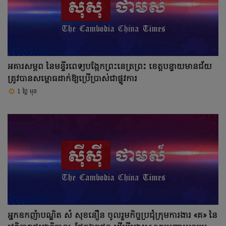
អគារសម្ភព នៃមន្ទីរពេទ្យបង្អែកព្រះនេត្រព្រះ ខេត្តបន្ទាយមានជ័យ
ត្រូវបានសម្ពោធដាក់ឱ្យប្រើប្រាស់ជាផ្លូវការ
1 ថ្ងៃ មុន
អ្នកឧកញ៉ាបណ្ឌិត សំ សុខនឿន ចូលរួមកិច្ចប្រជុំក្រុមការងារ «គ» នៃ