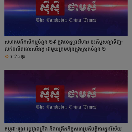
សហគមន៍កសិកម្មចំនួន ២៩ ក្នុងខេត្តព្រះវិហារ ចុះកិច្ចសន្យាទិញ-
លក់ផលិតផលសរីរាង្គ ជាមួយក្រុមហ៊ុនក្នុងស្រុកចំនួន ២
3 ម៉ោង មុន
កម្ពុជា-ឡាវ ប្ដេជ្ញាពង្រឹង និងពង្រីកកិច្ចសហប្រតិបត្តិការក្នុងវិស័យ