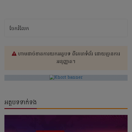
ចែករំលែក
ហាមដាច់ខាតការយកអត្ថបទ ពីគេហទំព័រ ដោយគ្មានការ
អនុញ្ញាត។
អត្ថបទទាក់ទង