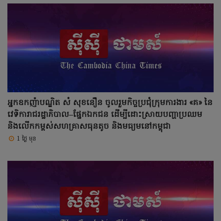
អ្នកឧកញ៉ាបណ្ឌិត សំ សុខនឿន ចូលរួមកិច្ចប្រជុំក្រុមការងារ «គ» នៃ
វេទិការាជរដ្ឋាភិបាល–ផ្នែកឯកជន ដើម្បីដោះស្រាយបញ្ហាប្រឈម
និងលើកកម្ពស់សហគ្រាសធុនតូច និងមធ្យមនៅកម្ពុជា
1 ថ្ងៃ មុន