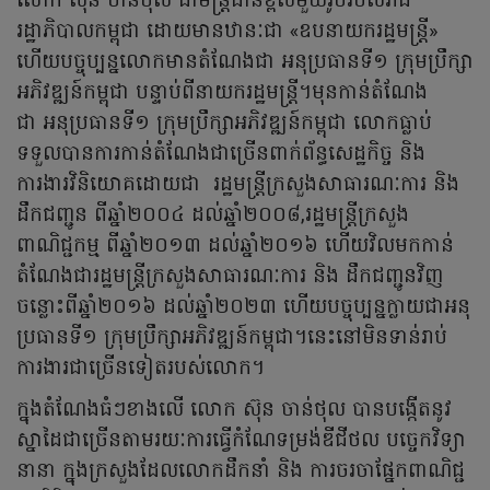
លោក ស៊ុន ចាន់ថុល ជាមន្ត្រីជាន់ខ្ពស់មួយរូបរបស់រាជ
រដ្ឋាភិបាលកម្ពុជា ដោយមានឋានៈជា «ឧបនាយករដ្ឋមន្ត្រី»
ហើយបច្ចុប្បន្នលោកមានតំណែងជា អនុប្រធានទី១ ក្រុមប្រឹក្សា
អភិវឌ្ឍន៍កម្ពុជា បន្ទាប់ពីនាយករដ្ឋមន្ត្រី។មុនកាន់តំណែង
ជា អនុប្រធានទី១ ក្រុមប្រឹក្សាអភិវឌ្ឍន៍កម្ពុជា លោកធ្លាប់
ទទួលបានការកាន់តំណែងជាច្រើនពាក់ព័ន្ធសេដ្ឋកិច្ច និង
ការងារវិនិយោគដោយជា រដ្ឋមន្ត្រីក្រសួងសាធារណៈការ និង
ដឹកជញ្ជូន ពីឆ្នាំ២០០៤ ដល់ឆ្នាំ២០០៨,រដ្ឋមន្ត្រីក្រសួង
ពាណិជ្ជកម្ម ពីឆ្នាំ២០១៣ ដល់ឆ្នាំ២០១៦ ហើយវិលមកកាន់
តំណែងជារដ្ឋមន្ត្រីក្រសួងសាធារណៈការ និង ដឹកជញ្ជូនវិញ
ចន្លោះពីឆ្នាំ២០១៦ ដល់ឆ្នាំ២០២៣ ហើយបច្ចុប្បន្នក្លាយជាអនុ
ប្រធានទី១ ក្រុមប្រឹក្សាអភិវឌ្ឍន៍កម្ពុជា។នេះនៅមិនទាន់រាប់
ការងារជាច្រើនទៀតរបស់លោក។
ក្នុងតំណែងធំៗខាងលើ លោក ស៊ុន ចាន់ថុល បានបង្កើតនូវ
ស្នាដៃជាច្រើនតាមរយៈការធ្វើកំណែទម្រង់ឌីជីថល បច្ចេកវិទ្យា
នានា ក្នុងក្រសួងដែលលោកដឹកនាំ និង ការចរចាផ្នែកពាណិជ្ជ