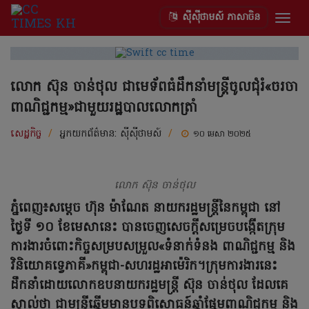
ស៊ីស៊ីថាមស៍ ភាសាចិន
Togg
navig
លោក ស៊ុន ចាន់ថុល ជាមេទ័ពធំដឹកនាំមន្ត្រីចូលជុំរំ«ចរចា
ពាណិជ្ជកម្ម»ជាមួយរដ្ឋបាលលោកត្រាំ
សេដ្ឋកិច្ច
/
អ្នកយកព័ត៌មាន:
ស៊ីស៊ីថាមស៍
/
១០ មេសា ២០២៥
លោក ស៊ុន ចាន់ថុល
ភ្នំពេញ៖សម្តេច ហ៊ុន ម៉ាណែត នាយករដ្ឋមន្ត្រីនៃកម្ពុជា នៅ
ថ្ងៃទី ១០ ខែមេសានេះ បានចេញសេចក្ដីសម្រេចបង្កើតក្រុម
ការងារចំពោះកិច្ចសម្របសម្រួល«ទំនាក់ទំនង ពាណិជ្ជកម្ម និង
វិនិយោគទ្វេភាគី»កម្ពុជា-សហរដ្ឋអាម៉េរិក។ក្រុមការងារនេះ
ដឹកនាំដោយលោកឧបនាយករដ្ឋមន្ត្រី ស៊ុន ចាន់ថុល ដែលគេ
ស្គាល់ថា ជាមន្ត្រីឆ្នើមមានបទពិសោធន៍ឆ្នាំផ្នែមពាណិជ្ជកម្ម និង