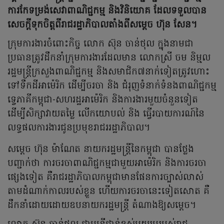
ការកែទម្រង់សេវាពាណិជ្ជកម្ម និងវិនិយោគ ដែលទទួលបាន
សេចក្តីទុកចិត្តពីរាជរដ្ឋាភិបាលតាំងពីសម្តេច ហ៊ុន សែន។
ក្រុមការងារចំពោះកិច្ច លោក ស៊ុន ចាន់ថុល ក្នុងនាមជា
ប្រធានត្រូវដឹកនាំក្រុមការងារដែលមាន លោកស្រី ចម និម្មល
រដ្ឋមន្ត្រីក្រសួងពាណិជ្ជកម្ម និងសមាជិក៧នាក់ទៀតត្រូវហោះ
ទៅទឹកដីអាម៉េរិក ដើម្បីចរចា និង ជំរុញទំនាក់ទំនងពាណិជ្ជកម្ម
ទ្វេភាគីកម្ពុជា-សហរដ្ឋអាម៉េរិក និងការងារមួយចំនួនទៀត
ដើម្បីសិក្សាវាយតម្លៃ លើកយោបល់ និង ធ្វើរបាយការណ៍នៃ
លទ្ធផលការងារជូនប្រមុខរាជររដ្ឋាភិបាល។
សម្តេច ហ៊ុន ម៉ាណែត នាយករដ្ឋមន្ត្រីនៃកម្ពុជា បានថ្លែង
បញ្ជាក់ថា ការចរចាពាណិជ្ជកម្មជាមួយអាម៉េរិក និងការចរចា
ផ្សេងទៀត គឺរាជរដ្ឋាភិបាលកម្ពុជាមានផែនការច្បាស់លាស់
តាមដំណាក់កាលរបស់ខ្លួន ហើយការចរចានេះទៀតសោត គឺ
ដឹកនាំដោយដោយឧបនាយករដ្ឋមន្ត្រី តំណាងឱ្យសម្តេច។