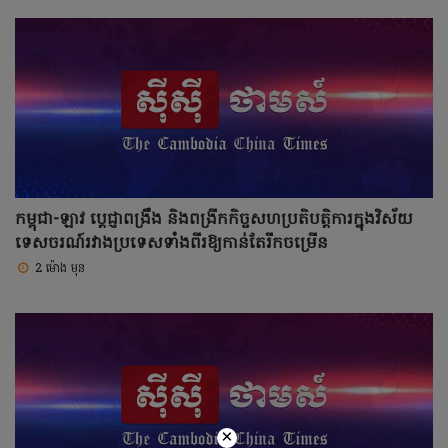
កម្ពុជា-ឡាវ ប្ដេជ្ញាពង្រឹង និងពង្រីកកិច្ចសហប្រតិបត្តិការក្នុងវិស័យ
ទេសចរណ៍រវាងប្រទេសទាំងពីរឱ្យកាន់តែរីកចម្រើន
2 ម៉ោង មុន
×