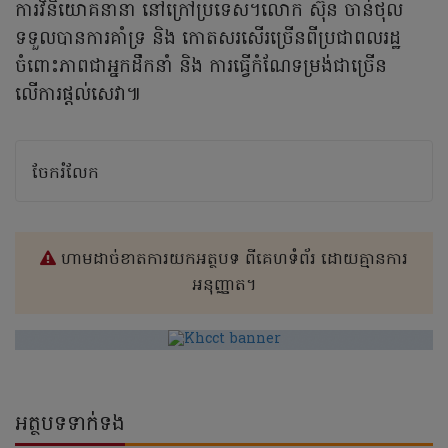
ការវិនិយោគនានា នៅក្រៅប្រទេស។លោក ស៊ុន ចាន់ថុល
ទទួលបានការគាំទ្រ និង កោតសរសើរច្រើនពីប្រជាពលរដ្ឋ
ចំពោះភាពជាអ្នកដឹកនាំ និង ការធ្វើកំណែទម្រង់ជាច្រើន
លើការផ្តល់សេវា៕
ចែករំលែក
ហាមដាច់ខាតការយកអត្ថបទ ពីគេហទំព័រ ដោយគ្មានការ
អនុញ្ញាត។
អត្ថបទទាក់ទង