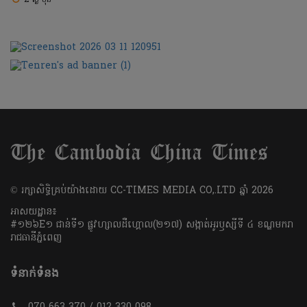
​© រក្សា​សិទ្ធិ​គ្រប់​យ៉ាង​ដោយ​ CC-TIMES MEDIA CO,.LTD ឆ្នាំ​ 2026
អាសយដ្ឋាន៖
#១២៦E១ ជាន់ទី១ ផ្លូវហ្សាលដឺហ្គោល(២១៧) សង្កាត់អូរឫស្សីទី ៤ ខណ្ឌមករា
រាជធានីភ្នំពេញ
ទំនាក់ទំនង