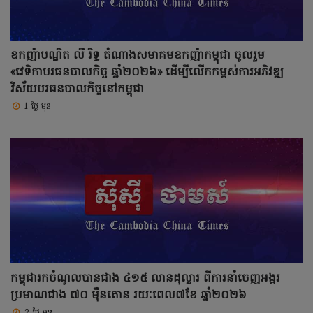
ឧកញ៉ាបណ្ឌិត លី រិទ្ធ តំណាងសមាគមឧកញ៉ាកម្ពុជា ចូលរួម
«វេទិកាបរធនបាលកិច្ច ឆ្នាំ២០២៦» ដើម្បីលើកកម្ពស់ការអភិវឌ្ឍ
វិស័យបរធនបាលកិច្ចនៅកម្ពុជា
1 ថ្ងៃ មុន
កម្ពុជារកចំណូលបានជាង ៤១៥ លានដុល្លារ ពីការនាំចេញអង្ករ
ប្រមាណជាង ៧០ ម៉ឺនតោន រយៈពេល៧ខែ ឆ្នាំ២០២៦
2 ថ្ងៃ មុន