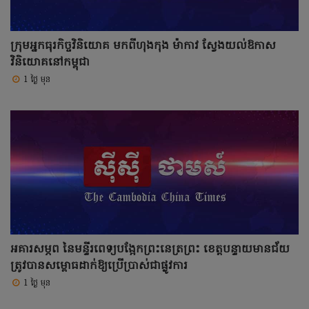
ក្រុមអ្នកធុរកិច្ចវិនិយោគ មកពីហុងកុង ម៉ាកាវ ស្វែងយល់ឱកាស
វិនិយោគនៅកម្ពុជា
1 ថ្ងៃ មុន
អគារសម្ភព នៃមន្ទីរពេទ្យបង្អែកព្រះនេត្រព្រះ ខេត្តបន្ទាយមានជ័យ
ត្រូវបានសម្ពោធដាក់ឱ្យប្រើប្រាស់ជាផ្លូវការ
1 ថ្ងៃ មុន