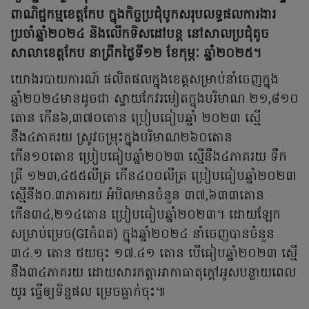
ពាណិជ្ជកម្មខេត្តកែប ក្នុងកិច្ចប្រជុំបូកសរុបលទ្ធផលការងារ
ប្រចាំឆ្នាំ២០២៤ និងលើកទិសដៅបន្ត នៅសាលប្រជុំតូច
សាលាខេត្តកែប នាព្រឹកថ្ងៃទី១២ ខែកុម្ភៈ ឆ្នាំ២០២៥។
យោងរបាយការណ៍ ផលិតផលក្នុងខេត្តសម្រាប់នាំចេញក្នុង
ឆ្នាំ២០២៤មានដូចជា ស្វាយកែវរមៀតក្នុងបរិមាណ ២១,៨១០
តោន កើន៦,៣៧០តោន ប្រៀបធៀបឆ្នាំ ២០២៣ ស្មើ
នឹង៤ភាគរយ ស្រូវចម្រុះក្នុងបរិមាណ២៦០តោន
កើន១០តោន ប្រៀបធៀបឆ្នាំ២០២៣ ស្មើនឹង៤ភាគរយ ទឹក
ត្រី ១២៣,៤៥៥លីត្រ កើន៤០០លីត្រ ប្រៀបធៀបឆ្នាំ២០២៣
ស្មើនឹង០.៣ភាគរយ អំបិលមានចំនួន ៣៧,៦៣៣តោន
កើន៣៤,២១៤តោន ប្រៀបធៀបឆ្នាំ២០២៣។ ដោយឡែក
សម្រាប់ម្រេច(GIកំពត) ក្នុងឆ្នាំ២០២៤ នាំចេញបានចំនួន
៣៤.១ តោន ថយចុះ ១៧.៤១ តោន បើធៀបឆ្នាំ២០២៣ ស្មើ
នឹង៣៤ភាគរយ ដោយសារកត្តាអាកាធាតុក្ដៅអូសបន្លាយពេល
យូរ ធ្វើឲ្យទិន្នផល ម្រេចធ្លាក់ចុះ៕