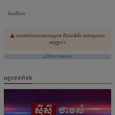
ចែករំលែក
ហាមដាច់ខាតការយកអត្ថបទ ពីគេហទំព័រ ដោយគ្មានការ
អនុញ្ញាត។
អត្ថបទទាក់ទង