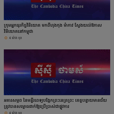
ក្រុមអ្នកធុរកិច្ចវិនិយោគ មកពីហុងកុង ម៉ាកាវ ស្វែងយល់ឱកាស
វិនិយោគនៅកម្ពុជា
4 ម៉ោង មុន
អគារសម្ភព នៃមន្ទីរពេទ្យបង្អែកព្រះនេត្រព្រះ ខេត្តបន្ទាយមានជ័យ
ត្រូវបានសម្ពោធដាក់ឱ្យប្រើប្រាស់ជាផ្លូវការ
4 ម៉ោង មុន