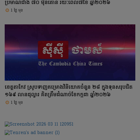
ប្រមាណជាង ៧០ ម៉ឺនតោន រយៈពេល៧ខែ ឆ្នាំ២០២៦
1 ថ្ងៃ មុន
ខេត្តតាកែវ ស្រូបទាញគម្រោងវិនិយោគចំនួន ២៨ ក្នុងទុនសរុបជិត
១៦៩ លានដុល្លារ គិតត្រឹមដំណាច់ខែកក្កដា ឆ្នាំ២០២៦
1 ថ្ងៃ មុន