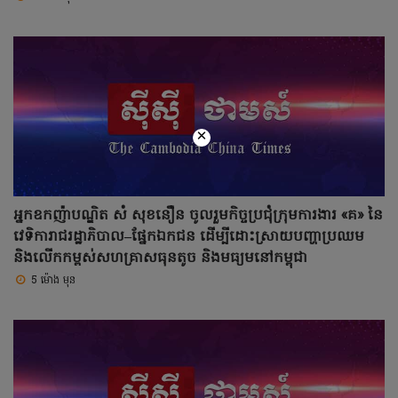
×
អ្នកឧកញ៉ាបណ្ឌិត សំ សុខនឿន ចូលរួមកិច្ចប្រជុំក្រុមការងារ «គ» នៃ
វេទិការាជរដ្ឋាភិបាល–ផ្នែកឯកជន ដើម្បីដោះស្រាយបញ្ហាប្រឈម
និងលើកកម្ពស់សហគ្រាសធុនតូច និងមធ្យមនៅកម្ពុជា
5 ម៉ោង មុន