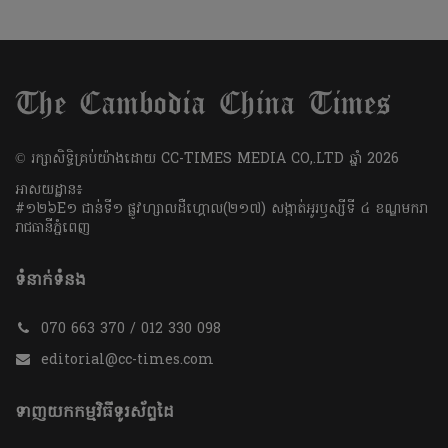
​© រក្សា​សិទ្ធិ​គ្រប់​យ៉ាង​ដោយ​ CC-TIMES MEDIA CO,.LTD ឆ្នាំ​ 2026
អាសយដ្ឋាន៖
#១២៦E១ ជាន់ទី១ ផ្លូវហ្សាលដឺហ្គោល(២១៧) សង្កាត់អូរឫស្សីទី ៤ ខណ្ឌមករា
រាជធានីភ្នំពេញ
ទំនាក់ទំនង
070 663 370 / 012 330 098
editorial@cc-times.com
ទាញយកកម្មវិធីទូរស័ព្ទដៃ