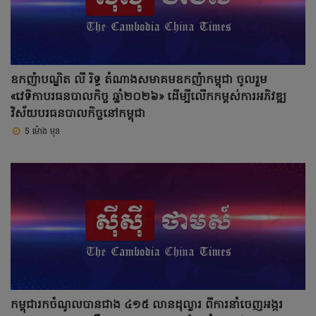
ឧកញ៉ាបណ្ឌិត លី រិទ្ធ តំណាងសមាគមឧកញ៉ាកម្ពុជា ចូលរួម
«វេទិកាបរធនបាលកិច្ច ឆ្នាំ២០២៦» ដើម្បីលើកកម្ពស់ការអភិវឌ្ឍ
វិស័យបរធនបាលកិច្ចនៅកម្ពុជា
5 ម៉ោង មុន
កម្ពុជារកចំណូលបានជាង ៤១៥ លានដុល្លារ ពីការនាំចេញអង្ករ