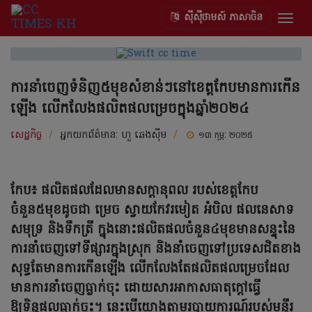
ស៊ីស៊ីថាមស៍ ភាសាចិន
Togg
navig
ការនាំចេញទំនិញ៥មុខសំខាន់ៗនៅខេត្តកែបមានការកើន
ឡើង លើកលែងផលិតផលម្រេចក្នុងឆ្នាំ២០២៤
សេដ្ឋកិច្ច
/
អ្នកយកព័ត៌មាន:
ហួ ឆេងស៊ីម
/
១៣ កុម្ភៈ ២០២៥
កែប៖ ផលិតផលដែលមានសក្តានុពល របស់ខេត្តកែប
ចំនួន៥មុខដូចជា ម្រេច ស្វាយកែវរមៀត អំបិល ផលនេសាទ
សមុទ្រ និងទឹកត្រី ក្នុងនោះផលិតផលចំនួន៤មុខមានសន្ទុះនៃ
ការនាំចេញទៅទីផ្សារក្នុងស្រុក និងនាំចេញទៅប្រទេសជិតខាង
សុទ្ធតែមានការកើនឡើង លើកលែងតែផលិតផលម្រេចដែល
មានការនាំចេញធ្លាក់ចុះ ដោយសារអាកាសធាតុក្តៅធ្វើ
ឱ្យទិន្នផលធ្លាក់ចុះ។ នេះបើយោងតាមរបាយការណ៍របស់មន្ទីរ