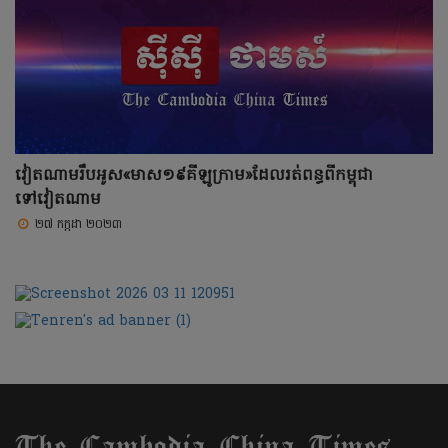
វៀតណាមរឹបអូស«មាស១៩គីឡូក្រាម»ដែលរត់ពន្ធពីកម្ពុជា
ទៅវៀតណាម
២៧ កក្កដា ២០២៣