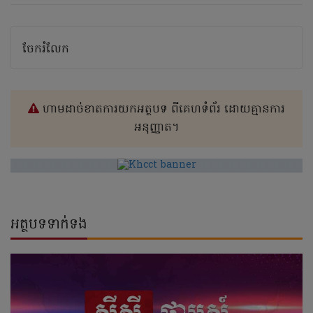
ចែករំលែក
ហាមដាច់ខាតការយកអត្ថបទ ពីគេហទំព័រ ដោយគ្មានការ
អនុញ្ញាត។
អត្ថបទទាក់ទង