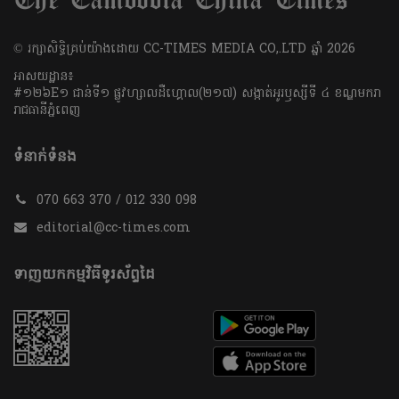
​© រក្សា​សិទ្ធិ​គ្រប់​យ៉ាង​ដោយ​ CC-TIMES MEDIA CO,.LTD ឆ្នាំ​ 2026
អាសយដ្ឋាន៖
#១២៦E១ ជាន់ទី១ ផ្លូវហ្សាលដឺហ្គោល(២១៧) សង្កាត់អូរឫស្សីទី ៤ ខណ្ឌមករា
រាជធានីភ្នំពេញ
ទំនាក់ទំនង
070 663 370 / 012 330 098
editorial@cc-times.com
ទាញយកកម្មវិធីទូរស័ព្ទដៃ