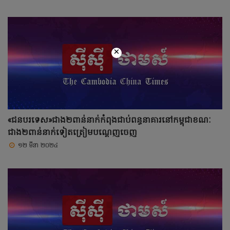
×
«ជនបរទេស»ជាង២ពាន់នាក់កំពុងជាប់ពន្ធនាគារនៅកម្ពុជាខណៈ
ជាង២ពាន់នាក់ទៀតត្រៀមបណ្តេញចេញ
១២ មីនា ២០២៤