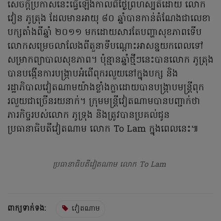
សេចក្តីប្រកាសនេះធ្វើឡើងកាលពីថ្ងៃព្រហស្បតិ៍ដោយ លោក
វៀន ភូត្រុង ដែលមានអាយុ ៨០ ឆ្នាំបានកាន់តំណែងជាលេខា
បក្សតាំងពីឆ្នាំ ២០១១ មកដោយសារតែបញ្ហាសុខភាពទើប
លោកសម្រេចលាលែងពីតួនាទីបណ្តោះអាសន្នយកពេលទៅ
សម្រាកព្យាបាលសុខភាព។ ប៉ុន្មានឆ្នាំថ្មីៗនេះបានលោក ភូត្រុង
បានបង្កើនការបង្ក្រាបអំពើពុករលួយនៅក្នុងបក្ស និង
រដ្ឋាភិបាលវៀតណាមយ៉ាងខ្លាំងក្លាដោយបានបង្ក្រាបមន្រ្តីពុក
រលួយជាច្រើនរយនាក់។ ក្រុមមន្ត្រីវៀតណាមបានបញ្ជាក់ថា
ភារកិច្ចរបស់លោក ភូទ្រុង និងត្រូវបានប្រគល់ជូន
ប្រធានាធិបតីវៀតណាម លោក To Lam ក្នុងពេលនេះ៕
ប្រធានាធិបតីវៀតណាម លោក To Lam
ពាក្យទាក់ទង:
វៀតណាម