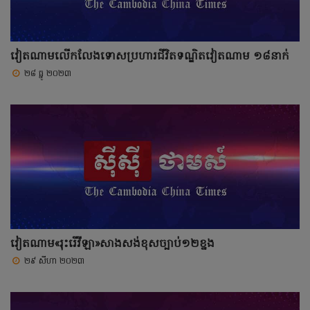
វៀតណាមលើកលែងទោសប្រហារជីវិតទណ្ឌិតវៀតណាម ១៨នាក់
២៨ ធ្នូ ២០២៣
វៀតណាម«រុះរើវីឡា»សាងសង់ខុសច្បាប់១២ខ្នង
២៩ សីហា ២០២៣