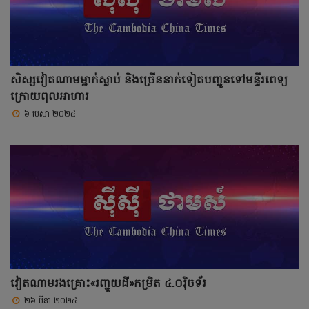
សិស្សវៀតណាមម្នាក់ស្លាប់ និងច្រើននាក់ទៀតបញ្ជូនទៅមន្ទីរពេទ្យ
ក្រោយពុលអាហារ
៦ មេសា ២០២៤
វៀតណាមរងគ្រោះ«រញ្ជួយដី»កម្រិត ៤.០រ៉ិចទ័រ
២៦ មីនា ២០២៤