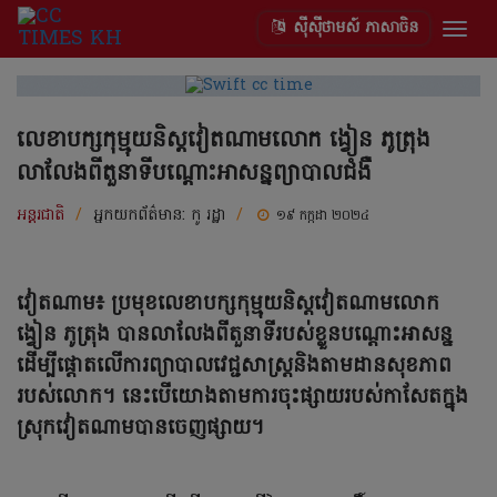
ស៊ីស៊ីថាមស៍ ភាសាចិន
Togg
navig
លេខាបក្សកុម្មុយនិស្តវៀតណាមលោក ង្វៀន ភូត្រុង
លាលែងពីតួនាទីបណ្តោះអាសន្នព្យាបាលជំងឺ
អន្តរជាតិ
/
អ្នកយកព័ត៌មាន:
កូ រដ្ឋា
/
១៩ កក្កដា ២០២៤
វៀតណាម៖ ប្រមុខលេខាបក្សកុម្មុយនិស្តវៀតណាមលោក
ង្វៀន ភូត្រុង បានលាលែងពីតួនាទីរបស់ខ្លួនបណ្តោះអាសន្ន
ដើម្បីផ្តោតលើការព្យាបាលវេជ្ជសាស្ត្រនិងតាមដានសុខភាព
របស់លោក។ នេះបើយោងតាមការចុះផ្សាយរបស់កាសែតក្នុង
ស្រុកវៀតណាមបានចេញផ្សាយ។