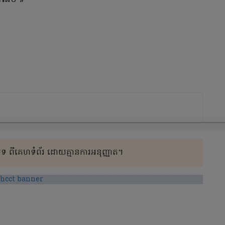
 ពីគេហទំព័រ ដោយគ្មានការអនុញ្ញាត។