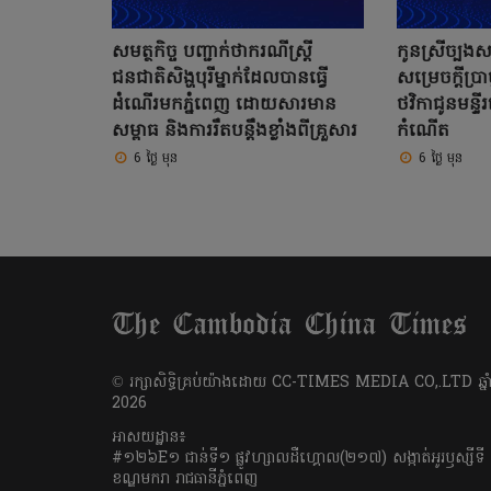
សមត្ថកិច្ច បញ្ជាក់ថាករណីស្ត្រី
កូនស្រីច្បងស
ជនជាតិសិង្ហបុរីម្នាក់ដែលបានធ្វើ
សម្រេចក្តីប្រា
ដំណើរមកភ្នំពេញ ដោយសារមាន
ថវិកាជូនមន្ទីរព
សម្ពាធ និងការរឹតបន្តឹងខ្លាំងពីគ្រួសារ
កំណើត
6 ថ្ងៃ មុន
6 ថ្ងៃ មុន
​© រក្សា​សិទ្ធិ​គ្រប់​យ៉ាង​ដោយ​ CC-TIMES MEDIA CO,.LTD ឆ្នាំ
2026
អាសយដ្ឋាន៖
#១២៦E១ ជាន់ទី១ ផ្លូវហ្សាលដឺហ្គោល(២១៧) សង្កាត់អូរឫស្សីទី
ខណ្ឌមករា រាជធានីភ្នំពេញ