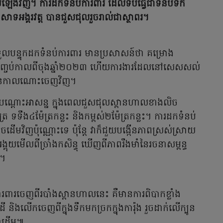
ើមឡើងវិញ។ ការដកទំនប់ការពារ ដែលទប់ធ្វើជាទំនប់ទឹក
សាទអង្គរវត្ត បានជួសជុលរួចរាល់ជាស្ថាពរ។
នកទទួលបន្ទុកដកទំនប់ការពារ មានប្រសាសន៍ថា គម្រោង
ានបញ្ចប់កាលពីចុងឆ្នាំ២០២៣ ហើយការងារដែលនៅសេសសល់
ដ្ឋានកាលណោះចេញវិញ។
រទឹកបណ្ដោះអាសន្ន ក្នុងពេលជួសជុលស្ពានហាលខាងលិច
 ទទឹង៤ម៉ែត្រកន្លះ និងកម្ពស់២ម៉ែត្រកន្លះ។ ការដកទំនប់
ចដើមវិញប៉ុណ្ណោះទេ ប៉ុន្តែ វាក៏ជួយបង្កើនភាពស្រស់ស្រាយ
ុយមើលពីច្រាំងកសិន្ធុ ឃើញពីភាពរឹងមាំនៃរចនាសម្ពន្ធ
រ។
ារពារចេញពីរបាំងស្ពានហាលនេះ គឺមានការពិបាកខ្លាំង
និងលើកចេញពីក្នុងទឹកមកច្រកក្នុងការ៉ុង រួចដាក់លើក្បូន
ជាដើម៕