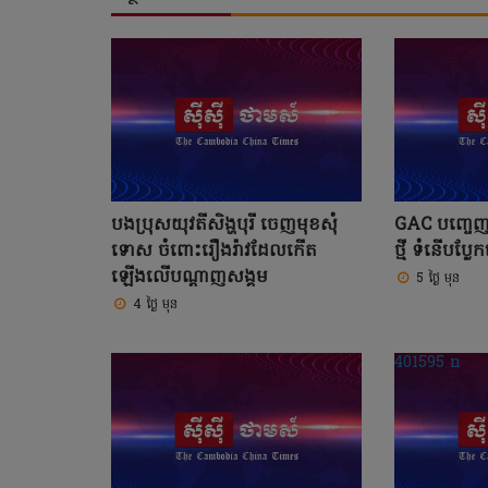
បងប្រុសយុវតីសិង្ហបុរី ចេញមុខសុំ
GAC បញ្ចេញ
ទោស ចំពោះរឿងរ៉ាវដែលកើត
ថ្មី ទំនើបប្
ឡើងលើបណ្តាញសង្គម
5 ថ្ងៃ មុន
4 ថ្ងៃ មុន