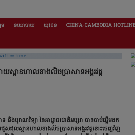
គម
នយោបាយ
យុវជន
CHINA-CAMBODIA HOTLIN
្រោយស្ពានហាលខាងលិចប្រាសាទអង្គរវត្ត
ទ និងបុរាណវិទ្យា នៃអាជ្ញាធរជាតិអប្សរា បានចាប់ផ្ដើមដក
ងពេលជួសជុលស្ពានហាលខាងលិចប្រាសាទអង្គរវត្តនោះចេញវិញ