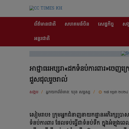
ព័ត៌មានជាតិ
សហគមន៍ចិន
សេដ្ឋកិច្ច
សង្
អន្តរជាតិ
អាជ្ញាធរអប្សរា«ដកទំនប់ការពារ»ចេញក
ជួសជុលរួចរាល់
សង្គម
/
អ្នកយកព័ត៌មាន:
ឃុន សម្ផស្ស
/
១៧ កក្កដា ២០២៤
សៀមរាប៖ ក្រុមអ្នកជំនាញនាយកដ្ឋានអភិរក្សប្រាសា
ទំនប់ការពារ ដែលទប់ធ្វើជាទំនប់ទឹក ក្នុងអំឡុ