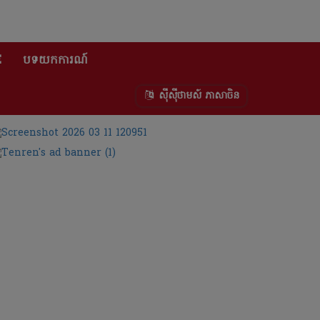
E
បទយកការណ៍
ស៊ីស៊ីថាមស៍ ភាសាចិន