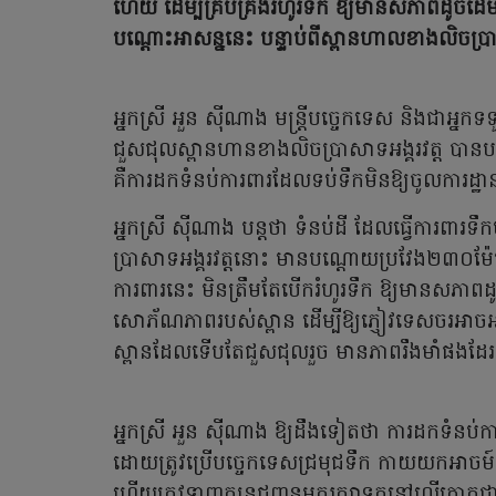
ហើយ ដើម្បីគ្រប់គ្រងរំហូរទឹក ឱ្យមានសភាពដូចដ
បណ្ដោះអាសន្ននេះ បន្ទាប់ពីស្ពានហាលខាងលិចប្រា
អ្នកស្រី អួន ស៊ីណាង មន្ត្រីបច្ចេកទេស និងជាអ្
ជួសជុលស្ពានហានខាងលិចប្រាសាទអង្គរវត្ត ប
គឺការដកទំនប់ការពារដែលទប់ទឹកមិនឱ្យចូលការ
អ្នកស្រី ស៊ីណាង បន្តថា ទំនប់ដី ដែលធ្វើការពា
ប្រាសាទអង្គរវត្តនោះ មានបណ្តោយប្រវែង២៣០ម៉ែត្រ
ការពារនេះ មិនត្រឹមតែបើករំហូរទឹក ឱ្យមានសភាពដូ
សោភ័ណភាពរបស់ស្ពាន ដើម្បីឱ្យភ្ញៀវទេសចរអាចអង្គ
ស្ពានដែលទើបតែជួសជុលរួច មានភាពរឹងមាំផងដែ
អ្នកស្រី អួន ស៊ីណាង ឱ្យដឹងទៀតថា ការដកទំនប់ក
ដោយត្រូវប្រើបច្ចេកទេសជ្រមុជទឹក កាយយកអាចម៍ដី 
ហើយត្រូវទាញក្បូនជញ្ជូនមករក្សាទុកនៅលើគោក