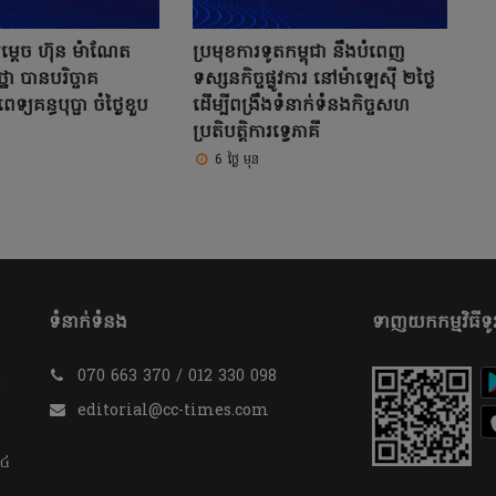
ម្តេច ហ៊ុន ម៉ាណែត
ប្រមុខការទូតកម្ពុជា នឹងបំពេញ
ថ្នា បានបរិច្ចាគ
ទស្សនកិច្ចផ្លូវការ នៅម៉ាឡេស៊ី ២ថ្ងៃ
េទ្យគន្ធបុប្ផា ចំថ្ងៃខួប
ដើម្បីពង្រឹងទំនាក់ទំនងកិច្ចសហ
ប្រតិបត្តិការទ្វេភាគី
6 ថ្ងៃ មុន
ទំនាក់ទំនង
ទាញយកកម្មវិធីទូរ
070 663 370 / 012 330 098
​
editorial@cc-times.com
 ៤