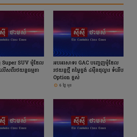
 Super SUV ម៉ូឌែល
អបអរសាទរ GAC បញ្ចេញម៉ូឌែល
លែកលើសពីរថយន្តធម្មតា
រថយន្តថ្មី តម្លៃខ្ទង់ ៤ម៉ឺនដុល្លារ ទំនើប
Option ខ្ពស់
6 ថ្ងៃ មុន