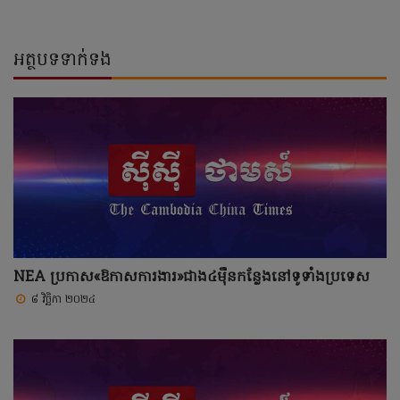
អត្ថបទទាក់ទង
NEA ប្រកាស«ឱកាសការងារ»ជាង៤ម៉ឺនកន្លែងនៅទូទាំងប្រទេស
៨ វិច្ឆិកា ២០២៤