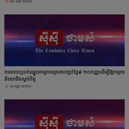
២៤ មីនា ២០២១
ការចរចាប្រាក់ឈ្នួលកម្មករគ្រោងបញ្ចប់ថ្ងៃ៩-១០កញ្ញាដើម្បីឱ្យកម្មករ
និយោជិតស្ងប់ចិត្ត
៣ កញ្ញា ២០២០