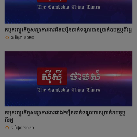
កម្មករព្យួរកិច្ចសន្យាការងារជិត៥ម៉ឺននាក់ទទួលបានប្រាក់ឧបត្ថម្ភពីរដ្ឋ
៣ មិថុនា ២០២០
កម្មករព្យួរកិច្ចសន្យាការងារជាង២ម៉ឺននាក់ទទួលបានប្រាក់ឧបត្ថម្ភ
ពីរដ្ឋ
១ មិថុនា ២០២០