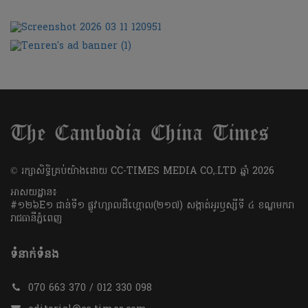
​© រក្សា​សិទ្ធិ​គ្រប់​យ៉ាង​ដោយ​ CC-TIMES MEDIA CO,.LTD ឆ្នាំ​ 2026
អាសយដ្ឋាន៖
#១២៦E១ ជាន់ទី១ ផ្លូវហ្សាលដឺហ្គោល(២១៧) សង្កាត់អូរឫស្សីទី ៤ ខណ្ឌមករា
រាជធានីភ្នំពេញ
ទំនាក់ទំនង
070 663 370 / 012 330 098