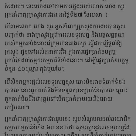
ក៏ដោយ។ នេះយោងទៅតាមការថ្លែងរបស់លោក ហេង សួរ
អ្នកនាំពាក្យក្រសួងការងារ នាថ្ងៃទី២៧ ខែមេសា ។
បើតាមលោក ហេង សួរ អ្នកនាំពាក្យក្រសួងការងារបានគូស
បញ្ជាក់ថា ខាងក្រសួងត្រូវការលេខទូរសព្ទ និងអត្តសញ្ញាណ
របស់កម្មករទាំងនោះពីក្រុមហ៊ុនរោងចក្រ ធ្វើជាបញ្ជីផ្ដល់ឱ្យ
ក្រសួង ជូនទៅដល់ធនាគារវីង ក្នុងការផ្ទេរប្រាក់ឧបត្ថម្ភ
ប្រចាំខែដល់កម្មករកម្មការិនីទាំងនោះ។ ដើម្បីផ្ទេរប្រាក់ឧបត្ថម្ភ
ចំនួន ៤០ដុល្លារ ក្នុងមួយខែ។
បើសិនកម្មករផ្ដល់លេខទូរសព្ទខុស នោះមិនអាចទំនាក់ទំនង
បានទេ នោះពួកគាត់នឹងមិនទទួលបានប្រាក់ខែបានទេ ព្រោះ
ពួកគាត់មិនដឹងថាត្រូវទៅបើកប្រាក់តាមរយៈវីងដោយ
របៀបណា។
អ្នកនាំពាក្យក្រសួងការងាររូបនេះ សូមសំណូមពរដល់នយោជិក
កម្មករកម្មការិនីទាំង ៦ពាន់នាក់ថា សូមរក្សានូវលេខទូរសព្ទដៃ