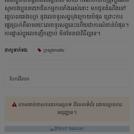
ដែលខ្លួនបានផ្ដល់ដល់រដ្ឋបាល ហើយ ករណីចាំបាច់ត្រូវប្ដូរលេខ
សូមបងប្អូននយោជិតកម្មការទាំងអស់នោះ មកជូនដំណឹងទៅ
រដ្ឋបាលរោងចក្រ នូវលេខទូរសព្ទចុងក្រោយបំផុត ព្រោះការ
ផ្ទេរប្រាក់គឺតាមរយៈលេខទូរសព្ទនេះហើយជាការសំខាន់បំផុត។
ការផ្លាស់ប្ដូរលេខញឹកញាប់ មិនមែនជាវិធីល្អទេ។
ពាក្យទាក់ទង:
ក្រសួងការងារ
ចែករំលែក
ហាមដាច់ខាតការយកអត្ថបទ ពីគេហទំព័រ ដោយគ្មានការ
អនុញ្ញាត។