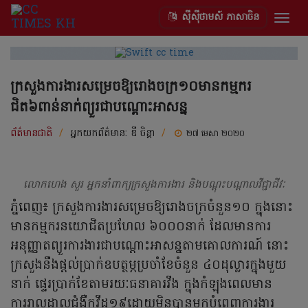
ស៊ីស៊ីថាមស៍ ភាសាចិន
Togg
navig
ក្រសួងការងារសម្រេចឱ្យរោងចក្រ១០មានកម្មករ
ជិត៦ពាន់នាក់ព្យួរជាបណ្តោះអាសន្ន
ព័ត៌មានជាតិ
/
អ្នកយកព័ត៌មាន:
ឌី ចិន្តា
/
២៧ មេសា ២០២០
លោកហេង សួរ អ្នកនាំពាក្យក្រសួងការងារ និងបណ្ដុះបណ្ដាលវីជ្ជាជីវៈ
ភ្នំពេញ៖ ក្រសួងការងារសម្រេចឱ្យរោងចក្រចំនួន១០ ក្នុងនោះ
មានកម្មករនយោជិតប្រហែល ៦០០០នាក់ ដែលមានការ
អនុញ្ញាតព្យួរការងារជាបណ្ដោះអាសន្នតាមគោលការណ៍ នោះ
ក្រសួងនឹងផ្ដល់ប្រាក់ឧបត្ថម្ភប្រចាំខែចំនួន ៤០ដុល្លារក្នុងមួយ
នាក់ ផ្ទេរប្រាក់ខែតាមរយៈធនាគារវីង ក្នុងកំឡុងពេលមាន
ការរាលដាលជំងឺកូវីដ១៩ដោយមិនបានមកបំពេញការងារ