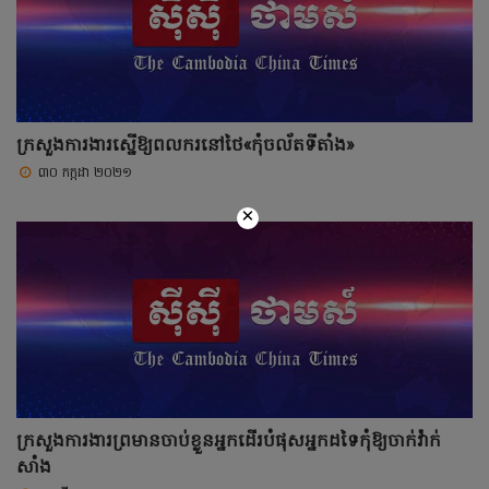
ក្រសួងការងារស្នើឱ្យពលករនៅថៃ«កុំចល័តទីតាំង»
៣០ កក្កដា ២០២១
×
ក្រសួងការងារព្រមានចាប់ខ្លួនអ្នកដើរបំផុសអ្នកដទៃកុំឱ្យចាក់វ៉ាក់
សាំង