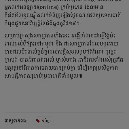
អ្នកលក់អនឡាយ(online) គ្រប់ប្រភេទ ដែលមាន
គំនិតខិលខូចឆ្លៀតលក់ទំនិញឡើងថ្លៃខណៈដែលប្រទេសជាតិ
កំពុងជួយនៅវិប្បត្តិនៃជំងឺឆ្លងកូវីដ១៩។
សម្រាប់ក្រសួងសកម្មភាពទាំងនេះ ទង្វើទាំងនេះវាធ្វើឱ្យប៉ះ
ពាល់ដល់ទីផ្សារនៅកម្ពុជា និង ជាសកម្មភាពដែលបង្កអោយ
មានផលប៉ះពាល់ធ្ងន់ធ្ងរដល់សន្តិសុខសង្គមផងដែរ។ ដូច្នេះ
ក្រសួង បានអំពានវាវដល់ ម្ចាស់ហាង អាជីវករទាំងអស់ត្រូវតែ
អនុវត្តនៅវិធានការអោយបានគ្រប់គ្នា ដើម្បីរក្សាប្រសិទ្ធភាព
សាមគ្គីភាពសម្រាប់ប្រជាជាតិទាំងមូល៕
ពាក្យទាក់ទង:
ទំនិញ