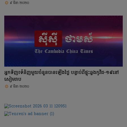
៩ មីនា ២០២០
អ្នកទិញ៖ទំនិញមួយចំនួនបានឡើងថ្លៃ បន្ទាប់ពីផ្ទុះឆ្លងកូវីដ-១៩នៅ
សៀមរាប
៩ មីនា ២០២០