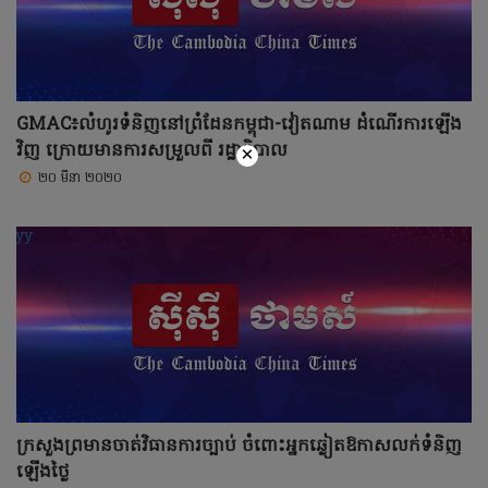
GMAC៖លំហូរទំនិញនៅព្រំដែនកម្ពុជា-វៀតណាម ដំណើរការឡើង
វិញ ក្រោយមានការសម្រួលពី រដ្ឋាភិបាល
×
២០ មីនា ២០២០
ក្រសួងព្រមានចាត់វិធានការច្បាប់ ចំពោះអ្នកឆ្លៀតឱកាសលក់ទំនិញ
ឡើងថ្លៃ