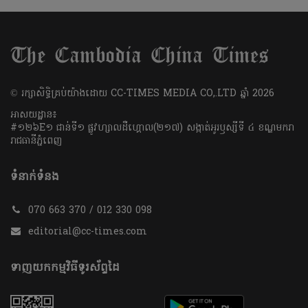
​© រក្សា​សិទ្ធិ​គ្រប់​យ៉ាង​ដោយ​ CC-TIMES MEDIA CO,.LTD ឆ្នាំ​ 2026
អាសយដ្ឋាន៖
#១២៦E១ ជាន់ទី១ ផ្លូវហ្សាលដឺហ្គោល(២១៧) សង្កាត់អូរឫស្សីទី ៤ ខណ្ឌមករា
រាជធានីភ្នំពេញ
ទំនាក់ទំនង
070 663 370 / 012 330 098
editorial@cc-times.com
ទាញយកកម្មវិធីទូរស័ព្ទដៃ