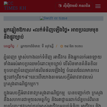
ស៊ីស៊ីថាមស៍ ភាសាចិន
Togg
navig
អ្នកឆ្លៀតឱកាស «លក់ទំនិញឡើងថ្លៃ» អាចប្រឈមមុខ
នឹងផ្លូវច្បាប់
សេដ្ឋកិច្ច
/
អ្នកយកព័ត៌មាន:
ទី សុវណ្នី
/
២៨ មីនា ២០២០
ភ្នំពេញ៖ ម្ចាស់ហាងលក់ទំនិញ អាជីវករ និងអ្នកលក់អនឡាយ
ទាំងអស់អាចប្រឈមចំពោះមុខច្បាប់ បើសិនមានគំនិត​ខិល​
ខូចកេញ​ចំនេញលក់ផលិតផលឡើងថ្លៃ ចំពេលដែលមានការ
ផ្ទុះនៅកូវីដ១៩។នេះបើយោងតាមសេចក្តីអំពាវនាវរបស់
ក្រសួងពាណិជ្ជកម្មក។
ក្នុងសេចក្តីអំពាវនាវក្រសួងពាណិជ្ជកម្ម បានបញ្ជាក់ថា ក្រសួង
នឹងសហការជាមួយសមត្ថកិច្ច និងអាជ្ញាធរពាក់ព័ន្ធចាត់វិធាន
ការចំពោះផ្លូវច្បាប់ដល់ម្ចាស់អាជីវកម្មលក់ទំនិញ អាជីវករ និង