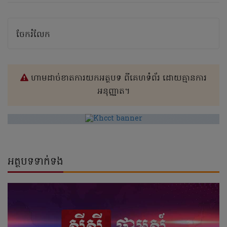
ចែករំលែក
ហាមដាច់ខាតការយកអត្ថបទ ពីគេហទំព័រ ដោយគ្មានការ
អនុញ្ញាត។
អត្ថបទទាក់ទង