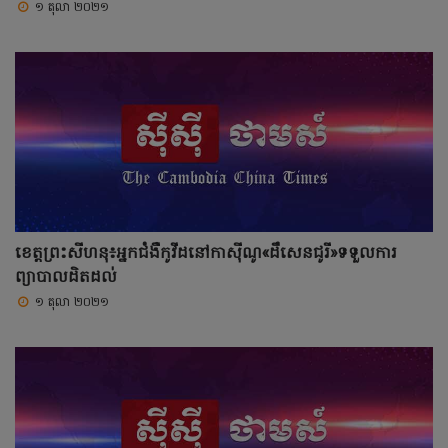
១ តុលា ២០២១
ខេត្តព្រះសីហនុ៖អ្នកជំងឺកូវីដនៅកាស៊ីណូ«ដឹសេនជូរី»ទទួលការ
ព្យាបាលដិតដល់
១ តុលា ២០២១