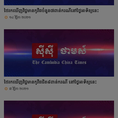
ថៃរកឃើញវិជ្ជមានកូវីដចំនួន៧ពាន់ករណីនៅថ្ងៃអាទិត្យនេះ
១៤ វិច្ឆិកា ២០២១
ថៃរកឃើញវិជ្ជមានកូវីដជិត៨ពាន់ករណី នៅថ្ងៃអាទិត្យនេះ
៧ វិច្ឆិកា ២០២១