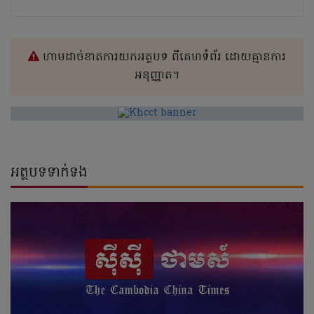
ហាមដាច់ខាតការយកអត្ថបទ ពីគេហទំព័រ ដោយគ្មានការ
អនុញ្ញាត។
អត្ថបទទាក់ទង