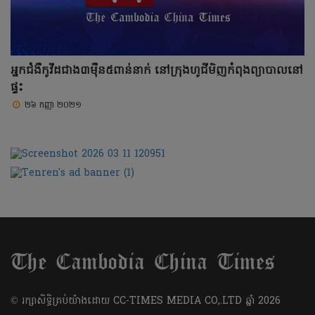
អ្នកជំងឺកូវីដជាង៣ម៉ឺន៥ពាន់នាក់ នៅក្រុងហូជីមិញកំពុងព្យាបាលនៅ
ផ្ទះ
២៦ កញ្ញា ២០២១
​© រក្សា​សិទ្ធិ​គ្រប់​យ៉ាង​ដោយ​ CC-TIMES MEDIA CO,.LTD ឆ្នាំ​ 2026