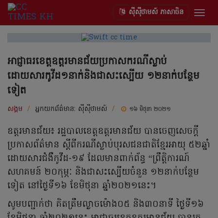
ស៊ីស៊ីថាមស៍ ភាសាចិន
Togg
navig
អាជ្ញាធរខេត្តឧត្តរមានជ័យប្រកាសករណីស្លាប់
ដោយសារកូវីដ១នាក់និងជាសះស្បើយ ១២នាក់បន្ថែម
ទៀត
សង្គម
/
អ្នកយកព័ត៌មាន:
ស៊ីស៊ីថាមស៍
/
១៦ មិថុនា ២០២១
ឧត្តរមានជ័យ៖ រដ្ឋបាលខេត្តឧត្តរមានជ័យ បានចេញសេចក្ដី
ប្រកាសព័ត៌មាន ស្ដីពីករណីស្លាប់បុរសជនជាតិខ្មែរអាយុ ៥២ឆ្នាំ
ដោយសារជំងឺកូវីដ-១៩ ដែលមានពាក់ព័ន្ធ “ព្រឹត្តិការណ៍
សហគមន៍ ២០កុម្ភៈ និងជាសះស្បើយចំនួន ១២នាក់បន្ថែម
ទៀត នៅថ្ងៃទី១៦ ខែមិថុនា ឆ្នាំ២០២១នេះ។
សូមបញ្ជាក់ថា គិតត្រឹមល្ងាចម៉ោង០៥ និង៣០នាទី ថ្ងៃទី១៦