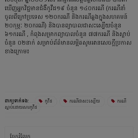
ខែមិថុនា ឆ្នាំ២០២១នេះ អាជ្ញាធរខេត្តឧត្តរមានជ័យ បានរក
ឃើញអ្នកវិជ្ជមានជំងឺកូវីដ១៩ ចំនួន ១៤០ករណី (ករណីនាំ
ចូលពីក្រៅប្រទេស ១២០ករណី និងករណីឆ្លងក្នុងសហគមន៍
២០កុម្ភៈ ២០ករណី) និងបានព្យាបាលជាសះស្បើយចំនួន
៦១ករណី , កំពុងសម្រាកព្យាបាលចំនួន ៧៧ករណី និងស្លាប់
ចំនួន ០២នាក់ សម្រាប់ព័ត៌មានលម្អិតសូមអានសេចក្ដីប្រកាស
ខាងក្រោម៖​
ពាក្យទាក់ទង:
កូវីដ
ករណីជាសះស្បើយ
ករណី
ស្លាប់ដោយសារកូវីដ
ចែករំលែក