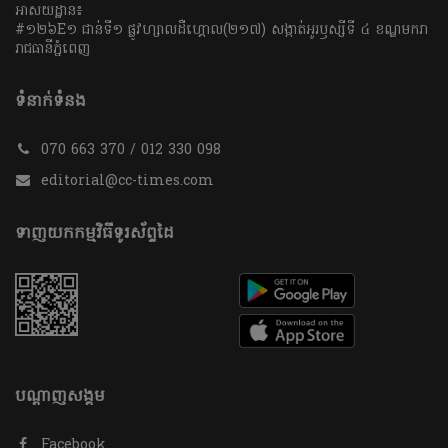
អាសយដ្ឋាន៖
#១២៦E១ ជាន់ទី១ ផ្លូវហ្សាលដឺហ្គោល(២១៧) សង្កាត់អូរឫស្សីទី ៤ ខណ្ឌមករា
រាជធានីភ្នំពេញ
ទំនាក់ទំនង
070 663 370 / 012 330 098
editorial@cc-times.com
ទាញយកកម្មវិធីទូរស័ព្ទដៃ
បណ្តាញសង្គម
Facebook