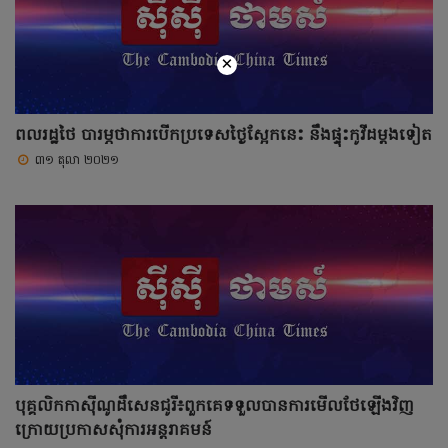
×
ពលរដ្ឋថៃ បារម្ភថាការបើកប្រទេសថ្ងៃស្អែកនេះ នឹងផ្ទុះកូវីដម្ដងទៀត
៣១ តុលា ២០២១
បុគ្គលិកកាស៊ីណូដឹសេនជូរី៖ពួកគេទទួលបានការមើលថែឡើងវិញ
ក្រោយប្រកាសសុំការអន្តរាគមន៍