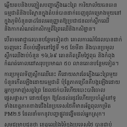
ឆ្លើយតបនិងបញ្ជៀសបញ្ហាភ្លើងឆេះព្រៃ ការិយាល័យធនធាន
ធម្មជាតិនិងបរិស្ថានក្នុងតំបន់បានដាក់ចេញនូវគម្រោងមួយនៅ
ក្នុងភូមិចំនួន៣៤ដែលអនុញ្ញាតឱ្យប្រជាជនលក់ស្លឹកឈើ
និងកាកសំណល់កសិកម្មពីព្រៃឈើនិងកសិដ្ឋាន។
បើតាមអាជ្ញាធរបានបន្ថែមទៀតថា គោលការណ៍ដែលបានដាក់
ចេញនេះ គឺចាប់ផ្តើមនៅថ្ងៃទី ១៥ ខែមីនា និងបានប្រមូល
ស្លឹកឈើងាប់ចំនួន ១៦,៦៩ តោនគិតត្រឹមថ្ងៃពុធ និងកំពុង
កំណត់គោលដៅសរុបប្រមាណ ៥០ លានតោនបន្ថែមទៀត។
ការប្រមូលទិញស្លឹកឈើនេះ គឺដោយសារតែភ្លើងឆេះព្រៃមួយ
ចំនួនកើតឡើងដោយធម្មជាតិ ប៉ុន្តែភាគច្រើនគឺបង្កឡើងដោយ
អ្នកប្រមាញ់សត្វព្រៃ ដែលជក់បារីហើយបោះបារីចោល
ផ្ដេសផ្ដាស។ ដោយឡែក ឱ្យតែដល់រដូវរំហើយប្រចាំឆ្នាំនៅទូ
ទាំងខេត្តភាគខាងជើងនៃប្រទេសថៃគឺមានអ័ព្ទពុលកម្រិត
PM២.5 ដែលនាំមកនូវបញ្ហាផ្លូវដង្ហើមដល់អ្នកស្រុក។
សូមជម្រាបជូនថា ខេត្តឈៀងម៉ៃក្នុងប្រទេសថៃ បានជាប់