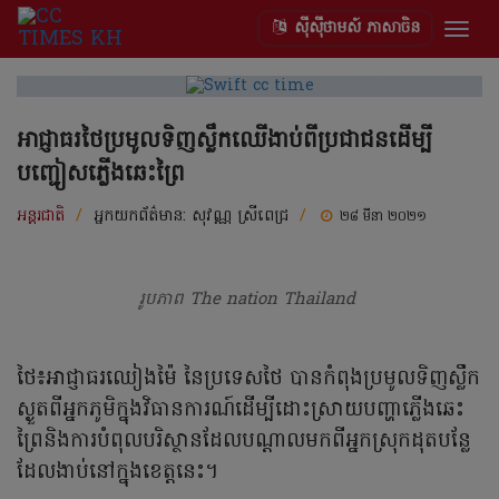
ស៊ីស៊ីថាមស៍ ភាសាចិន
Togg
navig
អាជ្ញាធរថៃប្រមូលទិញស្លឹកឈើងាប់ពីប្រជាជនដើម្បី
បញ្ជៀសភ្លើងឆេះព្រៃ
អន្តរជាតិ
/
អ្នកយកព័ត៌មាន:
សុវណ្ណ ស្រីពេជ្រ
/
២៨ មីនា ២០២១
រូបភាព The nation Thailand
ថៃ៖អាជ្ញាធរឈៀងម៉ៃ នៃប្រទេសថៃ បានកំពុងប្រមូលទិញស្លឹក
ស្ងួតពីអ្នកភូមិក្នុងវិធានការណ៍ដើម្បីដោះស្រាយបញ្ហាភ្លើងឆេះ
ព្រៃនិងការបំពុលបរិស្ថានដែលបណ្តាលមកពីអ្នកស្រុកដុតបន្លែ
ដែលងាប់នៅក្នុងខេត្តនេះ។