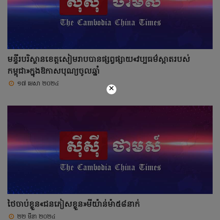
មន្ទីរបរិស្ថានខេត្តសៀមរាបបានផ្សព្វផ្សាយ«វប្បធម៌ស្អាតរបស់
កម្ពុជា»ក្នុងឱកាសបុណ្យចូលឆ្នាំ
១៧ មេសា ២០២៤
×
ថៃចាប់ខ្លួន«ជនភៀសខ្លួន»មីយ៉ាន់ម៉ា៥៨នាក់
២២ មីនា ២០២៤