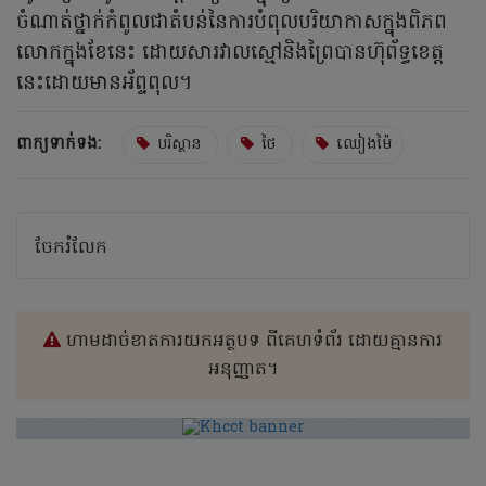
ចំណាត់ថ្នាក់កំពូលជាតំបន់នៃការបំពុលបរិយាកាសក្នុងពិភព
លោកក្នុងខែនេះ ដោយសារវាលស្មៅនិងព្រៃបានហ៊ុព័ទ្ធខេត្ត
នេះដោយមានអ័ព្ទពុល។
ពាក្យទាក់ទង:
បរិស្ថាន
ថៃ
ឈៀងម៉ៃ
ចែករំលែក
ហាមដាច់ខាតការយកអត្ថបទ ពីគេហទំព័រ ដោយគ្មានការ
អនុញ្ញាត។