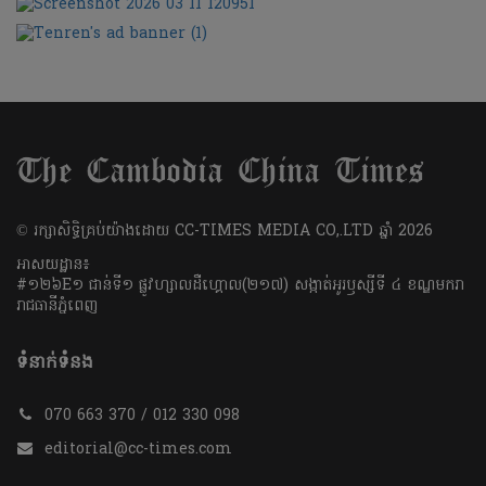
​© រក្សា​សិទ្ធិ​គ្រប់​យ៉ាង​ដោយ​ CC-TIMES MEDIA CO,.LTD ឆ្នាំ​ 2026
អាសយដ្ឋាន៖
#១២៦E១ ជាន់ទី១ ផ្លូវហ្សាលដឺហ្គោល(២១៧) សង្កាត់អូរឫស្សីទី ៤ ខណ្ឌមករា
រាជធានីភ្នំពេញ
ទំនាក់ទំនង
070 663 370 / 012 330 098
editorial@cc-times.com