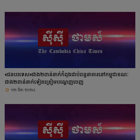
«ជនបរទេស»ជាង២ពាន់នាក់កំពុងជាប់ពន្ធនាគារនៅកម្ពុជាខណៈ
ជាង២ពាន់នាក់ទៀតត្រៀមបណ្តេញចេញ
១២ មីនា ២០២៤