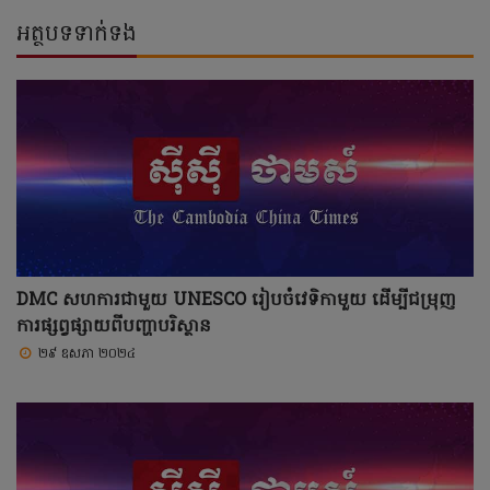
អត្ថបទទាក់ទង
DMC សហការជាមួយ UNESCO រៀបចំវេទិកាមួយ ដើម្បីជម្រុញ
ការផ្សព្វផ្សាយពីបញ្ហាបរិស្ថាន
២៩ ឧសភា ២០២៤