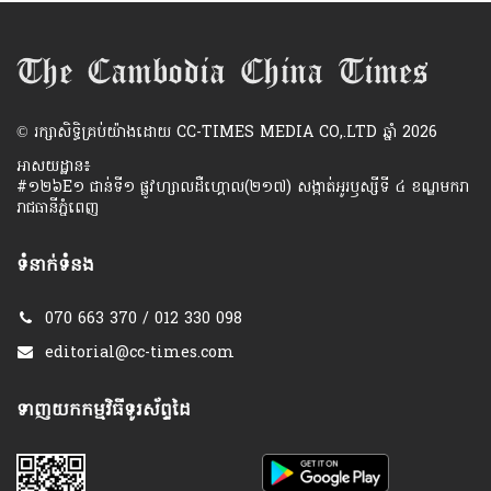
​© រក្សា​សិទ្ធិ​គ្រប់​យ៉ាង​ដោយ​ CC-TIMES MEDIA CO,.LTD ឆ្នាំ​ 2026
អាសយដ្ឋាន៖
#១២៦E១ ជាន់ទី១ ផ្លូវហ្សាលដឺហ្គោល(២១៧) សង្កាត់អូរឫស្សីទី ៤ ខណ្ឌមករា
រាជធានីភ្នំពេញ
ទំនាក់ទំនង
070 663 370 / 012 330 098
editorial@cc-times.com
ទាញយកកម្មវិធីទូរស័ព្ទដៃ