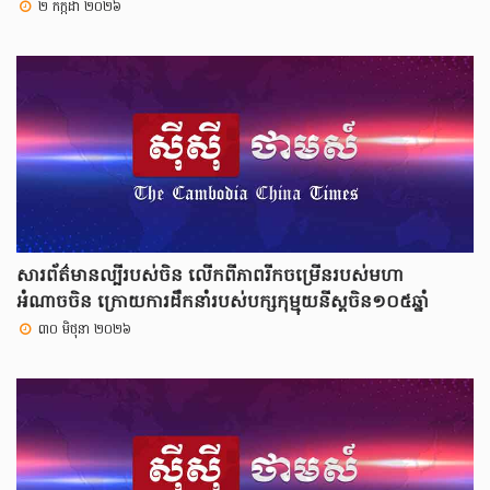
២ កក្កដា ២០២៦
សារព័ត៌មានល្បីរបស់ចិន លើកពីភាពរីកចម្រើនរបស់មហា
អំណាចចិន ក្រោយការដឹកនាំរបស់បក្សកុម្មុយនីស្តចិន១០៥ឆ្នាំ
៣០ មិថុនា ២០២៦