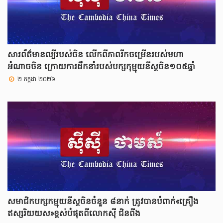
សារព័ត៌មានល្បីរបស់ចិន លើកពីភាពរីកចម្រើនរបស់មហា
អំណាចចិន ក្រោយការដឹកនាំរបស់បក្សកុម្មុយនីស្តចិន១០៥ឆ្នាំ
២ កក្កដា ២០២៦
សមាជិកបក្សកម្មុយនីស្តចិនចំនួន ៨នាក់ ត្រូវបានបំពាក់«គ្រឿង
ឥស្សរិយយស»ខ្ពស់បំផុតពីលោកស៊ី ជិនពីង