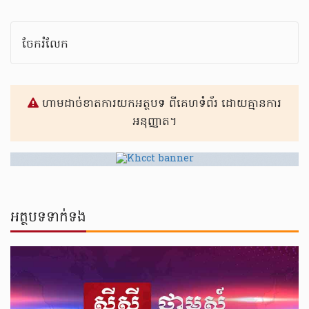
ចែករំលែក
ហាមដាច់ខាតការយកអត្ថបទ ពីគេហទំព័រ ដោយគ្មានការ
អនុញ្ញាត។
អត្ថបទទាក់ទង