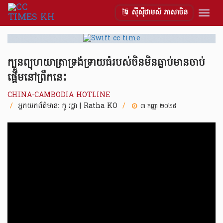
ស៊ីស៊ីថាមស៍ ភាសាចិន
Togg
navig
ក្បួនព្យុហយាត្រាទ្រង់ទ្រាយធំរបស់ចិនមិនធ្លាប់មានចាប់
ផ្តើមនៅព្រឹកនេះ
CHINA-CAMBODIA HOTLINE
/
អ្នកយកព័ត៌មាន:
កូ រដ្ឋា | Ratha KO
/
៣ កញ្ញា ២០២៥