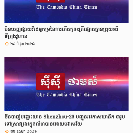
ចិនចេញផ្សាយវីដេអូកម្រនៃការកើតកូន«ត្រីផ្សោតគ្មានព្រុយ»ពី
ទីក្រុងវូហាន
២៤ មិថុនា ២០២៦
ចិនបាញ់បង្ហោះយាន Shenzhou-23 បញ្ជូនអវកាសយានិក ៣រូប
ទៅស្រាវជ្រាវក្នុងលំហបានដោយជោគជ័យ
២៦ ឧសភា ២០២៦