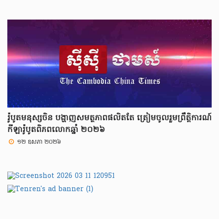
រ៉ូបូត​មនុស្សចិន បង្ហាញសមត្ថភាពផលិតតែ ត្រៀមចូលរួមព្រឹត្តិការណ៍
កីឡារ៉ូបូតពិភពលោកឆ្នាំ ២០២៦
១២ ឧសភា ២០២៦