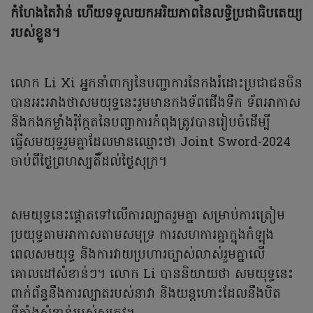
កំហែងតៃវ៉ាន់ ហើយទទួលយកអរិយភាពនៃលទ្ធិប្រជាធិបតេយ្យ
របស់ខ្លួន។
លោក Li Xi អ្នកនាំពាក្យនៃបញ្ជាការនៃកងរំដោះប្រជាជនចិន
បានអះអាងថាសមយុទ្ធនេះរួមមានកងទ័ពជើងទឹក ទ័ពអាកាស
និងកងកម្លាំងរ៉ុក្កែតនៃបញ្ជាការកំពុងត្រូវបានរៀបចំដើម្បី
ធ្វើសមយុទ្ធរួមគ្នាដែលមានឈ្មោះថា Joint Sword-2024
ចាប់ពីថ្ងៃព្រហស្បតិ៍ដល់ថ្ងៃសុក្រ។
សមយុទ្ធនេះផ្តោតទៅលើការល្បាតរួមគ្នា សម្រាប់ការត្រៀម
ប្រយុទ្ធតាមអាកាសតាមសមុទ្រ ការសហការគ្នាក្នុងកំឡុង
ពេលសមយុទ្ធ និងការវាយប្រហារច្បាស់លាស់រួមគ្នាលើ
គោលដៅសំខាន់ៗ។ លោក Li បាននិយាយថា សមយុទ្ធនេះ
ពាក់ព័ន្ធនឹងការល្បាតរបស់នាវា និងយន្តហោះដែលនឹងបិត