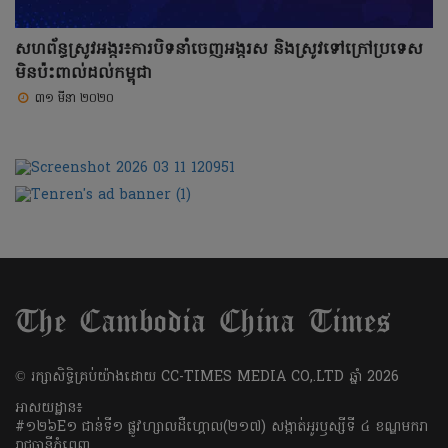
សហព័ន្ធស្រូវអង្ករ៖ការបិទនាំចេញអង្ករស និងស្រូវទៅក្រៅប្រទេស
មិនប៉ះពាល់ដល់កម្ពុជា
៣១ មីនា ២០២០
​© រក្សា​សិទ្ធិ​គ្រប់​យ៉ាង​ដោយ​ CC-TIMES MEDIA CO,.LTD ឆ្នាំ​ 2026
អាសយដ្ឋាន៖
#១២៦E១ ជាន់ទី១ ផ្លូវហ្សាលដឺហ្គោល(២១៧) សង្កាត់អូរឫស្សីទី ៤ ខណ្ឌមករា
រាជធានីភ្នំពេញ