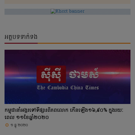
អត្ថបទទាក់ទង
កម្ពុជានាំអង្ករទៅទីផ្សារពិភពលោក កើនឡើង១៦,៩០% ក្នុងរយៈ
ពេល ១១ខែឆ្នាំ២០២០
១ ធ្នូ ២០២០