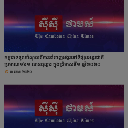
កម្ពុជាទទួលចំណូលពីការនាំចេញអង្ករទៅទីផ្សារអន្តរជាតិ
ប្រមាណ១៦១ លានដុល្លារ ក្នុងត្រីមាសទី១ ឆ្នាំ២០២០
៣ មេសា ២០២០