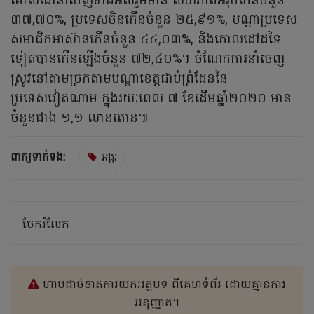
គោលដៅនាំចេញទាំងអស់រួមមាន សហភាពអ៊ឺរ៉ុបកើនចំនួន
៣៧,៧០%, ប្រទេសចិនកើនចំនួន ២៥,៩១%, បណ្តាប្រទេស
សមាជិកអាស៊ានកើនចំនួន ៤៤,០៣%, និងគោលដៅដទៃ
ទៀតបានកើនឡើងចំនួន ៧២,៤០%។ ចំណែកការនាំចេញ
ស្រូវនៅតាមច្រកតាមបណ្តាខេត្តជាប់ព្រំដែននៃ
ប្រទេសវៀតណាម ក្នុងរយៈពេល ៧ ខែដើមឆ្នាំ២០២០ មាន
ចំនួនជាង ១,១ លានតោន៕
ពាក្យទាក់ទង:
អង្ករ
ចែករំលែក
ហាមដាច់ខាតការយកអត្ថបទ ពីគេហទំព័រ ដោយគ្មានការ
អនុញ្ញាត។