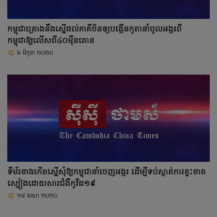
កម្ពុជាគ្រោងនឹងស្នើដល់ភាគីចិនឲ្យបង្កើនកូតានាំចូលអង្ករពី
កម្ពុជាឱ្យលើសពី៤០ម៉ឺនតោន
៦ មិថុនា ២០២០
ទីម័រខាងកើតស្នើសុំឱ្យកម្ពុជានាំចេញអង្ករ ដើម្បីទប់ស្កាត់ការខ្វះខាត
ស្បៀងដោយសារជំងឺកូវីដ១៩
១៨ មេសា ២០២០