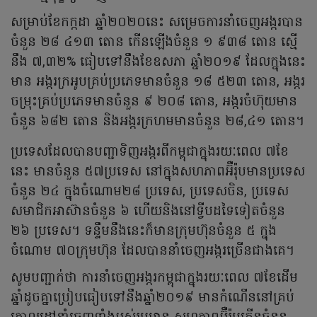
សម្រាប់ខែកក្កដា ឆ្នាំ២០២០នេះ សម្រេចការនាំចេញអង្ករបាន
ចំនួន ២៨ ៤១៣ តោន កើនឡើងចំនួន ១ ៩៣៨ តោន ស្មើ
នឹង ៧,៣២% ធៀបទៅនឹងខែឧសភា ឆ្នាំ២០១៩ ដែលក្នុងនេះ
មាន អង្ករក្រអូបគ្រប់ប្រភេទមានចំនួន ១៨ ៥២៣ តោន, អង្ករ
ចម្រុះគ្រប់ប្រភេទមានចំនួន ៩ ២០៨ តោន, អង្ករចំហ៊ុយមាន
ចំនួន ៦៨២ តោន និងអង្ករក្រហមមានចំនួន ២៨,៤១ តោន។
ប្រទេសដែលបានបញ្ជាទិញអង្ករពីកម្ពុជាក្នុងរយៈពេល ៧ខែ
នេះ មានចំនួន ៥៧ប្រទេស នៅក្នុងសហភាពអ៊ឺរ៉ុបមានប្រទេស
ចំនួន ២៤ ក្នុងចំណោម២៨ ប្រទេស, ប្រទេសចិន, ប្រទេស
សមាជិកអាស៊ានចំនួន ៦ ហើយនិងនៅទ្វីបដទៃទៀតចំនួន
២៦ ប្រទេស។ ទន្ទឹមនឹងនេះក៏មានក្រុមហ៊ុនចំនួន ៥ ក្នុង
ចំណោម ៧០ក្រុមហ៊ុន ដែលបាននាំចេញអង្ករច្រើនជាងគេ។
សូមបញ្ជាក់ថា ការនាំចេញអង្ករកម្ពុជាក្នុងរយៈពេល ៧ខែដើម
ឆ្នាំដូចគ្នាប្រៀបធៀបទៅនឹងឆ្នាំ២០១៩ មានកំណើននៅគ្រប់