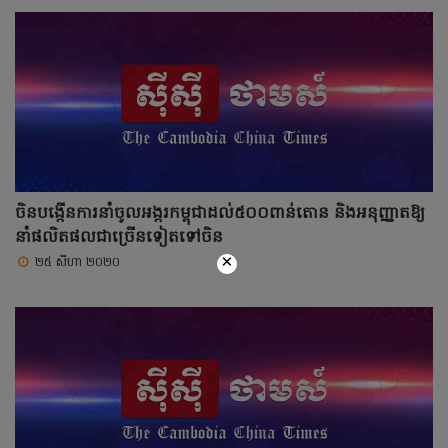
ចិនបង្កើនការនាំចូលអង្ករកម្ពុជាដល់៥០០ពាន់តោន និងអនុញ្ញាតឱ្យ
នាំផលិតផលជាច្រើនទៀតទៅចិន
×
២៥ សីហា ២០២០