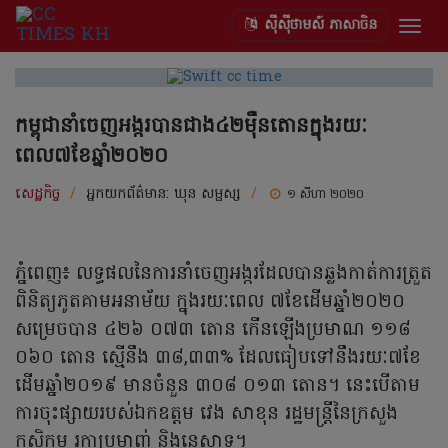
ស៊ីស៊ីថាមស៍ ភាសាចិន
Togg
navig
កម្ពុជានាំចេញអង្ករបានជាង៤២ម៉ឺនតោនក្នុងរយៈ
ពេល៧ខែឆ្នាំ២០២០
សេដ្ឋកិច្ច
/
អ្នកយកព័ត៌មាន:
ឃុន សម្ផស្ស
/
១ សីហា ២០២០
ភ្នំពេញ៖ លទ្ធផលនៃការនាំចេញអង្ករដែលបានឆ្លងកាត់ការត្រួត
ពិនិត្យភូតគាមអនាម័យ ក្នុងរយៈពេល ៧ខែដើមឆ្នាំ២០២០
សម្រេចបាន ៤២៦ ០៧៣ តោន កើនឡើងប្រមាណ ១១៨
០៦០ តោន ស្មើនឹង ៣៨,៣៣% ដែលធៀបទៅនឹងរយៈ៧ខែ
ដើមឆ្នាំ២០១៩ មានចំនួន ៣០៨ ០១៣ តោន។ នេះបើតាម
ការចុះផ្សាយរបស់ឯកឧត្តម វេង សាខុន រដ្ឋមន្រ្តីនៃក្រសួង
កសិកម្ម រុក្ខាប្រមាញ់ និងនេសាទ។