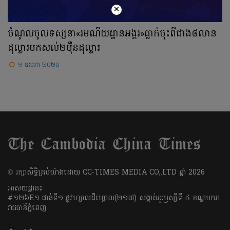
×
ចំណូលចូលទស្សនា«រមណីយដ្ឋានអង្គរ»ធ្លាក់ចុះពីជាង៨លាន
ដុល្លារមកសល់២ម៉ឺនដុល្លារ
១ ឧសភា ២០២០
​© រក្សា​សិទ្ធិ​គ្រប់​យ៉ាង​ដោយ​ CC-TIMES MEDIA CO,.LTD ឆ្នាំ​ 2026
អាសយដ្ឋាន៖
#១២៦E១ ជាន់ទី១ ផ្លូវហ្សាលដឺហ្គោល(២១៧) សង្កាត់អូរឫស្សីទី ៤ ខណ្ឌមករា
រាជធានីភ្នំពេញ