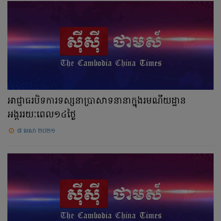
អាជ្ញាធរបិទការទស្សនាប្រាសាទនានាក្នុងរមណីយដ្ឋាន
អង្គររយៈពេល១៤ថ្ងៃ
៧ មេសា ២០២១