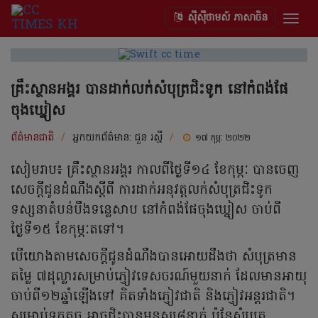
ស៊ីស៊ីថាមស៍ ភាសាចិន
Togg
navig
គ្រឹះស្ថានអង្គរ បានដាក់លក់សំបុត្រជិះទូក នៅកំពង់ផែ
ចុងឃ្នៀស
ព័ត៌មានជាតិ
/
អ្នកយកព័ត៌មាន:
ជួន រស្មី
/
១៧ កុម្ភៈ ២០២២
សៀមរាប៖ គ្រឹះស្ថានអង្គរ កាលពីថ្ងៃទី១៤ ខែកុម្ភៈ បានចេញ
សេចក្ដីជូនដំណឹងស្ដីពី ការដាក់អនុវត្តលក់សំបុត្រជិះទូក
ទស្សនាតំបន់បឹងទន្លេសាប នៅកំពង់ផែចុងឃ្នៀស ចាប់ពី
ថ្ងៃទី១៥ ខែកុម្ភៈតទៅ។
បើយោងតាមសេចក្ដីជូនដំណឹងបានអោយដឹងថា សំបុត្រមាន
តម្លៃ ៧ដុល្លារសម្រាប់ភ្ញៀវទេសចរណ៍មួយនាក់ ដែលមានអាយុ
ចាប់ពី១២ឆ្នាំឡើងទៅ គិតទាំងភ្ញៀវជាតិ និងភ្ញៀវអន្តរជាតិ។
សម្រាប់ទូកតូច អាចជិះបានមនុស្ស៨នាក់ ប៉ុន្កែសំបុត្រ