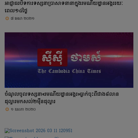
អាជ្ញាធរបិទការទស្សនាប្រាសាទនានាក្នុងរមណីយដ្ឋានអង្គររយៈ
ពេល១៤ថ្ងៃ
៧ មេសា ២០២១
ចំណូលចូលទស្សនា«រមណីយដ្ឋានអង្គរ»ធ្លាក់ចុះពីជាង៨លាន
ដុល្លារមកសល់២ម៉ឺនដុល្លារ
១ ឧសភា ២០២០