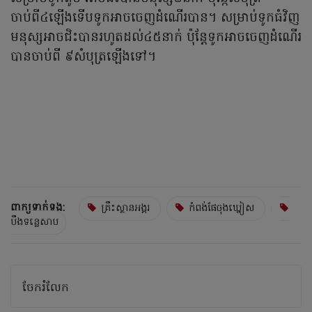
ចាប់ពី៤ឡើងទើបទូកអាចចេញដំណើរបាន។ សម្រាប់ទូកធំវិញ
មនុស្សអាចជិះបានរហូតដល់៤៥នាក់ ប៉ុន្ដែទូកអាចចេញដំណើរ
បានចាប់ពី ៩សំបុត្រឡើងទៅ។
ពាក្យទាក់ទង:
គ្រឹះស្ថានអង្គរ
កំពង់ផែចុងឃ្នៀស
បឹងទន្លេសាប
ចែករំលែក