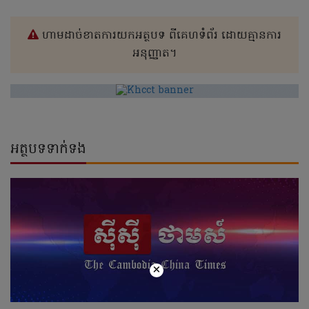
ហាមដាច់ខាតការយកអត្ថបទ ពីគេហទំព័រ ដោយគ្មានការ
អនុញ្ញាត។
អត្ថបទទាក់ទង
×