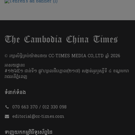
​© រក្សា​សិទ្ធិ​គ្រប់​យ៉ាង​ដោយ​ CC-TIMES MEDIA CO,.LTD ឆ្នាំ​ 2026
អាសយដ្ឋាន៖
#១២៦E១ ជាន់ទី១ ផ្លូវហ្សាលដឺហ្គោល(២១៧) សង្កាត់អូរឫស្សីទី ៤ ខណ្ឌមករា
រាជធានីភ្នំពេញ
ទំនាក់ទំនង
070 663 370 / 012 330 098
editorial@cc-times.com
ទាញយកកម្មវិធីទូរស័ព្ទដៃ