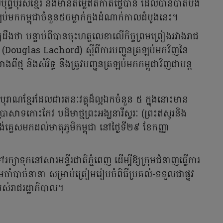
ស់បុព្វបុរសខ្មែរ និងមានតម្លៃឥតកាត់ថ្លៃបាន ដែលបានបាត់បង់
រឡប់មកកម្ពុជាចំនួន៥ចម្លាក់ក្នងដំណាក់កាលដំបូងនេះ។
ឹងថា បន្ទាប់ពីបានចុះហត្ថលេខាលើកិច្ចព្រមព្រៀងរវាងរាជ
ិក (Douglas Lachord) ស្ដីពីការបញ្ជូនត្រឡប់មកវិញនៃ
ាងពីថ្ម និងសំរិទ្ធ នឹងត្រូវបញ្ជូនត្រឡប់មកកម្ពុជាវិញជាបន្ត
ុបុរាណខ្មែរដែលជារតនៈវត្ថុដ៏ល្អឯកចំនួន ៥ ក្នុងនោះមាន
ពីប្រាសាទកោះកែវ បដិមាថ្មព្រះអង្ឃនារីស្វរៈ (ព្រះឥសូរនិង
ង់គ្លេសមកដល់មាតុភូមិកម្ពុជា នៅថ្ងៃទី២៩ ខែកញ្ញា
្សាទុកនៅសារមន្ទីរជាតិភ្នំពេញ ដើម្បីឱ្យក្រុមជំនាញធ្វើការ
រចាំបាច់នានា សម្រាប់ត្រៀមរៀបចំពិធីប្រគល់-ទទួលជាផ្លូវ
់រាជរដ្ឋាភិបាល។