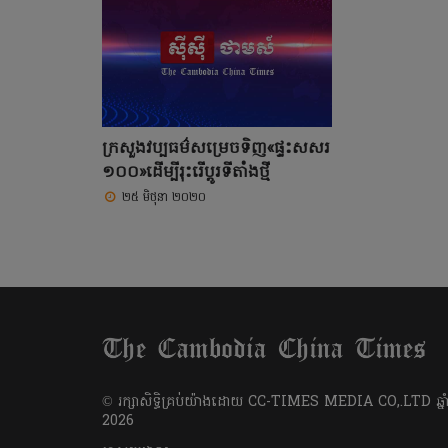
ក្រសួងវប្បធម៌សម្រេច​ទិញ​«ផ្ទះសសរ​
១០០»​ដើម្បីរុះរើ​ប្តូរទីតាំង​ថ្មី​
២៥ មិថុនា ២០២០
​© រក្សា​សិទ្ធិ​គ្រប់​យ៉ាង​ដោយ​ CC-TIMES MEDIA CO,.LTD ឆ្នាំ
2026