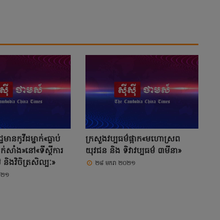
មានកូវីដម្នាក់«ធ្លាប់
ក្រសួងវប្បធម៌ផ្អាក«មហោស្រព
ក់សាំង»នៅ«ទីស្តីការ
យុវជន និង ទិវាវប្បធម៌ ៣មីនា»
 និងវិចិត្រសិល្បៈ»
២៨ មករា ២០២១
០២១