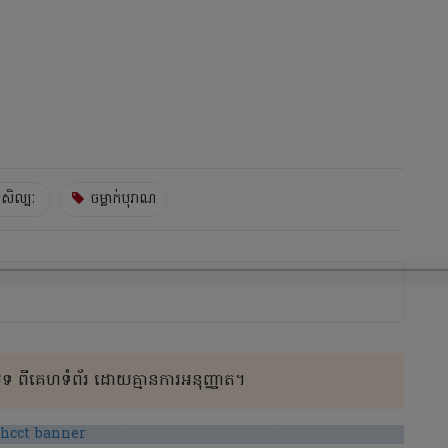
្រសិល្បៈ
ចម្លាក់បុរាណ
 ពីគេហទំព័រ ដោយគ្មានការអនុញ្ញាត។