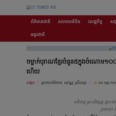
ព័ត៌មានជាតិ
សហគមន៍ចិន
សេដ្ឋកិច្ច
សង្
អន្តរជាតិ
ចម្លាក់បុរាណខ្មែរចំនួន៥ក្នុងចំណោម១
ហើយ
សង្គម
/
អ្នកយកព័ត៌មាន:
សុវណ្ណ ស្រីពេជ្រ
/
៣០ កញ្ញា ២
បដិមាថ្ម ព្រះសិវស្កន្ទ (ព្រ
រូបភាព៖​ 