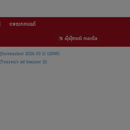
E
បទយកការណ៍
ស៊ីស៊ីថាមស៍ ភាសាចិន