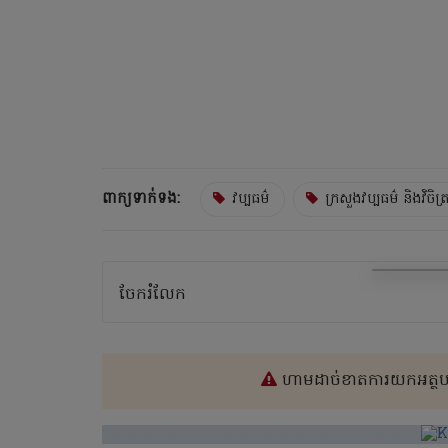
ពាក្យទាក់ទង:
វប្បធម៌
ក្រសួងវប្បធម៌ និងវិចិត
ចែករំលែក
ហាមដាច់ខាតការយកអត្ថបទ