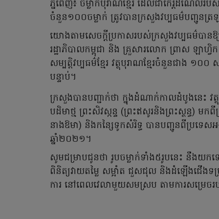
ភ្នំពេញ៖ ចម្លាក់បុរាណខ្មែរ ដែលជាកេរ្តិ៍ដំណែលរប
ចំនួន១០០ចម្លាក់ ត្រូវបានក្រសួងវប្បធម៌បញ្ជូនត្
យោងតាមសេចក្ដីប្រកាសរបស់ក្រសួងវប្បធម៌បានឱ្យដ
រដ្ឋាភិបាលកម្ពុជា និង គ្រួសារលោក ព្រាស ឡាហ្វ
សម្បត្តិវប្បធម៌ខ្មែរ វត្ថុបុរាណខ្មែរចំនួនជាង ១០០ ស
បន្ទាប់។
ក្រសួងបានបញ្ជាក់ថា ក្នុងដំណាក់កាលដំបូងនេះ វត្ថ
បដិមាថ្ម ព្រះសិវស្កន្ទ (ព្រះឥសូរនិងព្រះស្ថន្ធ) មក
នាងឱមា) និងកន្សៃទូកសំរិទ្ធ បានបញ្ជូនពីប្រទេសអ
ឆ្នាំ២០២១។
សូមជម្រាបជូនថា រូបចម្លាក់ទាំង៥រូបនេះ នឹងយកទៅរក
ពិនិត្យវាយតម្លៃ សម្អាំត ជួសជុល និងដំឡើងជើងទម្
ការ នៅពេលវេលាមួយសមស្រប តាមការសម្រេចរបស