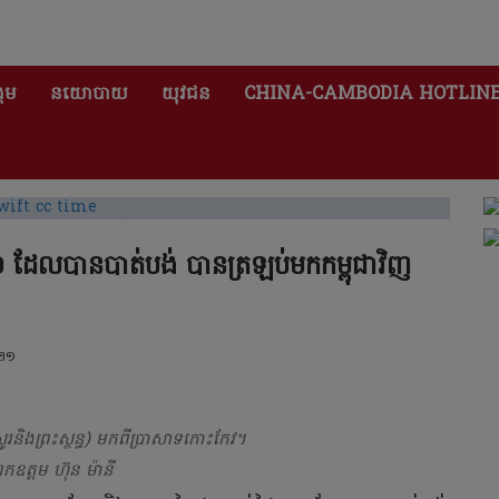
គម
នយោបាយ
យុវជន
CHINA-CAMBODIA HOTLIN
០០ ដែលបានបាត់បង់ បានត្រឡប់មកកម្ពុជាវិញ
០២១
ះឥសូរនិងព្រះស្ថន្ធ) មកពីប្រាសាទកោះកែវ។
ឯកឧត្តម ហ៊ុន ម៉ានី