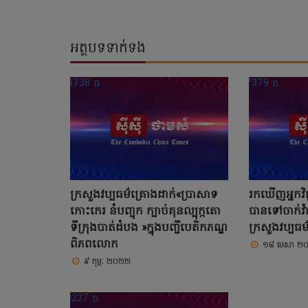
អត្ថបទទាក់ទង
ក្រសួងវប្បធម៌គ្រោងដាក់«ប្រាសាទ
រកឃើញអ្នកវិជ្ជ
កោះកេរ នំបញ្ចុក ក្បាច់គុនល្បុក្កតោ
បានទៅចាក់វ៉ា
ទីក្រុងបាត់ដំបង »ក្នុងបញ្ជីបេតិកភណ្ឌ
ក្រសួងវប្បធម៌
ពិភពលោក
១៨ មេសា ២
៩ កុម្ភៈ ២០២២