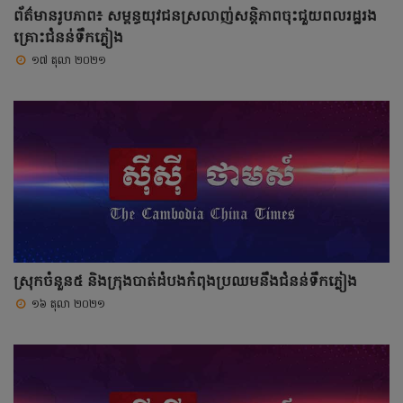
ព័ត៌មានរូបភាព៖ សម្ពន្ធយុវជនស្រលាញ់សន្តិភាពចុះជួយពលរដ្ឋរង
គ្រោះជំនន់ទឹកភ្លៀង
១៧ តុលា ២០២១
ស្រុកចំនួន៥ និងក្រុងបាត់ដំបងកំពុងប្រឈមនឹងជំនន់ទឹកភ្លៀង
១៦ តុលា ២០២១