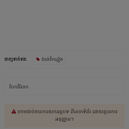
ពាក្យទាក់ទង:
ជំនន់ទឹកភ្លៀង
ចែករំលែក
ហាមដាច់ខាតការយកអត្ថបទ ពីគេហទំព័រ ដោយគ្មានការ
អនុញ្ញាត។