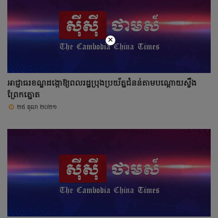
×
អាជ្ញាធរខណ្ឌដង្កោឱ្យពលរដ្ឋប្រុងប្រយ័ត្នជំនន់តាមបណ្ដោយស្ទឹង
ព្រែកត្នោត
២៥ តុលា ២០២១