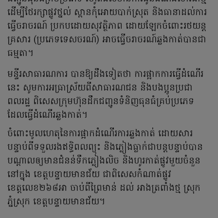
ដើម្បីថែរក្សាផ្លូវថ្នល់ ស្ពានកុំអោយបាក់ស្រុត និងធានាដល់ការ
ធ្វើចរាចរណ៍ ប្រកបដោយសុវត្ថិភាព ដោយឡែកចំពោះរថយន្ត
គ្រសារ (ប្រភេទទេសចរណ៍) អាចធ្វើចរាចរណ៍ឆ្លងកាត់បានជា
ធម្មតា។
មន្ទីរសាធារណការ បានឱ្យដឹងទៀតថា ការផ្អាកការធ្វើដំណើរ
នេះ សូមការអធ្រាស្រ័យពីសាធារណជន និងបងប្អូនប្រជា
ពលរដ្ឋ ពិសេសក្រុមហ៊ុនដឹកជញ្ជូនទំនិញធុនធំគ្រប់ប្រភេទ
ដែលធ្វើដំណើរឆ្លងកាត់។
ចំពោះមូលហេតុនៃការផ្អាកដំណើរការឆ្លងកាត់ ដោយសារ
បន្ទាប់ពីទទួលរងឥទ្ធិពលព្យុះ និងភ្លៀងធ្លាក់ជាបន្តបន្ទាប់បាន
បណ្តាលឲ្យមានជំនន់ទឹកភ្លៀងលិច និងហូរកាត់ផ្លូវមួយចំនួន
នៅក្នុង ខេត្តបន្ទាយមានជ័យ ជាពិសេសកំណាត់ផ្លូវ
ខេត្តលេខ២៦៨អា ចាប់ពីព្រៃមាន់ ដល់ អាងត្រពាំងថ្ម ស្រុក
ភ្នំស្រុក ខេត្តបន្ទាយមានជ័យ។