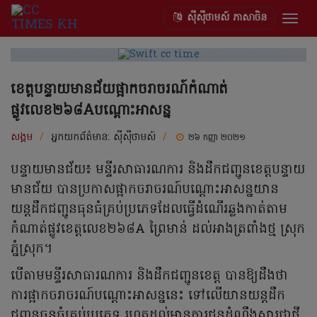
ស៊ីស៊ីថាមស៍ ភាសាចិន
Togg
navig
ខេត្តបន្ទាយមានជ័យផ្អាកចរាចរណ៍កំណាត់
ផ្លូវលេខ២៦៨Aបណ្តោះអាសន្ន
សង្គម
/
អ្នកយកព័ត៌មាន:
ស៊ីស៊ីថាមស៍
/
២៦ កញ្ញា ២០២១
បន្ទាយមានជ័យ៖ មន្ទីរសាធារណការ និងដឹកជញ្ជូនខេត្តបន្ទាយ
មានជ័យ បានប្រកាសផ្អាកចរាចរណ៍បណ្តោះអាសន្នយាន
យន្តដឹកជញ្ជូនធុនធំគ្រប់ប្រភេទដែលធ្វើដំណើរឆ្លងកាត់តាម
កំណាត់ផ្លូវខេត្តលេខ២៦៨A ព្រៃមាន់ ដល់អាងត្រពាំងថ្ម ស្រុក
ភ្នំស្រុក។
បើតាមមន្ទីរសាធារណការ និងដឹកជញ្ជូនខេត្ត បានឱ្យដឹងថា
ការផ្អាកចរាចរណ៍បណ្តោះអាសន្ននេះ ទៅលើយានយន្តដឹក
ជញ្ជូនធុនធំគ្រប់ប្រភេទ រហូតដល់មានការជូនដំណឹងសារជាថ្មី