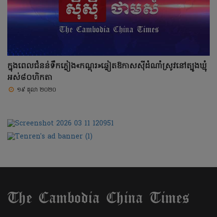
ក្នុងពេលជំនន់ទឹកភ្លៀង«កណ្តុរ»ឆ្លៀតឱកាសស៊ីដំណាំស្រូវនៅត្បូងឃ្មុំ
អស់៨០ហិកតា
១៩ តុលា ២០២០