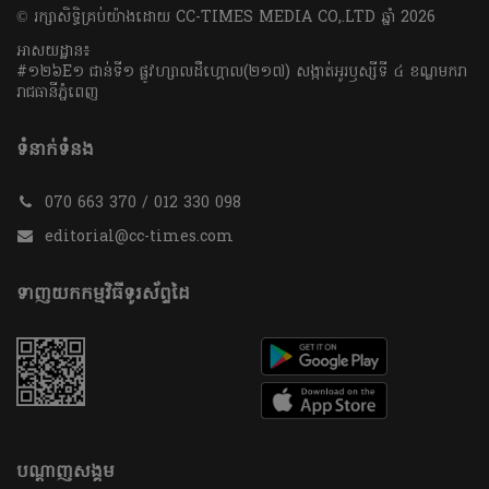
​© រក្សា​សិទ្ធិ​គ្រប់​យ៉ាង​ដោយ​ CC-TIMES MEDIA CO,.LTD ឆ្នាំ​ 2026
អាសយដ្ឋាន៖
#១២៦E១ ជាន់ទី១ ផ្លូវហ្សាលដឺហ្គោល(២១៧) សង្កាត់អូរឫស្សីទី ៤ ខណ្ឌមករា
រាជធានីភ្នំពេញ
ទំនាក់ទំនង
070 663 370 / 012 330 098
editorial@cc-times.com
ទាញយកកម្មវិធីទូរស័ព្ទដៃ
បណ្តាញសង្គម