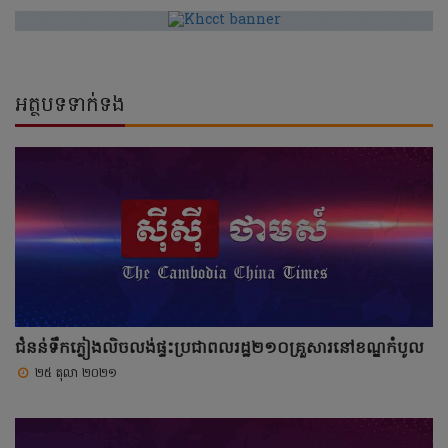
អត្ថបទទាក់ទង
ជំនន់ទឹកភ្លៀងលិចលង់ផ្ទះប្រជាពលរដ្ឋ២១០គ្រួសារនៅខណ្ឌកំបូល
២៥ តុលា ២០២១