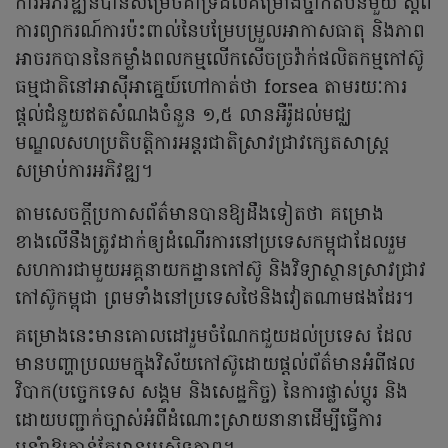
ការអភិវឌ្ឍន៍បានសម្រេចគាំទ្រដល់គម្រោងថ្នាក់តំបន់មួយ ស្ដីពី
ការព្យាករណ៍ការប៉ះពាល់នៃបម្រែបម្រួលអាកាសធាតុ និងភាព
អាចរកបាននៃកម្លាំងពលកម្មលើកសើចច្រវ៉ាក់ផលិតកម្មកៅស៊ូ
ធម្មជាតិនៅអាស៊ីអាគ្នេយ៍ហៅកាត់ថា forsea តាមរយៈការ
ផ្ដល់ជំនួយឥតសំណងចំនួន ១,៥ លានអឺរ៉ូដល់មជ្ឈ
មណ្ឌលសហប្រតិបត្តិការអន្តរជាតិស្រាវជ្រាវក្សេតសាស្ត្រ
សម្រាប់ការអភិវឌ្ឍ។
តាមសេចក្ដីប្រកាសព័ត៌មានបានឱ្យដឹងទៀតថា គម្រោង
ខាងលើនឹងត្រូវដាក់ឲ្យដំណើរការនៅប្រទេសកម្ពុជាដែលរួម
សហការជាមួយអគ្គនាយកដ្ឋានកៅស៊ូ និងវិទ្យាស្ថានស្រាវជ្រាវ
កៅស៊ូកម្ពុជា ព្រមទាំងនៅប្រទេសថៃនិងវៀតណាមផងដែរ។
គម្រោងនេះមានគោលដៅរួមចំណែកជួយដល់ប្រទេស ដែល
មានបញ្ហាប្រឈមក្នុងវិស័យកៅស៊ូដោយផ្ដល់ព័ត៌មានអំពីផល
វិបាក(បច្ចេកទេស សង្គម និងសេដ្ឋកិច្ច) នៃការផ្លាស់ប្ដូរ និង
ដោយបញ្ជាក់ច្បាស់អំពីដំណោះស្រាយនានាដើម្បីធ្វើការ