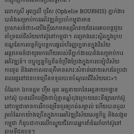
បន្សុំាឱ្យកាន់តែមានប្រសិទ្ធភាព។
លោកស្រី អូហ្វេលី បូរីស (Ophelie BOURHIS) ភ្នាក់ងារ
បារាំងសម្រាប់ការអភិវឌ្ឍន៍ប្រចាំកម្ពុជាមាន
ប្រសាសន៍ថា៖«យើងក្ដីសោមនស្សរីករាយដែលអាចបន្តជួយ
គាំទ្រដល់វិស័យកៅស៊ូនៅកម្ពុជា។ គម្រោងនេះស្ថិតក្នុងក្រប
ខណ្ឌនៃការបន្តកិច្ចបន្តការផ្ដល់ហិរញ្ញប្បទានក្នុងវិស័យ
អន្តរាគមន៍ជាយូរមកហើយរបស់ទីភ្នាក់ងារបារាំងសម្រាប់ការ
អភិវឌ្ឍន៍។ បច្ចុប្បន្នកិច្ចខិតខំប្រឹងប្រែងក្នុងការបន្សុំាវិស័យ
ការទូត និងអាកាសធាតុគឺមានសារៈសំខាន់ដោយសារតែប្រជា
ពលរដ្ឋនៅជនបទច្រើនទទួលបានចំណូលពីវិស័យនេះ»។
ចំណែក ឯកឧត្តម ហ៊ឹម អូន អគ្គនាយកនៃអគ្គនាយកដ្ឋាន
កៅស៊ូ បានលើកឡើងថាប៉ុន្មានឆ្នាំចុងក្រោយនេះទីផ្សារកៅស៊ូ
នៅកម្ពុជាមានការរីកចម្រើនគួរឲ្យកត់សម្គាល់ ហើយបានចូល
រួមចំណែកយ៉ាងច្រើនក្នុងការអភិវឌ្ឍវិស័យសេដ្ឋកិច្ច និងសង្គម
កម្ពុជា ក៏ដូចជាការលើកស្ទួយជីវភាពអ្នកដាំដំណាំកៅស៊ូនៅ
តាមទីជនបទ។