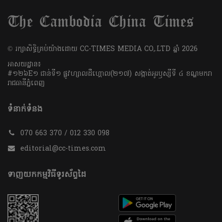
​© រក្សា​សិទ្ធិ​គ្រប់​យ៉ាង​ដោយ​ CC-TIMES MEDIA CO,.LTD ឆ្នាំ​ 2026
អាសយដ្ឋាន៖
#១២៦E១ ជាន់ទី១ ផ្លូវហ្សាលដឺហ្គោល(២១៧) សង្កាត់អូរឫស្សីទី ៤ ខណ្ឌមករា
រាជធានីភ្នំពេញ
ទំនាក់ទំនង
070 663 370 / 012 330 098
editorial@cc-times.com
ទាញយកកម្មវិធីទូរស័ព្ទដៃ