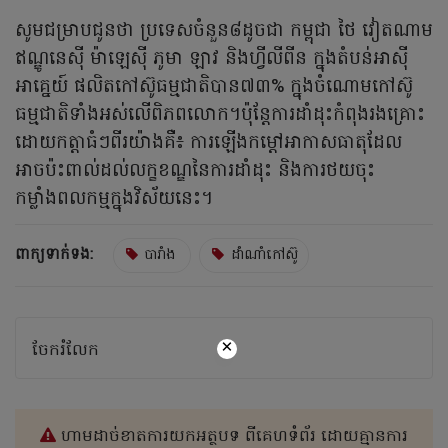
សូមជម្រាបជូនថា ប្រទេសចំនួន៨ដូចជា កម្ពុជា ថៃ វៀតណាម
ឥណ្ឌូនេស៊ី ម៉ាឡេស៊ី ភូមា ឡាវ និងហ្វីលីពីន ក្នុងតំបន់អាស៊ី
អាគ្នេយ៍ ផលិតកៅស៊ូធម្មជាតិបាន៧៣% ក្នុងចំណោមកៅស៊ូ
ធម្មជាតិទាំងអស់លើពិភពលោក។ប៉ុន្តែការដាំដុះកំពុងរងគ្រោះ
ដោយកត្តាធំៗពីរយ៉ាងគឺ៖ ការឡើងកម្ដៅអាកាសធាតុដែល
អាចប៉ះពាល់ដល់លក្ខខណ្ឌនៃការដាំដុះ និងការថយចុះ
កម្លាំងពលកម្មក្នុងវិស័យនេះ។
ពាក្យទាក់ទង:
បារាំង
ដាំណាំកៅស៊ូ
×
ចែករំលែក
ហាមដាច់ខាតការយកអត្ថបទ ពីគេហទំព័រ ដោយគ្មានការ