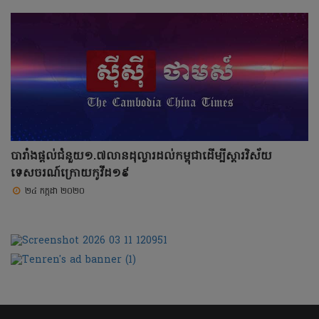
បារាំងផ្តល់ជំនួយ១.៧លានដុល្លារដល់កម្ពុជាដើម្បីស្តារវិស័យ
ទេសចរណ៍ក្រោយកូវីដ១៩
២៤ កក្កដា ២០២០