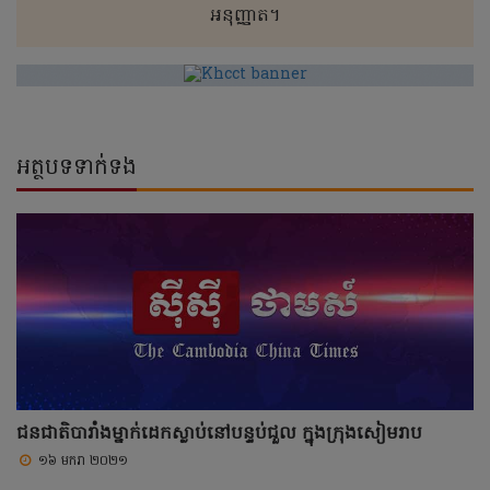
អនុញ្ញាត។
អត្ថបទទាក់ទង
ជនជាតិបារាំងម្នាក់ដេកស្លាប់នៅបន្ទប់ជួល ក្នុងក្រុងសៀមរាប
១៦ មករា ២០២១