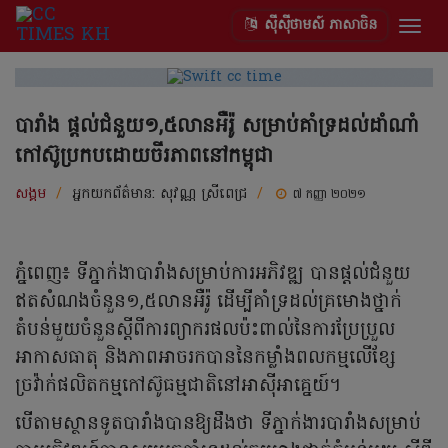
ស៊ីស៊ីថាមស៍ ភាសាចិន
Togg
navig
បារាំង ផ្ដល់ជំនួយ១,៥លានអឺរ៉ូ សម្រាប់គាំទ្រដល់ដាំណាំ
កៅស៊ូប្រកបដោយចីរភាពនៅកម្ពុជា
សង្គម
/
អ្នកយកព័ត៌មាន:
សុវណ្ណ ស្រីពេជ្រ
/
៧ កញ្ញា ២០២១
ភ្នំពេញ៖ ទីភ្នាក់ងាបារាំងសម្រាប់ការអភិវឌ្ឍ បានផ្ដល់ជំនួយ
ឥតសំណងចំនួន១,៥លានអឺរ៉ូ ដើម្បីគាំទ្រដល់គ្រមោងថ្នាក់
តំបន់មួយចំនួនស្ដីពីការព្យាករផលប៉ះពាល់នៃការប្រែប្រួល
អាកាសធាតុ និងភាពអាចរកបាននៃកម្លាំងពលកម្មលើខ្សែ
ច្រវ៉ាក់ផលិតកម្មកៅស៊ូធម្មជាតិនៅអាស៊ីអាគ្នេយ៍។
បើតាមស្ថានទូតបារាំងបានឱ្យដឹងថា ទីភ្នាក់ងារបារាំងសម្រាប់