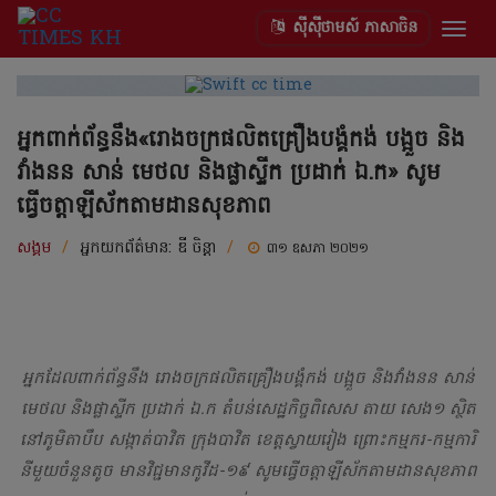
ស៊ីស៊ីថាមស៍ ភាសាចិន
Togg
navig
អ្នកពាក់ព័ន្ធនឹង«រោងចក្រផលិតគ្រឿងបង្គំកង់ បង្អួច និង
វាំងនន សាន់ មេថល និងផ្លាស្ទីក ប្រដាក់ ឯ.ក» សូម
ធ្វើចត្តាឡីស័កតាមដានសុខភាព
សង្គម
/
អ្នកយកព័ត៌មាន:
ឌី ចិន្ដា
/
៣១ ឧសភា ២០២១
អ្នកដែលពាក់ព័ន្ធនឹង រោងចក្រផលិតគ្រឿងបង្គំកង់ បង្អួច និងវាំងនន សាន់
មេថល និងផ្លាស្ទីក ប្រដាក់ ឯ.ក តំបន់សេដ្ឋកិច្ចពិសេស តាយ សេង១ ស្ថិត
នៅភូមិតាបឹប សង្កាត់បាវិត ក្រុងបាវិត ខេត្តស្វាយរៀង ព្រោះកម្មករ-កម្មការិ
នីមួយចំនួនតូច មានវិជ្ជមានកូវីដ-១៩ សូមធ្វើចត្តាឡីស័កតាមដានសុខភាព