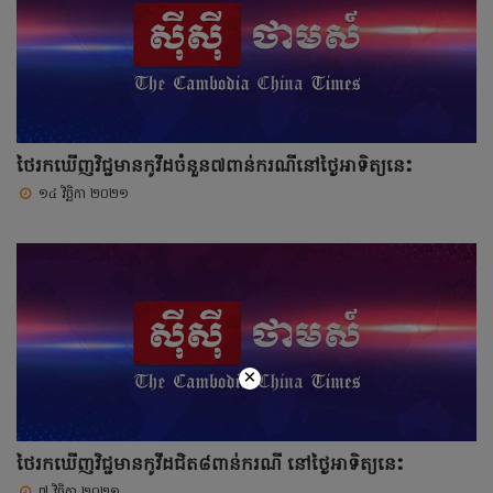
ថៃរកឃើញវិជ្ជមានកូវីដចំនួន៧ពាន់ករណីនៅថ្ងៃអាទិត្យនេះ
១៤ វិច្ឆិកា ២០២១
×
ថៃរកឃើញវិជ្ជមានកូវីដជិត៨ពាន់ករណី នៅថ្ងៃអាទិត្យនេះ
៧ វិច្ឆិកា ២០២១