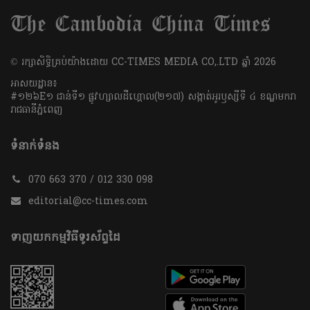
​© រក្សា​សិទ្ធិ​គ្រប់​យ៉ាង​ដោយ​ CC-TIMES MEDIA CO,.LTD ឆ្នាំ​ 2026
អាសយដ្ឋាន៖
#១២៦E១ ជាន់ទី១ ផ្លូវហ្សាលដឺហ្គោល(២១៧) សង្កាត់អូរឫស្សីទី ៤ ខណ្ឌមករា
រាជធានីភ្នំពេញ
ទំនាក់ទំនង
070 663 370 / 012 330 098
editorial@cc-times.com
ទាញយកកម្មវិធីទូរស័ព្ទដៃ