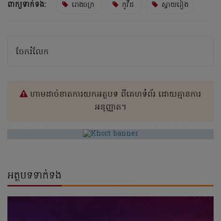
ពាក្យទាក់ទង:
រោងចក្រ
កូវីដ
ស្វាយរៀង
ចែករំលែក
ហាមដាច់ខាតការយកអត្ថបទ ពីគេហទំព័រ ដោយគ្មានការ
អនុញ្ញាត។
អត្ថបទទាក់ទង