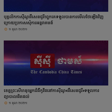
បុគ្គលិកកាស៊ីណូដឹសេនជូរី៖ពួកគេទទួលបានការមើលថែឡើងវិញ
ក្រោយប្រកាសសុំការអន្តរាគមន៍
១ តុលា ២០២១
ខេត្តព្រះសីហនុ៖អ្នកជំងឺកូវីដនៅកាស៊ីណូ«ដឹសេនជូរី»ទទួលការ
ព្យាបាលដិតដល់
១ តុលា ២០២១