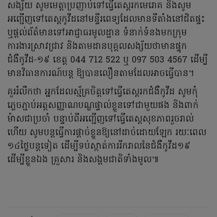
សង្ស័យ សូមមេត្តាប្រញាប់ទៅធ្វេីតេស្តរកមេរោគ និងសូម
អញ្ជើញទៅតេស្តកូវីដនៅមន្ទីរពេទ្យដែលមានទីតាំងនៅជិតផ្ទះ
ឬផ្ដល់ព័ត៌មានទៅអាជ្ញាធរមូលដ្ឋាន ទំនាក់ទំនងមកក្រុម
ការងារស្រាវជ្រាវ និងតាមដានបុគ្គលសង្ស័យថាមានផ្ទុក
ជំងឺកូវីដ-១៩ ខេត្ត 044 712 522 ឬ 097 503 4567 ដើម្បី
មានវិធានការណ៍បន្ត ឱ្យបានលឿនតាមដែលអាចធ្វើបាន។
គួររំលឹកថា អ្នកដែលស្ម័គ្រចិត្តទៅធ្វើតេស្តរកជំងឺកូវីដ សូមកុំ
ភ្លេច​ភ្ជាប់អត្តសញ្ញាណបណ្ឌផ្ទាល់ខ្លួនទៅជាមួយផង និងពាក់
ម៉ាសជាប្រចាំ បន្ទាប់ពីអញ្ជើញទៅធ្វើតេស្តសុខភាពរួចរាល់
ហើយ សូមបន្តធ្វើការផ្ដាច់ខ្លួនឱ្យនៅដាច់ដោយឡែក រយៈពេល
១៤ថ្ងៃបន្តទៀត ដើម្បីទប់ស្កាត់ការរីករាលនៃជំងឺកូវីដ១៩
ដើម្បីខ្លួនឯង គ្រួសារ និងសង្គមជាតិទាំងមូល៕