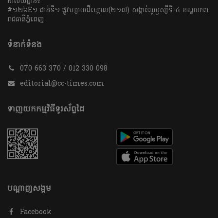
អាសយដ្ឋាន៖
#១២៦E១ ជាន់ទី១ ផ្លូវហ្សាលដឺហ្គោល(២១៧) សង្កាត់អូរឫស្សីទី ៤ ខណ្ឌមករា
រាជធានីភ្នំពេញ
ទំនាក់ទំនង
070 663 370 / 012 330 098
editorial@cc-times.com
ទាញយកកម្មវិធីទូរស័ព្ទដៃ
បណ្តាញសង្គម
Facebook