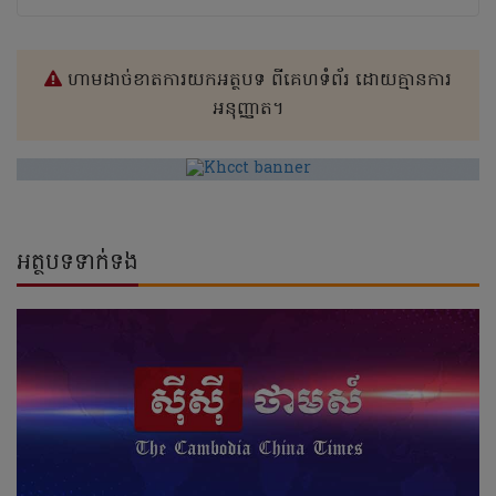
ហាមដាច់ខាតការយកអត្ថបទ ពីគេហទំព័រ ដោយគ្មានការ
អនុញ្ញាត។
អត្ថបទទាក់ទង