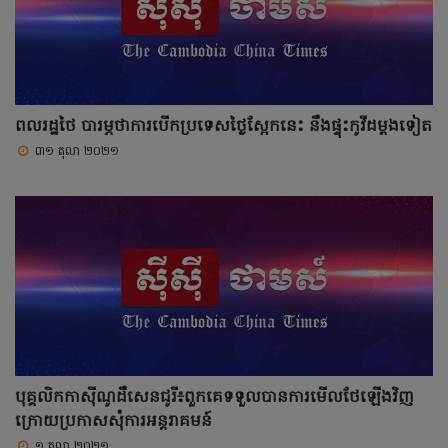
ពលរដ្ឋថៃ បារម្ភថាការបើកប្រទេសថ្ងៃស្អែកនេះ នឹងផ្ទុះកូវីដម្ដងទៀត
៣១ តុលា ២០២១
បុគ្គលិកកាស៊ីណូដឹសេនជូរី៖ពួកគេទទួលបានការមើលថែឡើងវិញ
ក្រោយប្រកាសសុំការអន្តរាគមន៍
១ តុលា ២០២១