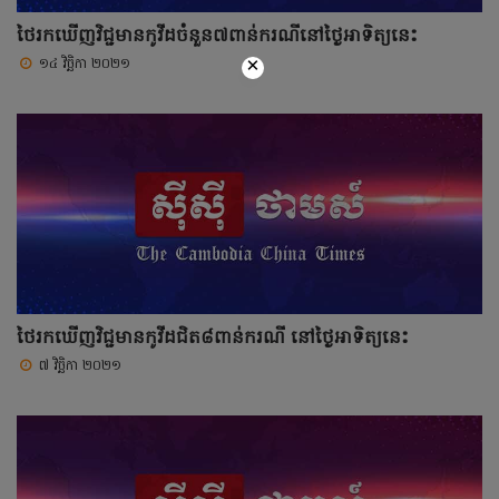
ថៃរកឃើញវិជ្ជមានកូវីដចំនួន៧ពាន់ករណីនៅថ្ងៃអាទិត្យនេះ
×
១៤ វិច្ឆិកា ២០២១
ថៃរកឃើញវិជ្ជមានកូវីដជិត៨ពាន់ករណី នៅថ្ងៃអាទិត្យនេះ
៧ វិច្ឆិកា ២០២១