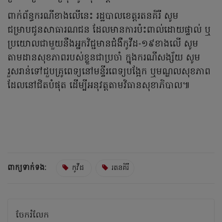
ពាក់ព័ន្ធករណីខាងលើនេះ រដ្ឋបាលខេត្តរតនគិរី សូម
ជម្រាបជូនសាធារណជន ដែលមានការប៉ះពាល់ដោយផ្ទាល់ ឬ
ប្រយោលជាមួយនឹងអ្នកវិជ្ជមានជំងឺកូវីដ-១៩ខាងលើ សូម
តាមដានសុខភាពរបស់ខ្លួនជាប្រចាំ ក្នុងករណីសង្ស័យ សូម
រួសរាន់ទៅជួបគ្រូពេទ្យនៅមន្ទីរពេទ្យបង្អែក ឬមណ្ឌលសុខភាព
ដែលនៅជិតបំផុត ដើម្បីអនុវត្តតាមវិធានសុខាភិបាល៕
ពាក្យទាក់ទង:
កូវីដ
រតនគិរី
ចែករំលែក