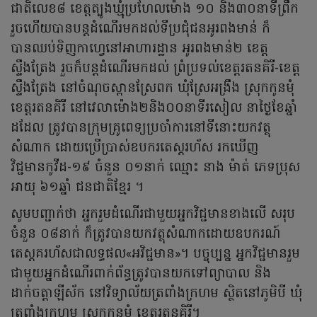
ជាតិលេខ៨ ខេត្តត្បូងឃ្មុំប្រហែលម៉ោង ១០ និង៣០នាទីព្រឹក
រួចហើយបានបន្តដំណើរមកដល់ទីប្រជុំជនអូរពងមាន់ ក៏
បានឈប់ទិញកាហ្វេនៅអាហារដ្ឋាន អូរពងមាន់២ ខេត្ត
ស្ទឹងត្រែង រួចក៏បន្តដំណើរមកដល់ ព្រំប្រទល់ខេត្តរតនគិរី-ខេត្ត
ស្ទឹងត្រែង នៅចំណុចស្ពានស្រែពក ឃុំស្រែអង្រឹង ស្រុកកូនមុំ
ខេត្តរតនគិរី នៅវេលាម៉ោង២និង០០នាទីរសៀល នាថ្ងៃខែឆ្នាំ
ដដែល ត្រូវបានក្រុមគ្រូពេទ្យប្រចាំការនៅទីនោះយកវត្ថុ
សំណាក ដោយប្រើប្រាស់ឧបករតេស្តរហ័ស រកឃើញ
វិជ្ជមានកូវីដ-១៩ ចំនួន ០១នាក់ ឈ្មោះ នាង ម៉ាត់ ភេទប្រុស
អាយុ ៦១ឆ្នាំ ជនជាតិខ្មែរ ។
សូមបញ្ជាក់ថា អ្នករួមដំណើរជាមួយអ្នកវិជ្ជមានខាងលើ សរុប
ចំនួន ០៨នាក់ ក៏ត្រូវបានយកវត្ថុសំណាកដោយឧបករណ៍
តេស្តគរហ័សជាលទ្ធផល«អវិជ្ជមាន»។ បច្ចុប្បន្ន អ្នកវិជ្ជមានរួម
ជាមួយអ្នកដំណើរពាក់ព័ន្ធត្រូវបានយកទៅព្យាបាល និង
ដាក់ចត្តាឡីស័ក នៅវិទ្យាល័យត្រពាំងក្រហម ស្ថិតនៅភូមិបី ឃុំ
ត្រពាំងក្រហម ស្រុកកូនមុំ ខេត្តរតនគិរី។