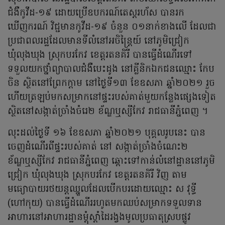
ជំងឺកូវីដ-១៩ ដោយប្រើឧបករណ៍តេស្តរហ័ស បានរក
ឃើញករណ៍ វិជ្ជមានកូវីដ-១៩ ចំនួន ០១នាក់ខាងលើ ដែលជា
ប្រជាពលរដ្ឋដែលមានទីលំនៅអចិន្ត្រៃយ៍ នៅភូមិជ្រៀក
ឃុំលុងឃុង ស្រុកបរកែវ ខេត្តរតនគិរី បានធ្វើដំណើរទៅ
ទទួលយកថ្នាំព្យាបាលជំងឺបេះដូង នៅគ្លីនិកឯកជនឈ្មោះ កែប
ចិន ស្ថិតនៅព្រែកក្តាម នៅថ្ងៃទី១៣ ខែឧសភា ឆ្នាំ២០២១ រួច
ហើយត្រឡប់មកសម្រាកនៅផ្ទះរបស់គាត់មួយកន្លែងផ្សេងទៀត
ស្ថិតនៅសង្កាត់ច្រាំងចំរេ២ ខ័ណ្ឌឬស្សីកែវ រាជធានីភ្នំពេញ ។
លុះដល់ថ្ងៃទី ១៦ ខែឧសភា ឆ្នាំ២០២១ បុគ្គលរូបនេះ បាន
ចេញដំណើរពីផ្ទះរបស់គាត់ នៅ សង្កាត់ច្រាំងចំណេះ២
ខ័ណ្ឌឬស្សីកែវ រាជធានីភ្នំពេញ ឆ្ពោះទៅកាន់លំនៅដ្ឋាននៅភូមិ
ជ្រៀក ឃុំលុងឃុង ស្រុកបរកែវ ខេត្តរតនគិរី វិញ តាម
មធ្យោបាយរថយន្តឈ្នួលដែលបើកបរដោយឈ្មោះ ស វុទ្ធី
(ហៅកុយ) បានធ្វើដំណើររហូតមកឈប់សម្រាកទទួលទាន
អាហារនៅអាហារដ្ឋានម្តុំស្តាំដៃរង្វងមូលប្រធាតុស្របផ្លូវ