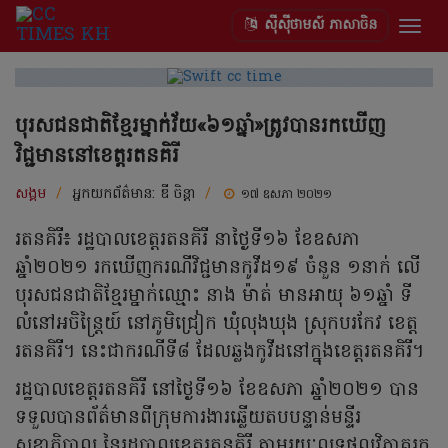
ស៊ីស៊ីថាមស៍ ភាសាចិន
Togg
navig
បុរសជនជាតិខ្មែរម្នាក់វ័យ«៦១ឆ្នាំ»ត្រូវបានរកឃើញ
វិជ្ជមាននៅខេត្តរតនគិរី
សង្គម
/
អ្នកយកព័ត៌មាន:
ឌី ចិន្ដា
/
១៧ ឧសភា ២០២១
រតនគិរី៖ រដ្ឋបាលខេត្តរតនគិរី នាថ្ងៃទី១៦ ខែឧសភា
ឆ្នាំ២០២១ រកឃើញករណីវិជ្ជមានកូវីដ១៩ ចំនួន ១នាក់ លើ
បុរសជនជាតិខ្មែរម្នាក់ឈ្មោះ នាង ម៉ាត់ មានអាយុ ៦១ឆ្នាំ ទី
លំនៅអចិន្ត្រៃយ៍ នៅភូមិជ្រៀក ឃុំលុងឃុង ស្រុកបរកែវ ខេត្ត
រតនគិរី។ នេះជាករណីទី៨ ដែលឆ្លងកូវីដនៅក្នុងខេត្តរតនគិរី។
រដ្ឋបាលខេត្តរតនគិរី នៅថ្ងៃទី១៦ ខែឧសភា ឆ្នាំ២០២១ បាន
ទទួលបានព័ត៌មានពីក្រុមការងារឆ្លើយតបបន្ទាន់មន្ទីរ
សុខាភិបាល នៃរដ្ឋបាលខេត្តរតនគិរី តាមរយៈលទ្ធផលវិភាគរក