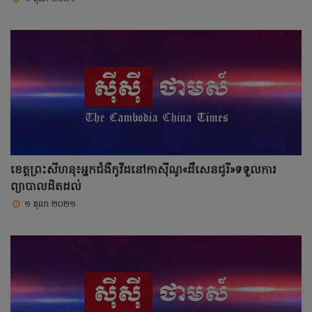
ខេត្តព្រះសីហនុ៖អ្នកជំងឺកូវីដនៅកាស៊ីណូ«ដឹសេនជូរី»ទទួលការ
ព្យាបាលដិតដល់
១ តុលា ២០២១