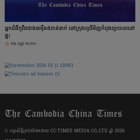
អ្នកជំងឺកូវីដជាង៣ម៉ឺន៥ពាន់នាក់ នៅក្រុងហូជីមិញកំពុងព្យាបាលនៅ
ផ្ទះ
២៦ កញ្ញា ២០២១
​© រក្សា​សិទ្ធិ​គ្រប់​យ៉ាង​ដោយ​ CC-TIMES MEDIA CO,.LTD ឆ្នាំ​ 2026