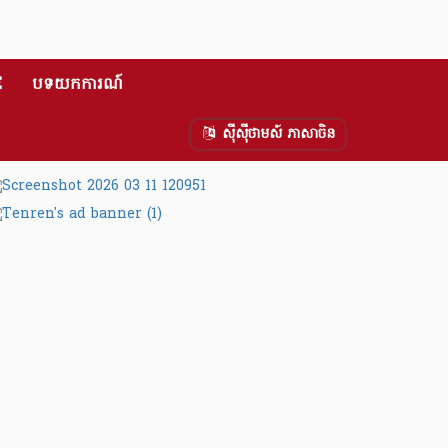
E
បទយកការណ៍
ស៊ីស៊ីថាមស៍ ភាសាចិន