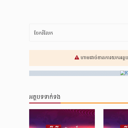
ចែករំលែក
ហាមដាច់ខាតការយកអត្ថបទ
អត្ថបទទាក់ទង