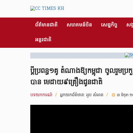
ព័ត៌មានជាតិ
សហគមន៍ចិន
សេដ្ឋកិច្ច
សង្
អន្តរជាតិ
ប្ដីប្រពន្ធ១គូ តំណាងឱ្យកម្ពុជា ចូលរួមប
បាន មេដាយ៩គ្រឿងជូនជាតិ
បទយកការណ៍
/
អ្នកយកព័ត៌មាន:
អូប សំអាត
/
៣ មិថុនា 