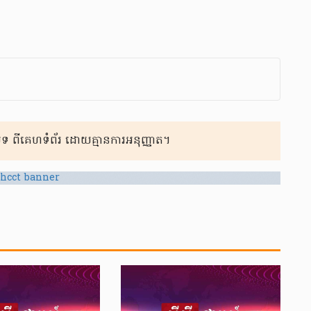
 ពីគេហទំព័រ ដោយគ្មានការអនុញ្ញាត។