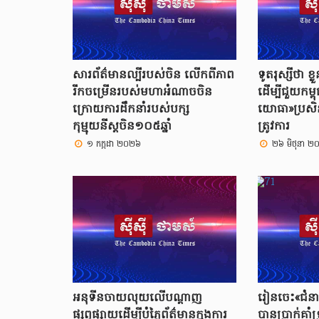
សារព័ត៌មានល្បីរបស់ចិន លើកពីភាព
ទូតរុស្សីថា ខ្
រីកចម្រើនរបស់មហាអំណាចចិន
ដើម្បីជួយកម្ព
ក្រោយការដឹកនាំរបស់បក្ស
យោធា»ប្រសិនប
កុម្មុយនីស្តចិន១០៥ឆ្នាំ
ត្រូវការ
១ កក្កដា ២០២៦
២៦ មិថុនា ២
អនុទីនចាយលុយលើបណ្ដាញ
រៀនចេះ«ជំន
ផ្សព្វផ្សាយដើម្បីបំភ្លៃព័ត៌មានក្នុងការ
បានប្រាក់គាំ