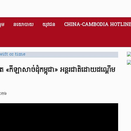
គម
នយោបាយ
យុវជន
CHINA-CAMBODIA HOTLIN
្រកួត «កីឡាសាច់ដុំកម្ពុជា» អន្តរជាតិដោយដណ្តើម
២០២៦