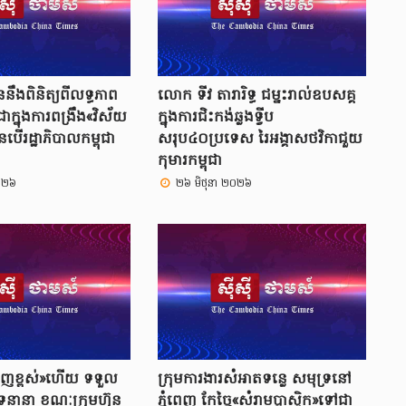
លួននឹងពិនិត្យពីលទ្ធភាព
លោក ទីវ តារារិទ្ធ ជម្នះរាល់ឧបសគ្គ
ុជាក្នុងការពង្រឹង«វិស័យ
ក្នុងការជិះកង់ឆ្លងទ្វីប
ើរដ្ឋាភិបាលកម្ពុជា
សរុប៤០ប្រទេស រៃអង្គាសថវិកាជួយ
កុមារកម្ពុជា
០២៦
២៦ មិថុនា ២០២៦
ាញខ្ពស់»ហើយ ទទួល
ក្រុមការងារសំអាតទន្លេ សមុទ្រនៅ
ទ្រនានា ខណៈក្រុមហ៊ុន
ភ្នំពេញ កែច្នៃ«សំរាមប្លាស្ទិក»ទៅជា