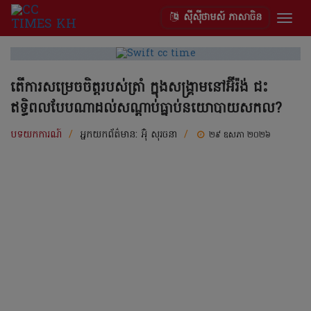
ស៊ីស៊ីថាមស៍ ភាសាចិន
Togg
navig
តើការសម្រេចចិត្តរបស់ត្រាំ ក្នុងសង្រ្គាមនៅអ៊ីរ៉ង់ ជះ
ឥទ្ធិពលបែបណាដល់សណ្តាប់ធ្នាប់នយោបាយសកល?
បទយកការណ៍
/
អ្នកយកព័ត៌មាន:
អ៊ុំ សុរចនា
/
២៩ ឧសភា ២០២៦