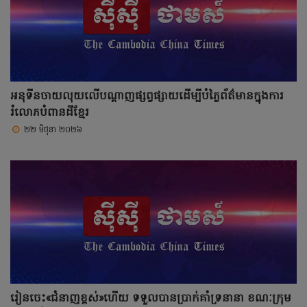
អនុទីនចាយលុយលើបណ្ដាញផ្សព្វផ្សាយដើម្បីបំភ្លៃព័ត៌មានក្នុងការ
រំលោភបំពានដីខ្មែរ
២២ មិថុនា ២០២៦
រៀនចេះ«ជំនាញខ្ពស់»ហើយ ទទួលបានប្រាក់គាំទ្រនានា ខណៈក្រុម