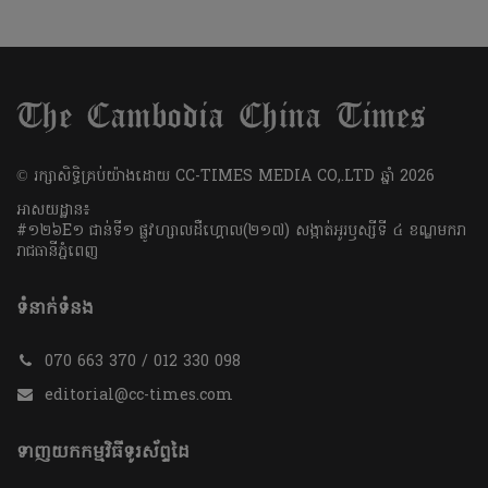
​© រក្សា​សិទ្ធិ​គ្រប់​យ៉ាង​ដោយ​ CC-TIMES MEDIA CO,.LTD ឆ្នាំ​ 2026
អាសយដ្ឋាន៖
#១២៦E១ ជាន់ទី១ ផ្លូវហ្សាលដឺហ្គោល(២១៧) សង្កាត់អូរឫស្សីទី ៤ ខណ្ឌមករា
រាជធានីភ្នំពេញ
ទំនាក់ទំនង
070 663 370 / 012 330 098
editorial@cc-times.com
ទាញយកកម្មវិធីទូរស័ព្ទដៃ