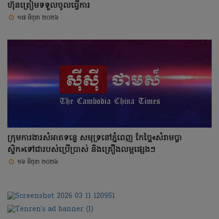
ហ៊ុនត្រៀមទទួលចូលធ្វើការ
១៧ មិថុនា ២០២៦
ក្រុមការងារសំអាតទន្លេ សមុទ្រនៅភ្នំពេញ កែច្នៃ«សំរាមប្លា
ស្ទិក»ទៅជារបស់ប្រើប្រាស់ និងគ្រឿងលម្អផ្សេងៗ
១៦ មិថុនា ២០២៦