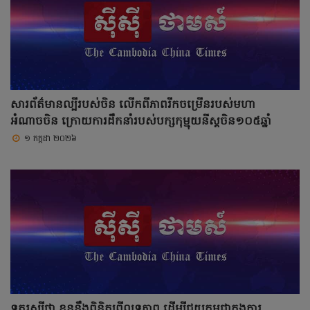
សារព័ត៌មានល្បីរបស់ចិន លើកពីភាពរីកចម្រើនរបស់មហា
អំណាចចិន ក្រោយការដឹកនាំរបស់បក្សកុម្មុយនីស្តចិន១០៥ឆ្នាំ
១ កក្កដា ២០២៦
ទូតរុស្សីថា ខ្លួននឹងពិនិត្យពីលទ្ធភាព ដើម្បីជួយកម្ពុជាក្នុងការ