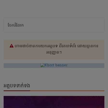
ចែករំលែក
ហាមដាច់ខាតការយកអត្ថបទ ពីគេហទំព័រ ដោយគ្មានការ
អនុញ្ញាត។
អត្ថបទទាក់ទង