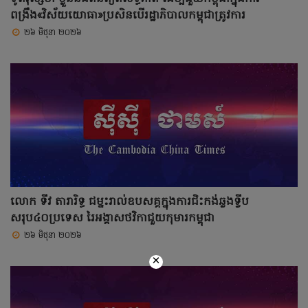
ពង្រឹង«វិស័យយោធា»ប្រសិនបើរដ្ឋាភិបាលកម្ពុជាត្រូវការ
២៦ មិថុនា ២០២៦
លោក ទីវ តារារិទ្ធ ជម្នះរាល់ឧបសគ្គក្នុងការជិះកង់ឆ្លងទ្វីប
សរុប៤០ប្រទេស រៃអង្គាសថវិកាជួយកុមារកម្ពុជា
២៦ មិថុនា ២០២៦
×