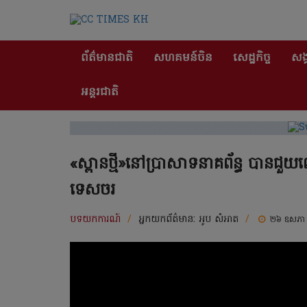
ព័ត៌មានជាតិ
សហគមន៍ចិន
សេដ្ឋកិច្ច
សង្
អន្តរជាតិ
«ស្ពានថ្មី»នៅប្រាសាទនាគព័ន្ធ បានជួយ
ទេសចរ
បទយកការណ៍
/
អ្នកយកព័ត៌មាន:
អូប សំអាត
/
២៦ ឧសភា