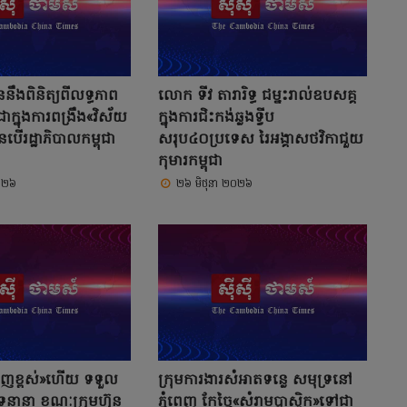
លួននឹងពិនិត្យពីលទ្ធភាព
លោក ទីវ តារារិទ្ធ ជម្នះរាល់ឧបសគ្គ
ុជាក្នុងការពង្រឹង«វិស័យ
ក្នុងការជិះកង់ឆ្លងទ្វីប
ើរដ្ឋាភិបាលកម្ពុជា
សរុប៤០ប្រទេស រៃអង្គាសថវិកាជួយ
កុមារកម្ពុជា
០២៦
២៦ មិថុនា ២០២៦
ាញខ្ពស់»ហើយ ទទួល
ក្រុមការងារសំអាតទន្លេ សមុទ្រនៅ
ទ្រនានា ខណៈក្រុមហ៊ុន
ភ្នំពេញ កែច្នៃ«សំរាមប្លាស្ទិក»ទៅជា