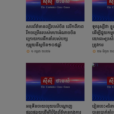
សារព័ត៌មានល្បីរបស់ចិន លើកពីភាព
ទូតរុស្សីថា ខ្
រីកចម្រើនរបស់មហាអំណាចចិន
ដើម្បីជួយកម្ព
ក្រោយការដឹកនាំរបស់បក្ស
យោធា»ប្រសិនប
កុម្មុយនីស្តចិន១០៥ឆ្នាំ
ត្រូវការ
១ កក្កដា ២០២៦
២៦ មិថុនា ២
អនុទីនចាយលុយលើបណ្ដាញ
រៀនចេះ«ជំន
ផ្សព្វផ្សាយដើម្បីបំភ្លៃព័ត៌មានក្នុងការ
បានប្រាក់គាំ