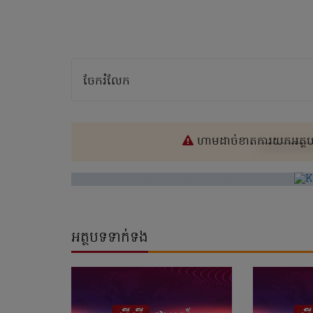
ចែករំលែក
ហាមដាច់ខាតការយកអត្ថបទ
អត្ថបទទាក់ទង