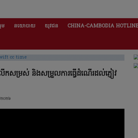
គម
នយោបាយ
យុវជន
CHINA-CAMBODIA HOTLIN
លើកសម្រស់ និងសម្រួលការធ្វើដំណើរដល់ភ្ញៀវ
 ២០២៦