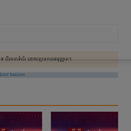
 ពីគេហទំព័រ ដោយគ្មានការអនុញ្ញាត។