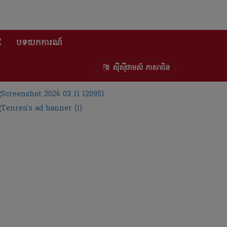
E
បទយកការណ៍
ស៊ីស៊ីថាមស៍ ភាសាចិន