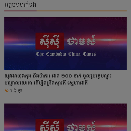
អត្ថបទទាក់ទង
យុវជនហុងកុង និងម៉ាកាវ ជាង ២០០ នាក់ ចូលរួមវគ្គបណ្ដុះ
បណ្ដាលយោធា ដើម្បីពង្រឹងស្មារតី ស្នេហាជាតិ
3 ថ្ងៃ មុន