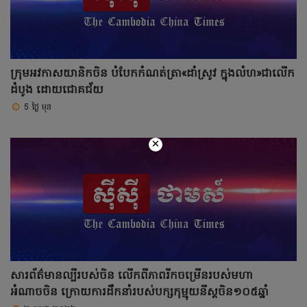
ក្រុមអវកាសយានិកចិន បំបែកកំណត់ត្រា«ដាំស្រូវ ក្នុងលំហ»ជាលើក
ដំបូង ដោយជោគជ័យ
5 ថ្ងៃ មុន
×
សារព័ត៌មានល្បីរបស់ចិន លើកពីភាពរីកចម្រើនរបស់មហា
អំណាចចិន ក្រោយការដឹកនាំរបស់បក្សកុម្មុយនីស្តចិន១០៥ឆ្នាំ