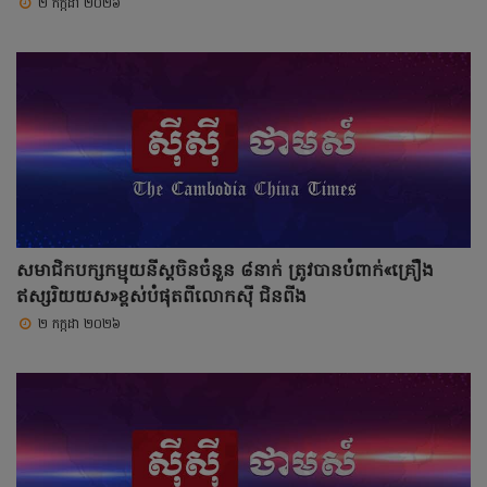
២ កក្កដា ២០២៦
សមាជិកបក្សកម្មុយនីស្តចិនចំនួន ៨នាក់ ត្រូវបានបំពាក់«គ្រឿង
ឥស្សរិយយស»ខ្ពស់បំផុតពីលោកស៊ី ជិនពីង
២ កក្កដា ២០២៦