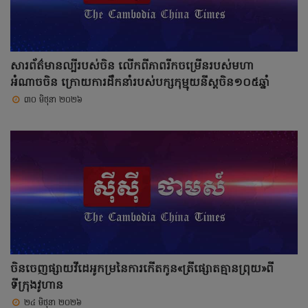
សារព័ត៌មានល្បីរបស់ចិន លើកពីភាពរីកចម្រើនរបស់មហា
អំណាចចិន ក្រោយការដឹកនាំរបស់បក្សកុម្មុយនីស្តចិន១០៥ឆ្នាំ
៣០ មិថុនា ២០២៦
ចិនចេញផ្សាយវីដេអូកម្រនៃការកើតកូន«ត្រីផ្សោតគ្មានព្រុយ»ពី
ទីក្រុងវូហាន
២៤ មិថុនា ២០២៦