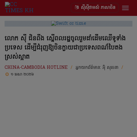
ស៊ីស៊ីថាមស៍ ភាសាចិន
Togg
navig
លោក ស៊ី ជិនពីង ស្នើពលរដ្ឋចូលរួមដាំដើមឈើទូទាំង
ប្រទេស ដើម្បីជំរុញឱ្យចិនក្លាយជាប្រទេសពណ៌បៃតង
ស្រស់ស្អាត
CHINA-CAMBODIA HOTLINE
/
អ្នកយកព័ត៌មាន:
អ៊ុំ សុរចនា
/
១ មេសា ២០២៦