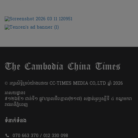
​© រក្សា​សិទ្ធិ​គ្រប់​យ៉ាង​ដោយ​ CC-TIMES MEDIA CO,.LTD ឆ្នាំ​ 2026
អាសយដ្ឋាន៖
#១២៦E១ ជាន់ទី១ ផ្លូវហ្សាលដឺហ្គោល(២១៧) សង្កាត់អូរឫស្សីទី ៤ ខណ្ឌមករា
រាជធានីភ្នំពេញ
ទំនាក់ទំនង
070 663 370 / 012 330 098