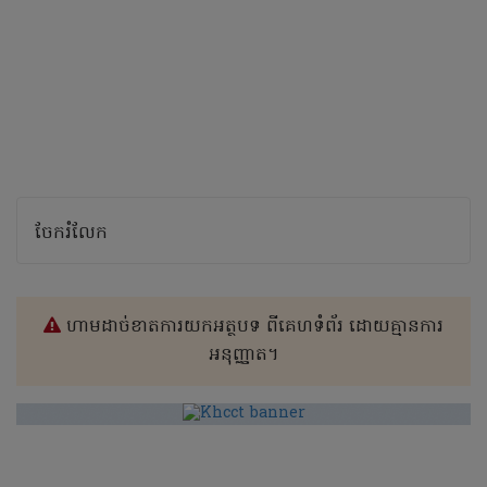
ចែករំលែក
ហាមដាច់ខាតការយកអត្ថបទ ពីគេហទំព័រ ដោយគ្មានការ
អនុញ្ញាត។