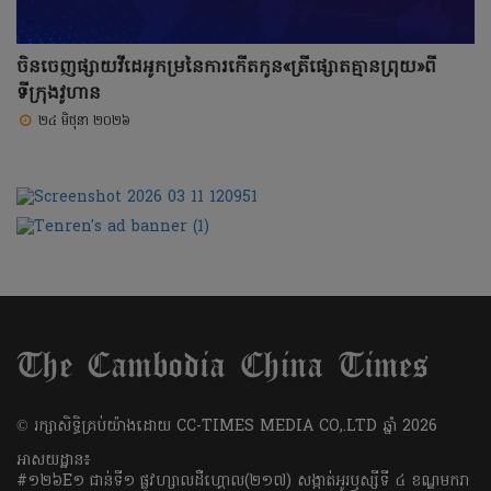
ចិនចេញផ្សាយវីដេអូកម្រនៃការកើតកូន«ត្រីផ្សោតគ្មានព្រុយ»ពី
ទីក្រុងវូហាន
២៤ មិថុនា ២០២៦
​© រក្សា​សិទ្ធិ​គ្រប់​យ៉ាង​ដោយ​ CC-TIMES MEDIA CO,.LTD ឆ្នាំ​ 2026
អាសយដ្ឋាន៖
#១២៦E១ ជាន់ទី១ ផ្លូវហ្សាលដឺហ្គោល(២១៧) សង្កាត់អូរឫស្សីទី ៤ ខណ្ឌមករា