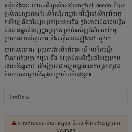
ទន្ទឹមនឹងនេះ សាកលវិទ្យាល័យ Shanghai Ocean ក៏បាន
ផ្តល់អាហារូបករណ៍ដល់និស្សិតកម្ពុជា ដើម្បីទៅសិក្សាជំនាញ
កសិកម្ម និងវារីវប្បកម្មនៅប្រទេសចិន ក្នុងគោលបំណងបង្កើត
ធនធានអ្នកជំនាញក្នុងស្រុកសម្រាប់អភិវឌ្ឍវិស័យកសិកម្ម
ប្រកបដោយនិរន្តរភាព និងសន្តិសុខស្បៀងនៅកម្ពុជា។
នាពេលអនាគត ក្រុមការងារចិនក៏គ្រោងនឹងបង្កើតមន្ទីរ
ពិសោធន៍រួមគ្នា កម្ពុជា-ចិន សម្រាប់ការចិញ្ចឹមវារីសត្វប្រកប
ដោយនិរន្តរភាព ដើម្បីក្លាយជាមជ្ឈមណ្ឌលនៃការស្រាវជ្រាវ
និងការអនុវត្តជាក់ស្តែងសម្រាប់កសិករខ្មែរ៕
ចែករំលែក
ហាមដាច់ខាតការយកអត្ថបទ ពីគេហទំព័រ ដោយគ្មានការ
អនុញ្ញាត។