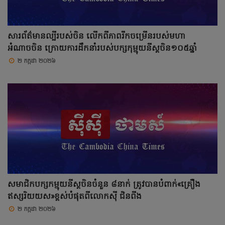
សារព័ត៌មានល្បីរបស់ចិន លើកពីភាពរីកចម្រើនរបស់មហា
អំណាចចិន ក្រោយការដឹកនាំរបស់បក្សកុម្មុយនីស្តចិន១០៥ឆ្នាំ
២ កក្កដា ២០២៦
សមាជិកបក្សកម្មុយនីស្តចិនចំនួន ៨នាក់ ត្រូវបានបំពាក់«គ្រឿង
ឥស្សរិយយស»ខ្ពស់បំផុតពីលោកស៊ី ជិនពីង
២ កក្កដា ២០២៦