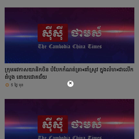
ក្រុមអវកាសយានិកចិន បំបែកកំណត់ត្រា«ដាំស្រូវ ក្នុងលំហ»ជាលើក
ដំបូង ដោយជោគជ័យ
×
5 ថ្ងៃ មុន