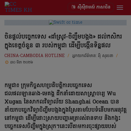
ស៊ីស៊ីថាមស៍ ភាសាចិន
Togg
navig
ចិនផ្ដល់បច្ចេកទេស «ដាំស្រូវ-ចិញ្ចឹមបង្កង» ដល់កសិករ
ក្នុងខេត្តចំនួន ៣ របស់កម្ពុជា ដើម្បីបង្កើនទិន្នផល
CHINA-CAMBODIA HOTLINE
/
អ្នកយកព័ត៌មាន:
អ៊ុំ សុរចនា
/
៣០ មីនា ២០២៦
កម្ពុជា៖ ក្រុមកិច្ចសហប្រតិបត្តិការបច្ចេកទេស
ជលផលឡានឆាង-មេគង្គ ដឹកនាំដោយសាស្ត្រាចារ្យ Wu
Xugan នៃសាកលវិទ្យាល័យ Shanghai Ocean បាន
នាំយកបច្ចេកវិទ្យាចិញ្ចឹមបង្កងក្នុងស្រែតាមបែបទំនើបមកអនុវត្ត
នៅកម្ពុជា ដើម្បីដោះស្រាយបញ្ហាអត្រារស់រានទាប និងកង្វះ
បច្ចេកទេសចិញ្ចឹមក្នុងស្រុក។នេះបើតាមការចុះផ្សាយរបស់