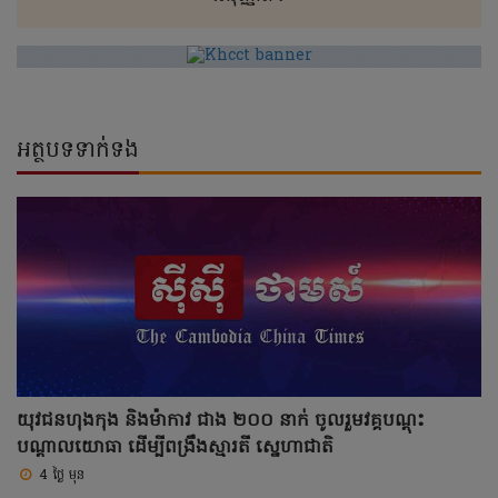
អត្ថបទទាក់ទង
យុវជនហុងកុង និងម៉ាកាវ ជាង ២០០ នាក់ ចូលរួមវគ្គបណ្ដុះ
បណ្ដាលយោធា ដើម្បីពង្រឹងស្មារតី ស្នេហាជាតិ
4 ថ្ងៃ មុន