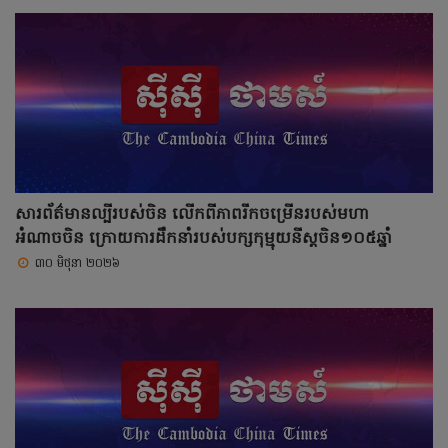
សារព័ត៌មានល្បីរបស់ចិន លើកពីភាពរីកចម្រើនរបស់មហា
អំណាចចិន ក្រោយការដឹកនាំរបស់បក្សកុម្មុយនីស្តចិន១០៥ឆ្នាំ
៣០ មិថុនា ២០២៦