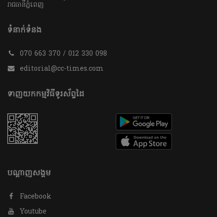
រាជធានីភ្នំពេញ
ទំនាក់ទំនង
070 663 370 / 012 330 098
editorial@cc-times.com
ទាញយកកម្មវិធីទូរស័ព្ទដៃ
បណ្តាញសង្គម
Facebook
Youtube