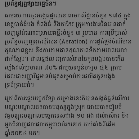
ប្រព័ន្ធផ្សព្វផ្សាយរដ្ឋចិន។
តាមរយៈការចុះអង្កេតផ្ទាល់នៅតាមកសិដ្ឋានចំនួន ១៧៤ ក្នុង
ខេត្តបាត់ដំបង កំពង់ធំ និងតាកែវ ក្រុមការងារចិនបានដាក់
ចេញនូវដំណោះស្រាយគន្លឹះចំនួន ៣ រួមមាន ការប្រើប្រាស់
ប្រព័ន្ធបញ្ចេញអុកស៊ីសែន (Aeration) ការផ្គត់ផ្គង់ចំណីមាន
គុណភាពខ្ពស់ និងការតាមដានគុណភាពទឹកតាមពេលវេលា
ជាក់ស្តែង។ ជាលទ្ធផល អត្រារស់រាននៃកូនបង្កងបានកើន
ឡើងដល់ប្រមាណ ៧០% ជាមួយទម្ងន់មធ្យម ៥,២ ក្រាម
ដែលជាសញ្ញាវិជ្ជមានបំផុតសម្រាប់ការផលិតកូនបង្កង
ទ្រង់ទ្រាយធំ។
ក្រៅពីការផ្ទេរបច្ចេកវិទ្យា គម្រោងនេះក៏បានសង្កត់ធ្ងន់លើការ
បណ្ដុះបណ្ដាលធនធានមនុស្សក្នុងស្រុក ដោយបានរៀបចំ
វគ្គបណ្តុះបណ្តាលបច្ចេកទេសជាង ១០ ដង ដល់កសិករ និង
អ្នកជំនាញជលផលកម្ពុជារាប់រយនាក់ ចាប់តាំងពីដើម
ឆ្នាំ២០២៤ មក។