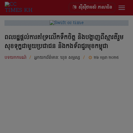
ស៊ីស៊ីថាមស៍ ភាសាចិន
Togg
navig
ពលរដ្ឋផ្តល់ការគាំទ្រលើកទឹកចិត្ត និងបង្ហាញពីស្មារតីរួម
សុខទុក្ខជាមួយប្រជាជន និងកងទ័ពជួរមុខកម្ពុជា
បទយកការណ៍
/
អ្នកយកព័ត៌មាន:
ឃុន សម្ផស្ស
/
២៦ កក្កដា ២០២៥