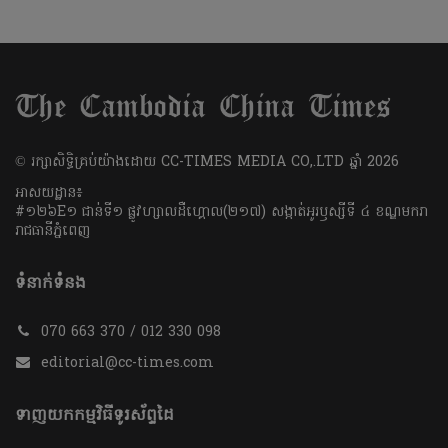
​© រក្សា​សិទ្ធិ​គ្រប់​យ៉ាង​ដោយ​ CC-TIMES MEDIA CO,.LTD ឆ្នាំ​ 2026
អាសយដ្ឋាន៖
#១២៦E១ ជាន់ទី១ ផ្លូវហ្សាលដឺហ្គោល(២១៧) សង្កាត់អូរឫស្សីទី ៤ ខណ្ឌមករា
រាជធានីភ្នំពេញ
ទំនាក់ទំនង
070 663 370 / 012 330 098
editorial@cc-times.com
ទាញយកកម្មវិធីទូរស័ព្ទដៃ