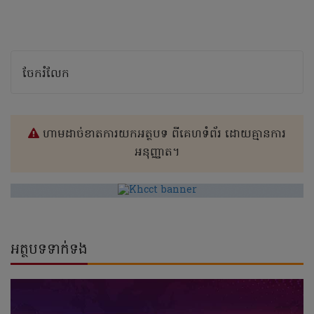
ចែករំលែក
ហាមដាច់ខាតការយកអត្ថបទ ពីគេហទំព័រ ដោយគ្មានការ
អនុញ្ញាត។
អត្ថបទទាក់ទង