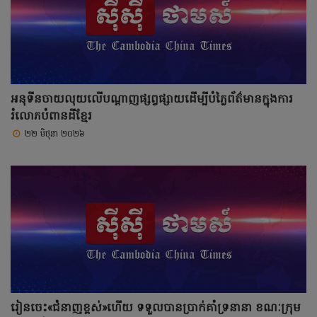
អនុទីនចាយលុយលើបណ្ដាញផ្សព្វផ្សាយដើម្បីបំភ្លៃព័ត៌មានក្នុងការ
រំលោភបំពានដីខ្មែរ
២២ មិថុនា ២០២៦
រៀនចេះ«ជំនាញខ្ពស់»ហើយ ទទួលបានប្រាក់គាំទ្រនានា ខណៈក្រុម