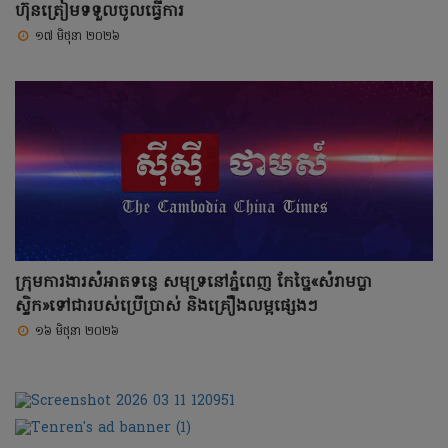
ហ៊ុនត្រៀមទទួលចូលធ្វើការ
១៧ មិថុនា ២០២៦
ក្រុមការងារសំអាតទន្លេ សមុទ្រនៅភ្នំពេញ កែច្នៃ«សំរាមប្លា
ស្ទិក»ទៅជារបស់ប្រើប្រាស់ និងគ្រឿងលម្អផ្សេងៗ
១៦ មិថុនា ២០២៦