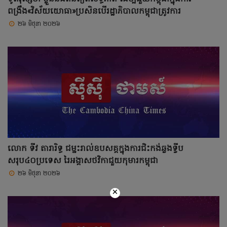
ពង្រឹង«វិស័យយោធា»ប្រសិនបើរដ្ឋាភិបាលកម្ពុជាត្រូវការ
២៦ មិថុនា ២០២៦
លោក ទីវ តារារិទ្ធ ជម្នះរាល់ឧបសគ្គក្នុងការជិះកង់ឆ្លងទ្វីប
សរុប៤០ប្រទេស រៃអង្គាសថវិកាជួយកុមារកម្ពុជា
២៦ មិថុនា ២០២៦
×