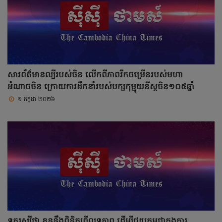
សារព័ត៌មានល្បីរបស់ចិន លើកពីភាពរីកចម្រើនរបស់មហា
អំណាចចិន ក្រោយការដឹកនាំរបស់បក្សកុម្មុយនីស្តចិន១០៥ឆ្នាំ
១ កក្កដា ២០២៦
ទូតរុស្សីថា ខ្លួននឹងពិនិត្យពីលទ្ធភាព ដើម្បីជួយកម្ពុជាក្នុងការ