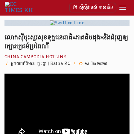
ស៊ីស៊ីថាមស៍ ភាសាចិន
Togg
navig
លោកស៊ីចុះសួរសុខទុក្ខជនជាតិ«ភាគតិចដុង»និងជំរុញឲ្យ
រក្សាវប្បធម៍ប្រពៃណី
CHINA-CAMBODIA HOTLINE
/
អ្នកយកព័ត៌មាន:
កូ រដ្ឋា | Ratha KO
/
១៩ មីនា ២០២៥