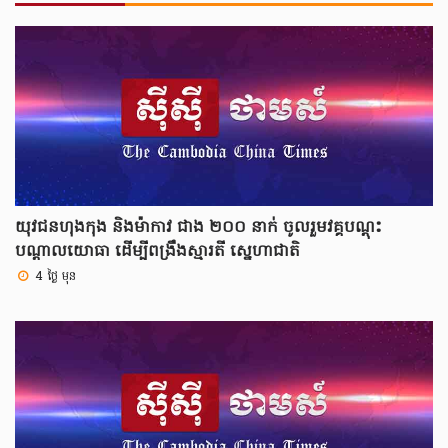
យុវជនហុងកុង និងម៉ាកាវ ជាង ២០០ នាក់ ចូលរួមវគ្គបណ្ដុះ
បណ្ដាលយោធា ដើម្បីពង្រឹងស្មារតី ស្នេហាជាតិ
4 ថ្ងៃ មុន