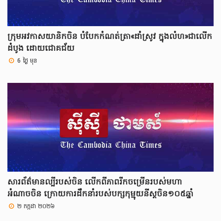
ក្រុមអវកាសយានិកចិន បំបែកកំណត់ត្រា«ដាំស្រូវ ក្នុងលំហ»ជាលើក
ដំបូង ដោយជោគជ័យ
6 ថ្ងៃ មុន
សារព័ត៌មានល្បីរបស់ចិន លើកពីភាពរីកចម្រើនរបស់មហា
អំណាចចិន ក្រោយការដឹកនាំរបស់បក្សកុម្មុយនីស្តចិន១០៥ឆ្នាំ
២ កក្កដា ២០២៦