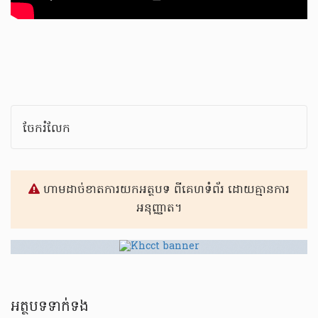
ចែករំលែក
ហាមដាច់ខាតការយកអត្ថបទ ពីគេហទំព័រ ដោយគ្មានការ
អនុញ្ញាត។
អត្ថបទទាក់ទង