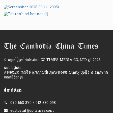
​© រក្សា​សិទ្ធិ​គ្រប់​យ៉ាង​ដោយ​ CC-TIMES MEDIA CO,.LTD ឆ្នាំ​ 2026
អាសយដ្ឋាន៖
#១២៦E១ ជាន់ទី១ ផ្លូវហ្សាលដឺហ្គោល(២១៧) សង្កាត់អូរឫស្សីទី ៤ ខណ្ឌមករា
រាជធានីភ្នំពេញ
ទំនាក់ទំនង
070 663 370 / 012 330 098
editorial@cc-times.com