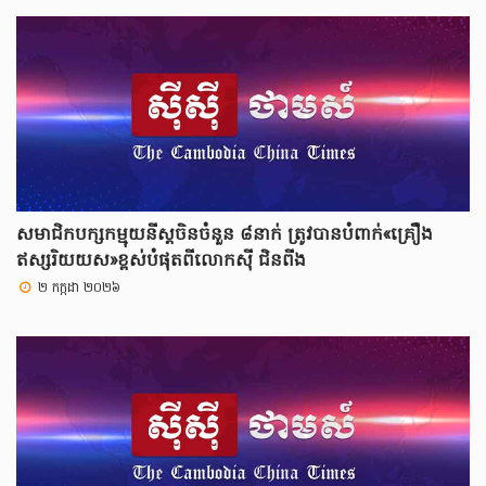
សមាជិកបក្សកម្មុយនីស្តចិនចំនួន ៨នាក់ ត្រូវបានបំពាក់«គ្រឿង
ឥស្សរិយយស»ខ្ពស់បំផុតពីលោកស៊ី ជិនពីង
២ កក្កដា ២០២៦