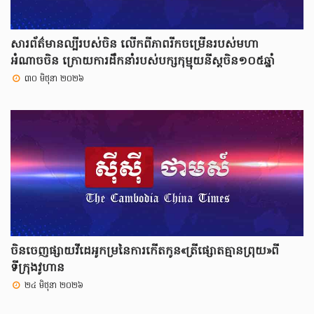
សារព័ត៌មានល្បីរបស់ចិន លើកពីភាពរីកចម្រើនរបស់មហា
អំណាចចិន ក្រោយការដឹកនាំរបស់បក្សកុម្មុយនីស្តចិន១០៥ឆ្នាំ
៣០ មិថុនា ២០២៦
ចិនចេញផ្សាយវីដេអូកម្រនៃការកើតកូន«ត្រីផ្សោតគ្មានព្រុយ»ពី
ទីក្រុងវូហាន
២៤ មិថុនា ២០២៦