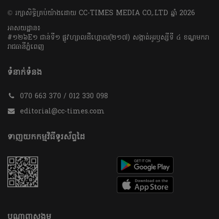
​© រក្សា​សិទ្ធិ​គ្រប់​យ៉ាង​ដោយ​ CC-TIMES MEDIA CO,.LTD ឆ្នាំ​ 2026
អាសយដ្ឋាន៖
#១២៦E១ ជាន់ទី១ ផ្លូវហ្សាលដឺហ្គោល(២១៧) សង្កាត់អូរឫស្សីទី ៤ ខណ្ឌមករា
រាជធានីភ្នំពេញ
ទំនាក់ទំនង
070 663 370 / 012 330 098
editorial@cc-times.com
ទាញយកកម្មវិធីទូរស័ព្ទដៃ
បណ្តាញសង្គម