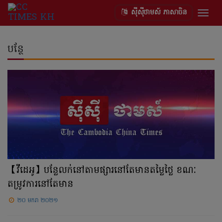
ស៊ីស៊ីថាមស៍ ភាសាចិន
Togg
navig
បន្ថែ
【វីដេអូ】បន្លែលក់នៅតាមផ្សារនៅតែមានតម្លៃថ្លៃ ខណៈ
តម្រូវការនៅតែមាន
២០ មករា ២០២១