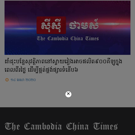
ដាំដុះបន្លែសុវត្ថិភាពនៅស្វាយរៀងអាចផលិត៩០០គីឡូក្នុង
ពេលពីរថ្ងៃ ដើម្បីផ្គត់ផ្គង់ផ្សារទំនើប៦
១៤ មេសា ២០២០
×