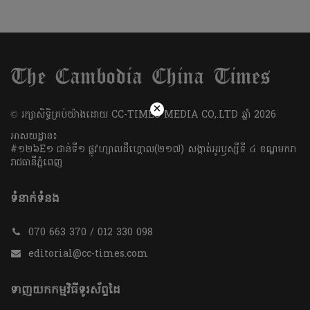
×
​© រក្សា​សិទ្ធិ​គ្រប់​យ៉ាង​ដោយ​ CC-TIMES MEDIA CO,.LTD ឆ្នាំ​ 2026
អាសយដ្ឋាន៖
#១២៦E១ ជាន់ទី១ ផ្លូវហ្សាលដឺហ្គោល(២១៧) សង្កាត់អូរឫស្សីទី ៤ ខណ្ឌមករា
រាជធានីភ្នំពេញ
ទំនាក់ទំនង
070 663 370 / 012 330 098
editorial@cc-times.com
ទាញយកកម្មវិធីទូរស័ព្ទដៃ