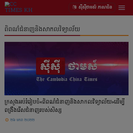
ស៊ីស៊ីថាមស៍ ភាសាចិន
Togg
navig
ពិពណ៌ជំនាញនិងសាកលវិទ្យាល័យ
ក្រសួងអប់រំរៀបចំ«ពិពណ៌ជំនាញនិងសាកលវិទ្យាល័យ»ដើម្បី
ពង្រឹងរើសជំនាញរបស់សិស្ស
២៦ មករា ២០២២