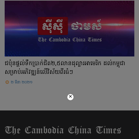
ជប៉ុនផ្ដល់ទឹកប្រាក់ជិត២,៥លានដុល្លារអាមេរិក ដល់កម្ពុជា
សម្រាប់អភិវឌ្ឍន៍លើវិស័យពីរធំៗ
២ មីនា ២០២១
×