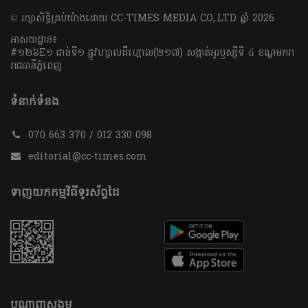
​© រក្សា​សិទ្ធិ​គ្រប់​យ៉ាង​ដោយ​ CC-TIMES MEDIA CO,.LTD ឆ្នាំ​ 2026
អាសយដ្ឋាន៖
#១២៦E១ ជាន់ទី១ ផ្លូវហ្សាលដឺហ្គោល(២១៧) សង្កាត់អូរឫស្សីទី ៤ ខណ្ឌមករា
រាជធានីភ្នំពេញ
ទំនាក់ទំនង
070 663 370 / 012 330 098
editorial@cc-times.com
ទាញយកកម្មវិធីទូរស័ព្ទដៃ
បណ្តាញសង្គម