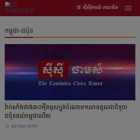
ស៊ីស៊ីថាមស៍ ភាសាចិន
Togg
navig
កម្ពុជា-ជប៉ុន
វ៉ាក់សាំងជាង៣០ម៉ឺនដូសក្នុងចំណោម១លានដូសជាជំនួយ
ជប៉ុនដល់កម្ពុជាហើយ
២៣ កក្កដា ២០២១