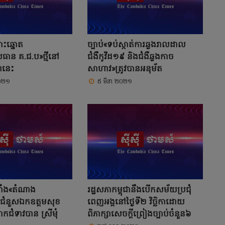
ោះឆ្នោត
ច្បាប់«ទប់ស្កាត់ការឆ្លងរាលដាល
រធាន គ.ជ.ប»ថ្មីនៅ
ជំងឺកូវីដ១៩ និងជំងឺឆ្លងកាច
នានេះ
សាហាវ»ត្រូវបានអនុម័ត
២០២១
៥ មីនា ២០២១
តាំង«តំណាង
រដ្ឋសភាកម្ពុជានឹងបើកសម័យប្រជុំ
រូប ជំនួសឯកឧត្តមសុខ
ពេញអង្គនៅថ្ងៃទី២ វិច្ឆិកាដោយ
ជំទាវបាន ស្រីមុំ
ពិភាក្សាសេចក្តីព្រៀងច្បាប់ចំនួន៦