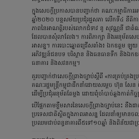
ក្នុងសេចក្តីប្រកាសបានបញ្ជាក់ថា គណៈកម្មាធិការអ
ឆ្នាំ២០២០ បន្តសម័យប្រជុំរដ្ឋសភា លើកទី៤ នី
ភាពនៃអាណត្តិរបស់លោកជំទាវ នូ សុវណ្ណនី ជាតំណា
ដែលបានសុំលាលែង។ ការពិភាក្សា និងអនុម័តសេចក្តីព្
អាសន្ន។ ការបោះឆ្នោតជ្រើសតាំង៖ ឯកឧត្តម ឡូ
អភិវឌ្ឍន៍ជនបទ បរិស្ថាន និងធនធានទឹក និងឯកឧត្តម ស
ធនាគារ និងសវនកម្ម។
គួរបញ្ជាក់ថាសេចក្តីព្រាងច្បាប់ស្តីពី «ការគ្រប់គ្រ
គណៈរដ្ឋមន្ត្រីកម្ពុជាដឹកនាំដោយសម្តេច ហ៊ុន សែន
ដើម្បីប្រជុំអនុម័តតែម្តង ដោយពុំចាំបាច់ឆ្លងកាត់កិច្ច
បើផ្អែកតាមខ្លឹមសារនៃសេចក្តីព្រាងច្បាប់នេះ នឹងដា
ប្រទេសជាតិស្ថិតក្នុងភាពអាសន្ន ដែលនាំឲ្យមា
ប្រឈមជាប់ពន្ធនាគារពី៥ទៅ១០ឆ្នាំ និងពិន័យជា