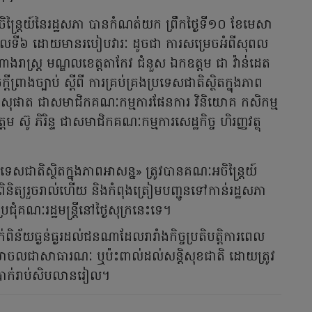
ចិន្រ្តៃយ៍នៃរដ្ឋសភា បានកំណត់យក ព្រឹកថ្ងៃទី១០ ខែមេសា
តិកាលទី៦ ដោយមានរបៀបវារៈ ដូចជា ការសម្រេចអំពីសុពល
ងរាស្រ្ត មណ្ឌលខេត្តតាកែវ ជំនួស ឯកឧត្តម ជា វ៉ាន់ដេត
រាងច្បាប់ ស្តីពី ការគ្រប់គ្រងប្រទេសជាតិស្ថិតក្នុងភាព
យ សុផាត ជាសមាជិកគណៈកម្មការផែនការ វិនិយោគ កសិកម្ម
៊ូ ភិរិន្ទ ជាសមាជិកគណៈកម្មការសេដ្ឋកិច្ច ហិរញ្ញវត្ថុ
ងប្រទេសជាតិស្ថិតក្នុងភាពអាសន្ន» ត្រូវបានគណៈអចិន្ត្រៃយ៍
 ពិនិត្យរួចរាល់ហើយ និងកំពុងត្រៀមបញ្ជូនទៅកាន់រដ្ឋសភា
ប្រជុំគណៈរដ្ឋមន្ត្រីនៅថ្ងៃសុក្រនេះទេ។
ក់ពិន័យធ្ងន់ធ្ងរដល់ជនណាដែលរារាំងកិច្ចប្រតិបត្តិការពេល
នចលាចលជាសាធារណៈ ឬប៉ះពាល់ដល់សន្តិសុខជាតិ ដោយត្រូវ
ប្រាក់រាប់សិបលានរៀល។