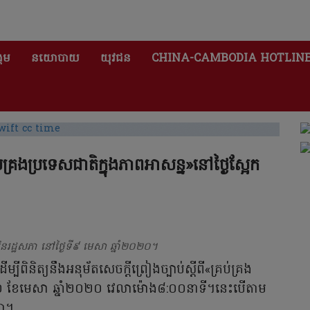
គម
នយោបាយ
យុវជន
CHINA-CAMBODIA HOTLIN
ប់គ្រងប្រទេសជាតិក្នុងភាពអាសន្ន»នៅថ្ងៃស្អែក
ៃយ៍នៃរដ្ឋសភា នៅថ្ងៃទី៩ មេសា ឆ្នាំ២០២០។
្បីពិនិត្យនឹងអនុម័តសេចក្តីព្រៀងច្បាប់ស្តីពី«គ្រប់គ្រង
 ទី១០ ខែមេសា ឆ្នាំ២០២០ វេលាម៉ោង៨:០០នាទី។នេះបើតាម
ភា។