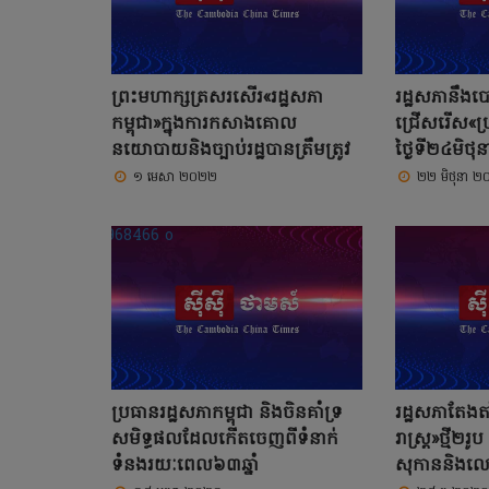
ព្រះមហាក្សត្រសរសើរ«រដ្ឋសភា
រដ្ឋសភានឹងប
កម្ពុជា»ក្នុងការកសាងគោល
ជ្រើសរើស«ប្
នយោបាយនិងច្បាប់រដ្ឋបានត្រឹមត្រូវ
ថ្ងៃទី២៤មិថុ
១ មេសា ២០២២
២២ មិថុនា 
ប្រធានរដ្ឋសភាកម្ពុជា និងចិនគាំទ្រ
រដ្ឋសភាតែង
សមិទ្ធផលដែលកើតចេញពីទំនាក់
រាស្រ្ត»ថ្មី២
ទំនងរយៈពេល៦៣ឆ្នាំ
សុកាននិងលោក