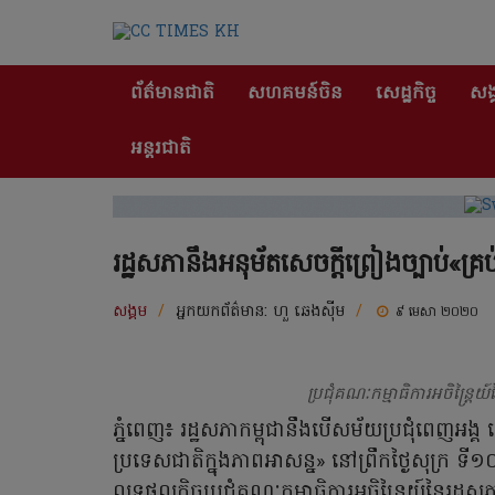
ព័ត៌មានជាតិ
សហគមន៍ចិន
សេដ្ឋកិច្ច
សង្
អន្តរជាតិ
រដ្ឋសភានឹងអនុម័តសេចក្តីព្រៀងច្បាប់«គ្រ
សង្គម
/
អ្នកយកព័ត៌មាន:
ហួ ឆេងស៊ីម
/
៩ មេសា ២០២០
ប្រជុំគណៈកម្មាធិការអចិន្រ្ត
ភ្នំពេញ៖ រដ្ឋសភាកម្ពុជានឹងបើសម័យប្រជុំពេញអង្គ ដើម
ប្រទេសជាតិក្នុងភាពអាសន្ន» នៅព្រឹកថ្ងៃសុក្រ
លទ្ធផលកិច្ចប្រជុំគណៈកម្មាធិការអចិន្រ្តៃយ៍នៃរដ្ឋស