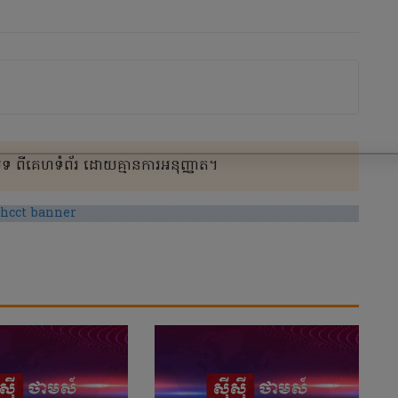
 ពីគេហទំព័រ ដោយគ្មានការអនុញ្ញាត។