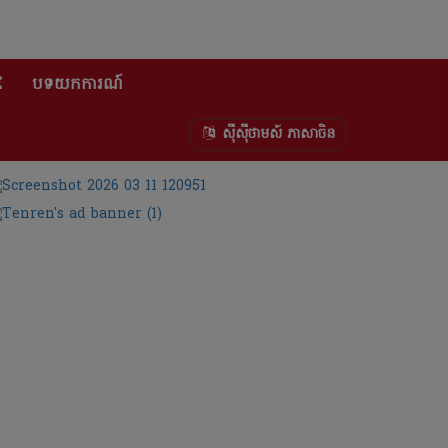
E
បទយកការណ៍
ស៊ីស៊ីថាមស៍ ភាសាចិន