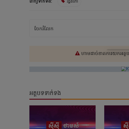
ពាក្យទាក់ទង:
រដ្ឋសភា
ចែករំលែក
ហាមដាច់ខាតការយកអត្ថបទ
អត្ថបទទាក់ទង