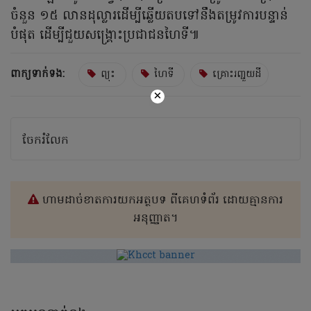
ចំនួន ១៥ លានដុល្លារដើម្បីឆ្លើយតបទៅនឹងតម្រូវការបន្ទាន់
បំផុត ដើម្បីជួយសង្រ្គោះប្រជាជនហៃទី៕
ពាក្យទាក់ទង:
ព្យុះ
ហៃទី
គ្រោះរញ្ជួយដី
×
ចែករំលែក
ហាមដាច់ខាតការយកអត្ថបទ ពីគេហទំព័រ ដោយគ្មានការ
អនុញ្ញាត។