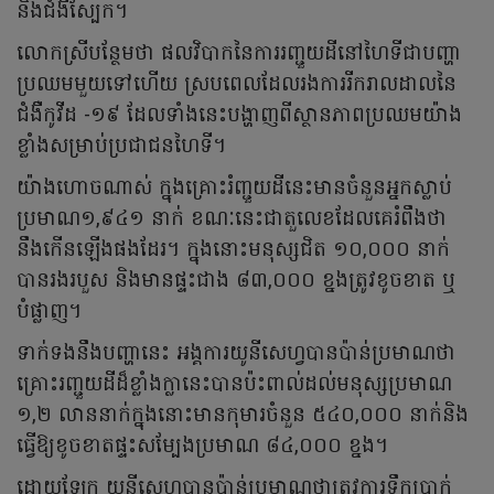
និងជំងឺស្បែក។
លោកស្រីបន្ថែមថា ផលវិបាកនៃការរញ្ជួយដីនៅហៃទីជាបញ្ហា
ប្រឈមមួយទៅហើយ ស្របពេលដែលរងការរីករាលដាលនៃ
ជំងឺកូវីដ -១៩ ដែលទាំងនេះបង្ហាញពីស្ថានភាពប្រឈមយ៉ាង
ខ្លាំងសម្រាប់ប្រជាជនហៃទី។
យ៉ាងហោចណាស់ ក្នុងគ្រោះរំញ្ជួយដីនេះមានចំនួនអ្នកស្លាប់
ប្រមាណ១,៩៤១ នាក់ ខណៈនេះជាតួលេខដែលគេរំពឹងថា
នឹងកើនឡើងផងដែរ។ ក្នុងនោះមនុស្សជិត ១០,០០០ នាក់
បានរងរបួស និងមានផ្ទះជាង ៨៣,០០០ ខ្នងត្រូវខូចខាត ឬ
បំផ្លាញ។
ទាក់ទងនឹងបញ្ហានេះ អង្គការយូនីសេហ្វបានប៉ាន់ប្រមាណថា
គ្រោះរញ្ជួយដីដ៏ខ្លាំងក្លានេះបានប៉ះពាល់ដល់មនុស្សប្រមាណ
១,២ លាននាក់ក្នុងនោះមានកុមារចំនួន ៥៤០,០០០ នាក់និង
ធ្វើឱ្យខូចខាតផ្ទះសម្បែងប្រមាណ ៨៤,០០០ ខ្នង។
ដោយឡែក យូនីសេហ្វបានប៉ាន់ប្រមាណថាត្រូវការទឹកប្រាក់