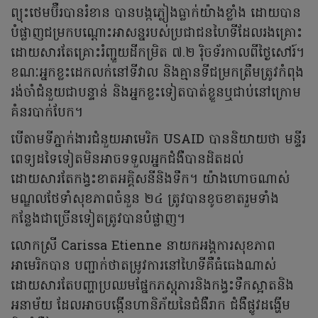
ព្យុះថេមប៊ឺរបានរំខាន បានបង្កភ្លៀងធ្លាក់យ៉ាងខ្លាំង ដោយបាន
បំផ្លាញជម្រកបណ្តោះអាសន្នរបស់ប្រជាជនហៃទីដែលរងគ្រោះ
ដោយសារតែគ្រោះរំញ្ជួយដីកម្រិត ៧.២ រ៉ិចទ័រកាលពីថ្ងៃសៅរ៍។
ខណៈអ្នកខ្លះដេកលក់នៅទីវាល និងគ្មានទីជម្រកត្រឹមត្រូវកំពុង
រង់ចាំជំនួយជាបន្ទាន់ និងអ្នកខ្លះទៀតបាត់ខ្លួនឬជាប់នៅក្រោម
គំនរបាក់បែក។
បើតាមទីភ្នាក់ងារជំនួយអាមេរិក USAID បាននិយាយថា មន្ទីរ
ពេទ្យដទៃទៀតមិនអាចទទួលអ្នកជំងឺបានដិតដល់
ដោយសារតែកង្វះខាតអគ្គិសនីនិងទឹក។ យ៉ាងហោចណាស់
មណ្ឌលថែទាំសុខភាពចំនួន ២៤ ត្រូវបានខូចខាតរួមទាំង
កន្លែងជាច្រើនទៀតត្រូវបានបំផ្លាញ។
លោកស្រី Carissa Etienne នាយកអង្គការសុខភាព
អាមេរិកបាន បញ្ជាក់ថាតម្រូវការនៅហៃទីគឺធំធេងណាស់
ដោយសារតែបញ្ហាប្រឈមផ្នែកភស្តុភារនិងកង្វះទឹកស្អាតនិង
អនាម័យ ដែលអាចបង្កើនហានិភ័យនៃជំងឺរាក ជំងឺផ្លូវដង្ហើម