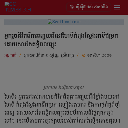
ស៊ីស៊ីថាមស៍ ភាសាចិន
Togg
navig
អ្នករួចជីវិតពីការរញ្ជួយដីនៅហៃទីកំពុងស្វែងរកទីជម្រក
ដោយសារតែឥទ្ធិពលព្យុះ
អន្តរជាតិ
/
អ្នកយកព័ត៌មាន:
សុវណ្ណ ស្រីពេជ្រ
/
១៩ សីហា ២០២១
រូបភាព៖ វ៉ាស៊ីនតោនផុស
ហៃទី៖ អ្នកនៅរស់រានមានជីវិតពីគ្រោះរញ្ជួយដីដ៏ខ្លាំងមួយនៅ
ហៃទី កំពុងស្វែងរកទីជម្រក ស្បៀងអាហារ និងការផ្គត់ផ្គង់ថ្នាំ
ពេទ្យ ដោយសារតែឥទ្ធិពលព្យុះថេមប៊ឺរកាលពីថ្ងៃពុធកន្លង
ទៅ។ នេះបើតាមការចុះផ្សាយរបស់កាសែតវ៉ាស៊ីនតោនផុស។