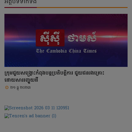
អត្ថបទទាក់ទង
ក្រុមជួយសង្រ្គោះកំពុងបន្តប្រតិបត្តិការ ជួយជនរងគ្រោះ
ដោយសាររញ្ជួយដី
២១ ធ្នូ ២០២៣