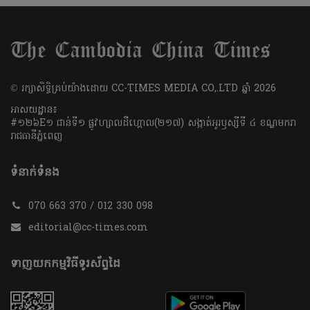
​© រក្សា​សិទ្ធិ​គ្រប់​យ៉ាង​ដោយ​ CC-TIMES MEDIA CO,.LTD ឆ្នាំ​ 2026
អាសយដ្ឋាន៖
#១២៦E១ ជាន់ទី១ ផ្លូវហ្សាលដឺហ្គោល(២១៧) សង្កាត់អូរឫស្សីទី ៤ ខណ្ឌមករា
រាជធានីភ្នំពេញ
ទំនាក់ទំនង
070 663 370 / 012 330 098
editorial@cc-times.com
ទាញយកកម្មវិធីទូរស័ព្ទដៃ