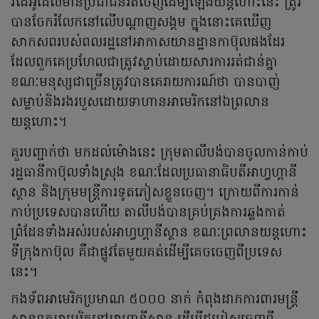
វីដេអូដែលមានប្រជាជនរត់ចេញដើម្បីឡើងយន្តហោះនេះ ត្រូវ
បានចែករំលែកនៅលើបណ្តាញសង្គម ក្នុងនោះគេឃើញ
សាកសពរបស់ពលរដ្ឋនៅអាកាសយានដ្ឋានកាប៊ុលផងដែរ
ដែលពួកគេប្រហែលជាត្រូវស្លាប់ដោយសារការរត់ជាន់គ្នា
ខណៈមនុស្សជាច្រើនត្រូវបានគេរាយការណ៍ថា បានបាញ់
សម្លាប់និងរងរបួសដោយទាហានអាមេរិកនៅឯព្រលាន
យន្តហោះ។
គួរបញ្ជាក់ថា មកដល់ម៉ោងនេះ ក្រុមតាលីបង់បានចូលកាន់កាប់
រដ្ឋធានីកាប៊ុលទាំងស្រុង ខណៈដែលប្រធានាធិបតីអាហ្វហ្គានី
ស្ថាន និងក្រុមមន្ត្រីការទូតភៀសខ្លួនចេញ។ ក្រោយពីការកាន់
កាប់ប្រទេសបានហើយ តាលីបង់បានគ្រប់គ្រងការឆ្លងកាត់
ព្រំដែនទាំងអស់របស់អាហ្វហ្គានីស្ថាន ខណៈព្រលានយន្តហោះ
ទីក្រុងកាប៊ុល គឺជាផ្លូវតែមួយគត់ដើម្បីគេចចេញពីប្រទេស
នេះ។
កងទ័ពអាមេរិកប្រមាណ ៥០០០ នាក់ កំពុងដាកការពារមន្ត្រី