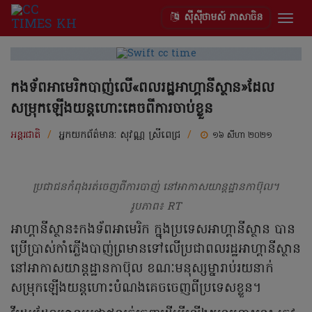
ស៊ីស៊ីថាមស៍ ភាសាចិន
Togg
navig
កងទ័ពអាមេរិកបាញ់លើ«ពលរដ្ឋអាហ្គានីស្ថាន»ដែល
សម្រុកឡើងយន្តហោះគេចពីការចាប់ខ្លួន
អន្តរជាតិ
/
អ្នកយកព័ត៌មាន:
សុវណ្ណ ស្រីពេជ្រ
/
១៦ សីហា ២០២១
ប្រជាជនកំពុងរត់ចេញពីការបាញ់ នៅអាកាសយាន្តដ្ឋានកាប៊ុល។
រូបភាព៖ RT
អាហ្គានីស្ថាន៖កងទ័ពអាមេរិក ក្នុងប្រទេសអាហ្គានីស្ថាន បាន
ប្រើប្រាស់កាំភ្លើងបាញ់ព្រមានទៅលើប្រជាពលរដ្ឋអាហ្គានីស្ថាន
នៅអាកាសយាន្តដ្ឋានកាប៊ុល ខណៈមនុស្សម្នារាប់រយនាក់
សម្រុកឡើងយន្តហោះបំណងគេចចេញពីប្រទេសខ្លួន។