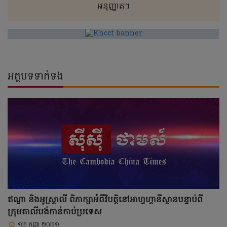
អនុញ្ញាត។
អត្ថបទទាក់ទង
ឥណ្ឌា និងអូស្ត្រាលី ពិភាក្សាអំពីវិបត្តិនៅអាហ្វហ្គានីស្ថានបន្ទាប់ពី
ក្រុមតាលីបង់កាន់កាប់ប្រទេស
១២ កញ្ញា ២០២១