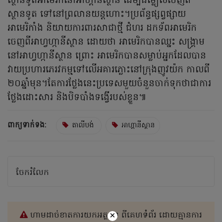
ស្ថានទូតអាមេរិកនៅអាហ្គានីស្ថាន ដើម្បីជម្លៀសចេញពី
ស្ថានទូត ទៅនៅព្រលានយន្តហោះ។ប្រព័ន្ធផ្សព្វផ្សាយ
អាមេរិកាំង និយាយការពារសាជាថ្មី ជំហរ ដកទ័ពអាមេរិក
ចេញពីអាហ្វហ្កានីស្ថាន ដោយថា អាមេរិកបានឈ្នះ សង្រ្គាម
នៅអាហ្វហ្កានីស្ថាន ព្រោះ អាមេរិកបានសម្លាប់អ្នកដែលបាន
វាយប្រហារភេរវកម្មទៅលើអគារភ្លោះនៅក្រុងញូវយ៉ក កាលពី
២០ឆ្នាំមុន។តែការថ្លែងនេះប្រទេសមួយចំនួនចាក់ទុកថាជាការ
ថ្លែងដោះសារ និងបិទបាំងទង្វើរបស់ខ្លួន៕
ពាក្យទាក់ទង:
តាលីបង់
អាហ្គានីស្ថាន​
ចែករំលែក
×
ហាមដាច់ខាតការយកអត្ថបទ ពីគេហទំព័រ ដោយគ្មានការ