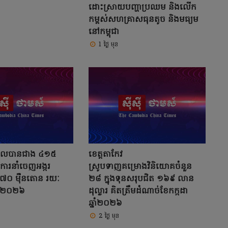
ដោះស្រាយបញ្ហាប្រឈម និងលើក
កម្ពស់សហគ្រាសធុនតូច និងមធ្យម
នៅកម្ពុជា
1 ថ្ងៃ មុន
ំណូលបានជាង ៤១៥
ខេត្តតាកែវ
ីការនាំចេញអង្ករ
ស្រូបទាញគម្រោងវិនិយោគចំនួន
៧០ ម៉ឺនតោន រយៈ
២៨ ក្នុងទុនសរុបជិត ១៦៩ លាន
ាំ២០២៦
ដុល្លារ គិតត្រឹមដំណាច់ខែកក្កដា
ឆ្នាំ២០២៦
2 ថ្ងៃ មុន