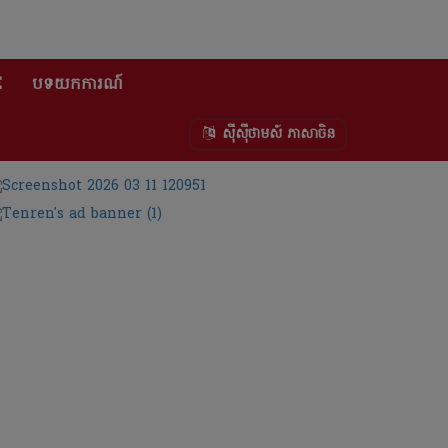
E
បទយកការណ៍
ស៊ីស៊ីថាមស៍ ភាសាចិន