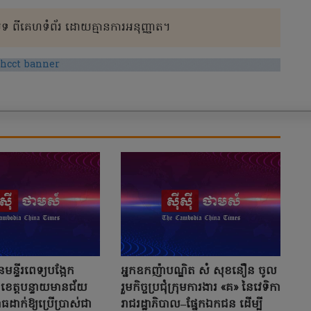
 ពីគេហទំព័រ ដោយគ្មានការអនុញ្ញាត។
មន្ទីរពេទ្យបង្អែក
អ្នកឧកញ៉ាបណ្ឌិត សំ សុខនឿន ចូល
ះ ខេត្តបន្ទាយមានជ័យ
រួមកិច្ចប្រជុំក្រុមការងារ «គ» នៃវេទិកា
ធដាក់ឱ្យប្រើប្រាស់ជា
រាជរដ្ឋាភិបាល–ផ្នែកឯកជន ដើម្បី