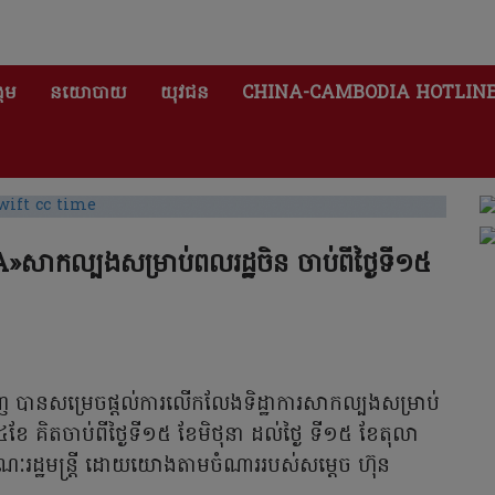
គម
នយោបាយ
យុវជន
CHINA-CAMBODIA HOTLIN
»សាកល្បងសម្រាប់ពលរដ្ឋចិន ចាប់ពីថ្ងៃទី១៥
សិលមិញ បានសម្រេចផ្ដល់ការលើកលែងទិដ្ឋាការសាកល្បងសម្រាប់
៤ខែ គិតចាប់ពីថ្ងៃទី១៥ ខែមិថុនា ដល់ថ្ងៃ ទី១៥ ខែតុលា
ៈរដ្ឋមន្ត្រី ដោយយោងតាមចំណាររបស់សម្តេច ហ៊ុន