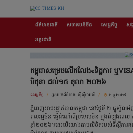
ព័ត៌មានជាតិ
សហគមន៍ចិន
សេដ្ឋកិច្ច
សង្
អន្តរជាតិ
កម្ពុជាសម្រេចលើកលែង«ទិដ្ឋការ ឬVISA
មិថុនា ដល់១៥ តុលា ២០២៦
សេដ្ឋកិច្ច
/
អ្នកយកព័ត៌មាន:
ស៊ីស៊ីថាមស៍
/
២ ធ្នូ ២០២៥
ភ្នំពេញ៖រាជរដ្ឋាភិបាលកម្ពុជា នៅថ្ងៃទី ២ ធ្នូម្
ពលរដ្ឋចិន ធ្វើដំណើរពីប្រទេសចិន ក្នុងអំឡុងពេល 
ឆ្នាំ២០២៦។នេះបើយោងតាមលិខិតរបស់ទីស្តីការគណ