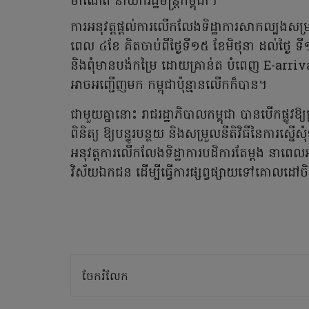
ម៉ាណែត នាយករដ្ឋមន្ត្រីកម្ពុជា។
ការអនុវត្តផ្ដល់ការលើកលែងទិដ្ឋាការសាកល្បងសម្រា
ពេល ៤ខែ គិតចាប់ពីថ្ងៃទី១៥ ខែមិថុនា ដល់ថ្ងៃ ទី
និងពុំមានបង់កម្រៃ ដោយគ្រាន់ត បំពេញ E-arriv
អាចអញ្ជើញមក កម្ពុជាប៉ុន្មានលើកក៏បាន។
ជាមួយគ្នានោះ រាជរដ្ឋាភិបាលកម្ពុជា បានបើកផ្លូវឱ្
ពិនិត្យ ឱ្យបន្ធូរបន្ថយ និងសម្រួលនីតិវិធីនៃការស្
អនុវត្តការលើកលែងទិដ្ឋាការបដិការតែម្ដង នាព
វិស័យឯកជន ដើម្បីធ្វើការផ្សព្វផ្សាយទៅគោលដៅច
ចែករំលែក