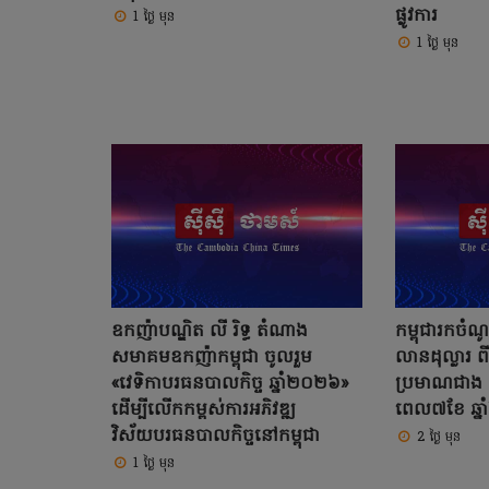
ផ្លូវការ
1 ថ្ងៃ មុន
1 ថ្ងៃ មុន
ឧកញ៉ាបណ្ឌិត លី រិទ្ធ តំណាង
កម្ពុជារកច
សមាគមឧកញ៉ាកម្ពុជា ចូលរួម
លានដុល្លារ ព
«វេទិកាបរធនបាលកិច្ច ឆ្នាំ២០២៦»
ប្រមាណជាង 
ដើម្បីលើកកម្ពស់ការអភិវឌ្ឍ
ពេល៧ខែ ឆ្ន
វិស័យបរធនបាលកិច្ចនៅកម្ពុជា
2 ថ្ងៃ មុន
1 ថ្ងៃ មុន