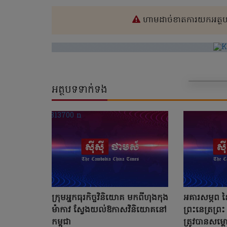
ហាមដាច់ខាតការយកអត្ថបទ
អត្ថបទទាក់ទង
ក្រុមអ្នកធុរកិច្ចវិនិយោគ មកពីហុងកុង
អគារសម្ភព នៃ
ម៉ាកាវ ស្វែងយល់ឱកាសវិនិយោគនៅ
ព្រះនេត្រព្រ
កម្ពុជា
ត្រូវបានសម្ពោ