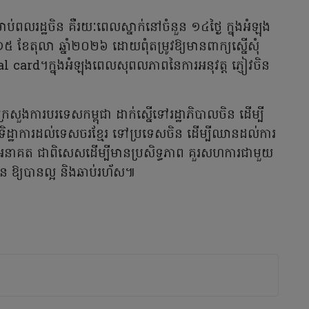
ប់ពលរដ្ឋចិន គឺរយៈពេលស្នាក់នៅចំនួន ១៤ថ្ងៃ ក្នុងអំឡុង
១៥ ខែតុលា ឆ្នាំ២០២៦ ដោយពុំតម្រូវឱ្យមានពាក្យស្នើសុំ
al card។ក្នុងអំឡុងពេលសុពលភាពនៃការអនុវត្ត ភ្ញៀវចិន
យក្រសួងការបរទេសកម្ពុជា ដាក់ស្នើទៅរដ្ឋាភិបាលចិន ដើម្បី
នើសុំទិដ្ឋាការដល់ទេសចរខ្មែរ ទៅប្រទេសចិន ដើម្បីឈានដល់ការ
េលអនាគត ជាពិសេសដើម្បីមានប្រសិទ្ធភាព គួរសហការជាមួយ
ិន ឱ្យបានល្អ និងឆាប់រហ័ស៕